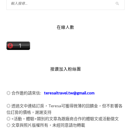
在線人數
按讚加入粉絲團
◎ 合作邀約請來信:
teresaitravel.tw@gmail.com
◎ 透過文中連結訂房，Teresa可獲得微薄的回饋金，但不影響各
位訂房的價格，謝謝支持
◎ <活動‧體驗>類別的文章為跟廠商合作的體驗文或活動徵文
◎ 文章與照片版權所有，未經同意請勿轉載