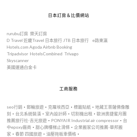
日本訂房＆比價網站
rurubu訂房
樂天訂房
D Travel
近畿Travel
日本旅行
JTB
日本旅行
e路東瀛
Hotels.com
Agoda
Airbnb
Booking
Tripadvisor
HotelsCombined
Trivago
Skyscanner
美國運通白金卡
工商服務
seo行銷
‧
郵輪旅遊
‧
克羅埃西亞
‧
標籤貼紙
‧
地藏王菩薩佛像雕
刻
‧
台北系統裝潢
‧
室內設計師
‧
切割機出租
‧
歐洲奧捷蜜月團
推薦旅行社-吉光旅遊
‧
PONYAIR Industrial air compressor
‧
台
中epoxy廠商
‧
甜心牌樓梯止滑條
‧
企業搬家公司推薦-華邦搬
家
‧
春節 四國旅遊
‧
油壓拖板車價格
‧