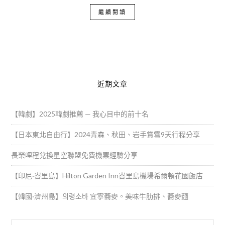
繼續閱讀
近期文章
【韓劇】2025韓劇推薦 — 我心目中的前十名
【日本東北自由行】2024青森、秋田、岩手賞雪9天行程分享
長榮哩程兌換星空聯盟免費機票經驗分享
【印尼·峇里島】Hilton Garden Inn峇里島機場希爾頓花園飯店
【韓國·濟州島】의령소바 宜寧蕎麥。美味牛肋排、蕎麥麵