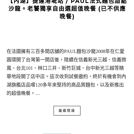
【內湖】捷運港墘站 / PAUL法式麵包甜點
沙龍。老饕獨享自由選超值晚餐 (已不供應
晚餐)
在法國擁有三百多間店舖的PAUL麵包沙龍2008年在仁愛
圓環開了台灣第一間店後，陸續在信義新光三越、信義微
風、台北101、林口三井、新竹巨城、台中新光三越等精
華地段開了店中店。這次收到試餐邀約，終於有機會到內
湖旗艦店品嚐120多年來堅持的高品質麵包，以及新推出
的超值晚餐。…
繼續閱讀