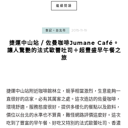
繼續閱讀
2015-11-19
食記。台北市
捷運中山站 / 佐曼咖啡Jumane Café。
讓人驚艷的法式歐蕾吐司＋超豐盛早午餐之
旅
捷運中山站附近咖啡館林立，競爭相當激烈，生意能夠一
直很好的店家，必有其厲害之處。這次造訪的佐曼咖啡，
環境舒適，服務態度很好，提供多樣化的餐點以及飲料，
價位以台北的水準也不算貴，難怪網路評價這麼好。這次
吃到了豐富的早午餐、好吃又特別的法式歐蕾吐司、香濃