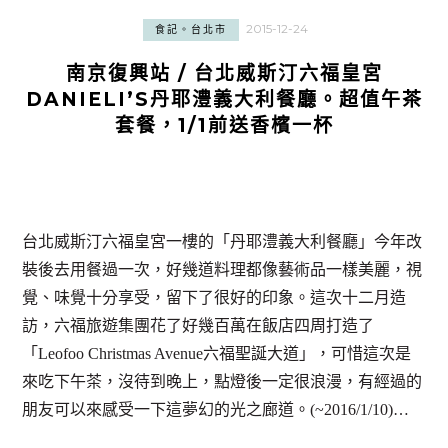
2015-12-24
食記。台北市
南京復興站 / 台北威斯汀六福皇宮
DANIELI’S丹耶澧義大利餐廳。超值午茶
套餐，1/1前送香檳一杯
台北威斯汀六福皇宮一樓的「丹耶澧義大利餐廳」今年改
裝後去用餐過一次，好幾道料理都像藝術品一樣美麗，視
覺、味覺十分享受，留下了很好的印象。這次十二月造
訪，六福旅遊集團花了好幾百萬在飯店四周打造了
「Leofoo Christmas Avenue六福聖誕大道」，可惜這次是
來吃下午茶，沒待到晚上，點燈後一定很浪漫，有經過的
朋友可以來感受一下這夢幻的光之廊道。(~2016/1/10)…