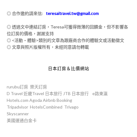
◎ 合作邀約請來信:
teresaitravel.tw@gmail.com
◎ 透過文中連結訂房，Teresa可獲得微薄的回饋金，但不影響各
位訂房的價格，謝謝支持
◎ <活動‧體驗>類別的文章為跟廠商合作的體驗文或活動徵文
◎ 文章與照片版權所有，未經同意請勿轉載
日本訂房＆比價網站
rurubu訂房
樂天訂房
D Travel
近畿Travel
日本旅行
JTB
日本旅行
e路東瀛
Hotels.com
Agoda
Airbnb
Booking
Tripadvisor
HotelsCombined
Trivago
Skyscanner
美國運通白金卡