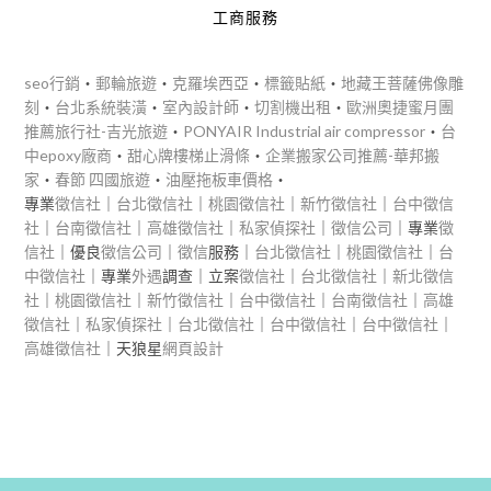
工商服務
seo行銷
‧
郵輪旅遊
‧
克羅埃西亞
‧
標籤貼紙
‧
地藏王菩薩佛像雕
刻
‧
台北系統裝潢
‧
室內設計師
‧
切割機出租
‧
歐洲奧捷蜜月團
推薦旅行社-吉光旅遊
‧
PONYAIR Industrial air compressor
‧
台
中epoxy廠商
‧
甜心牌樓梯止滑條
‧
企業搬家公司推薦-華邦搬
家
‧
春節 四國旅遊
‧
油壓拖板車價格
‧
專業
徵信社
｜
台北徵信社
｜
桃園徵信社
｜
新竹徵信社
｜
台中徵信
社
｜
台南徵信社
｜
高雄徵信社
｜
私家偵探社
｜
徵信公司
｜專業
徵
信社
｜優良
徵信公司
｜
徵信
服務｜
台北徵信社
｜
桃園徵信社
｜
台
中徵信社
｜專業
外遇
調查｜立案
徵信社
｜
台北徵信社
｜
新北徵信
社
｜
桃園徵信社
｜
新竹徵信社
｜
台中徵信社
｜
台南徵信社
｜
高雄
徵信社
｜
私家偵探社
｜
台北徵信社
｜
台中徵信社
｜
台中徵信社
｜
高雄徵信社
｜天狼星
網頁設計