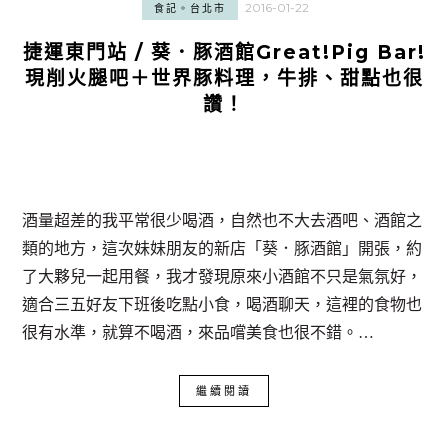
2016-01-22
食記。台北市
捷運東門站 / 葵．豚酒館Great!Pig Bar!
現削火腿吧＋世界豚料理，牛排、甜點也很
讚！
酒量超差的我平常很少喝酒，自然也不大去酒吧、酒館之
類的地方，這次妹妹朋友的新店「葵．豚酒館」開張，約
了大夥兒一起用餐，我才發現原來小酒館不只是氣氛好，
適合三五好友下班後吃點小食，喝酒聊天，這裡的食物也
很有水準，就算不喝酒，來品嚐美食也很不錯。…
繼續閱讀