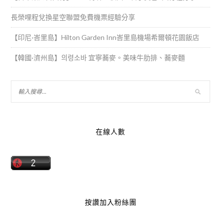
長榮哩程兌換星空聯盟免費機票經驗分享
【印尼·峇里島】Hilton Garden Inn峇里島機場希爾頓花園飯店
【韓國·濟州島】의령소바 宜寧蕎麥。美味牛肋排、蕎麥麵
在線人數
按讚加入粉絲團