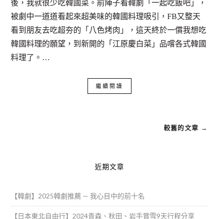
後，我就很少吃韓國菜。前陣子看韓劇「一起吃飯吧」，
被劇中一道道看起來超美味的韓國料理吸引，FB又整天
看到朋友去吃超夯的「八色烤肉」，這天終於一償我想吃
韓國料理的願望，到新開的「江原慶白菜」品嚐各式韓國
料理了。…
繼續閱讀
較舊的文章 →
近期文章
【韓劇】2025韓劇推薦 — 我心目中的前十名
【日本東北自由行】2024青森、秋田、岩手賞雪9天行程分享