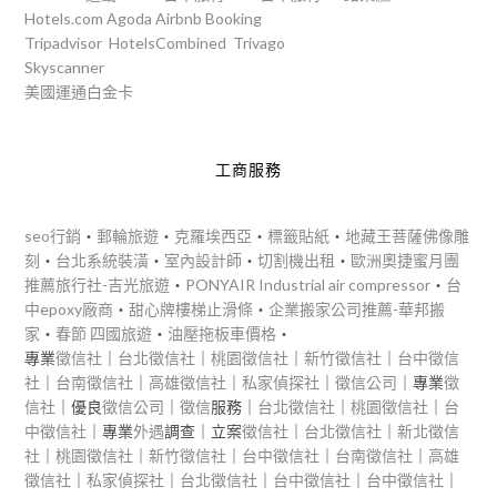
Hotels.com
Agoda
Airbnb
Booking
Tripadvisor
HotelsCombined
Trivago
Skyscanner
美國運通白金卡
工商服務
seo行銷
‧
郵輪旅遊
‧
克羅埃西亞
‧
標籤貼紙
‧
地藏王菩薩佛像雕
刻
‧
台北系統裝潢
‧
室內設計師
‧
切割機出租
‧
歐洲奧捷蜜月團
推薦旅行社-吉光旅遊
‧
PONYAIR Industrial air compressor
‧
台
中epoxy廠商
‧
甜心牌樓梯止滑條
‧
企業搬家公司推薦-華邦搬
家
‧
春節 四國旅遊
‧
油壓拖板車價格
‧
專業
徵信社
｜
台北徵信社
｜
桃園徵信社
｜
新竹徵信社
｜
台中徵信
社
｜
台南徵信社
｜
高雄徵信社
｜
私家偵探社
｜
徵信公司
｜專業
徵
信社
｜優良
徵信公司
｜
徵信
服務｜
台北徵信社
｜
桃園徵信社
｜
台
中徵信社
｜專業
外遇
調查｜立案
徵信社
｜
台北徵信社
｜
新北徵信
社
｜
桃園徵信社
｜
新竹徵信社
｜
台中徵信社
｜
台南徵信社
｜
高雄
徵信社
｜
私家偵探社
｜
台北徵信社
｜
台中徵信社
｜
台中徵信社
｜