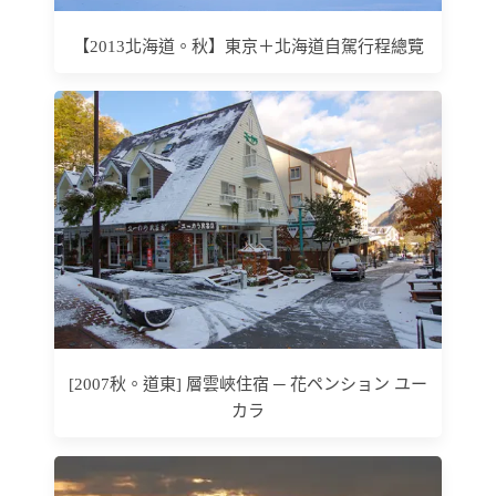
【2013北海道。秋】東京＋北海道自駕行程總覽
[2007秋。道東] 層雲峽住宿 ─ 花ペンション ユー
カラ