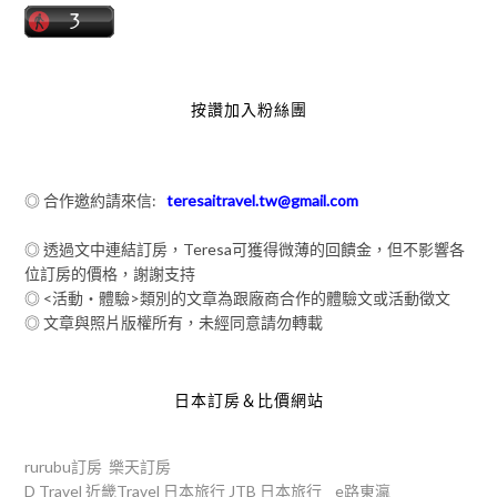
按讚加入粉絲團
◎ 合作邀約請來信:
teresaitravel.tw@gmail.com
◎ 透過文中連結訂房，Teresa可獲得微薄的回饋金，但不影響各
位訂房的價格，謝謝支持
◎ <活動‧體驗>類別的文章為跟廠商合作的體驗文或活動徵文
◎ 文章與照片版權所有，未經同意請勿轉載
日本訂房＆比價網站
rurubu訂房
樂天訂房
D Travel
近畿Travel
日本旅行
JTB
日本旅行
e路東瀛