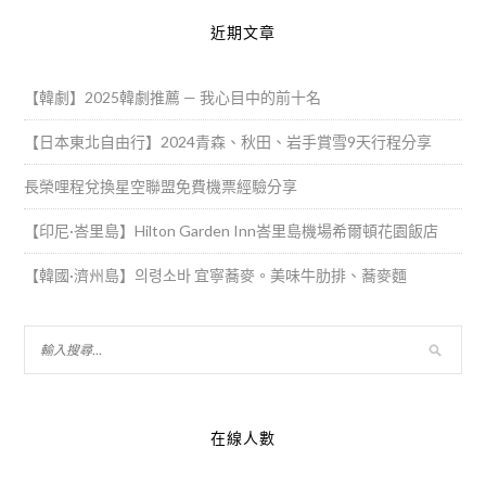
近期文章
【韓劇】2025韓劇推薦 — 我心目中的前十名
【日本東北自由行】2024青森、秋田、岩手賞雪9天行程分享
長榮哩程兌換星空聯盟免費機票經驗分享
【印尼·峇里島】Hilton Garden Inn峇里島機場希爾頓花園飯店
【韓國·濟州島】의령소바 宜寧蕎麥。美味牛肋排、蕎麥麵
在線人數