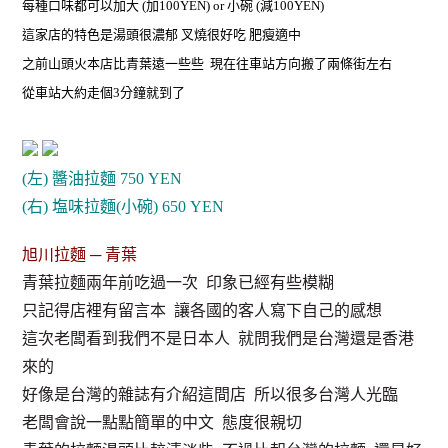
每種口味都可以加大 (加100YEN) or 小碗 (減100YEN)
這家店的特色是湯頭很濃郁 叉燒很好吃 肥瘦適中
之前山頭火本店比青葉遠一些些 現在往車站方向搬了兩條街左右
從車站大約走個3分鐘就到了
(左) 醬油拉麵 750 YEN
(右) 塩味拉麵(小碗) 650 YEN
旭川拉麵 ─ 青葉
青葉拉麵兩年前吃過一次 印象已經有些模糊
只記得店裡有留言本 讓各國的客人寫下自己的感想
這次老闆看到我們不是日本人 就問我們是台灣還是香港
來的
好像是台灣的雜誌有介紹這間店 所以很多台灣人光臨
老闆會說一點點簡單的中文 態度很親切