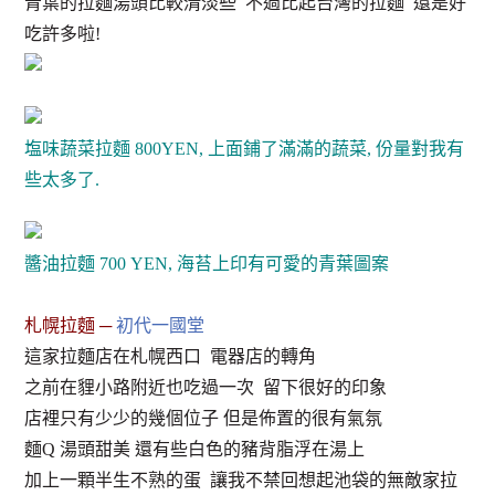
青葉的拉麵湯頭比較清淡些 不過比起台灣的拉麵 還是好
吃許多啦!
塩味蔬菜拉麵 800YEN, 上面鋪了滿滿的蔬菜, 份量對我有
些太多了.
醬油拉麵 700 YEN, 海苔上印有可愛的青葉圖案
札幌拉麵 ─
初代一國堂
這家拉麵店在札幌西口 電器店的轉角
之前在貍小路附近也吃過一次 留下很好的印象
店裡只有少少的幾個位子 但是佈置的很有氣氛
麵Q 湯頭甜美 還有些白色的豬背脂浮在湯上
加上一顆半生不熟的蛋 讓我不禁回想起池袋的無敵家拉