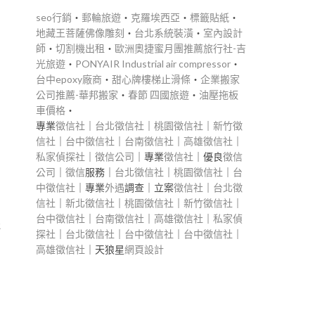
seo行銷
‧
郵輪旅遊
‧
克羅埃西亞
‧
標籤貼紙
‧
地藏王菩薩佛像雕刻
‧
台北系統裝潢
‧
室內設計
師
‧
切割機出租
‧
歐洲奧捷蜜月團推薦旅行社-吉
光旅遊
‧
PONYAIR Industrial air compressor
‧
台中epoxy廠商
‧
甜心牌樓梯止滑條
‧
企業搬家
公司推薦-華邦搬家
‧
春節 四國旅遊
‧
油壓拖板
車價格
‧
專業
徵信社
｜
台北徵信社
｜
桃園徵信社
｜
新竹徵
信社
｜
台中徵信社
｜
台南徵信社
｜
高雄徵信社
｜
私家偵探社
｜
徵信公司
｜專業
徵信社
｜優良
徵信
公司
｜
徵信
服務｜
台北徵信社
｜
桃園徵信社
｜
台
中徵信社
｜專業
外遇
調查｜立案
徵信社
｜
台北徵
信社
｜
新北徵信社
｜
桃園徵信社
｜
新竹徵信社
｜
台中徵信社
｜
台南徵信社
｜
高雄徵信社
｜
私家偵
送
探社
｜
台北徵信社
｜
台中徵信社
｜
台中徵信社
｜
高雄徵信社
｜天狼星
網頁設計