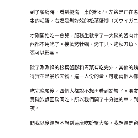
到了餐廳時，看到擺滿一桌的料理。左邊是正在煮
隻的毛蟹，右邊是剝好殼的松葉蟹腳（ズウイガニ
才剛開始吃一會兒，服務生就拿了一大碗的蟹肉
西都不用吃了。接著烤牡蠣、烤干貝、烤秋刀魚
張可以形容。
除了涮涮鍋的松葉蟹腳和青菜有吃完外，其他的
得實在是暴殄天物，這一人份的量，可能兩個人都吃
吃完晚餐後，四個人都說不想再看到螃蟹了。朋
買碗泡麵回房間吃。所以我們開了十分鐘的車，
夜。
問我以後還想不想到這麼吃螃蟹大餐，我想還是留