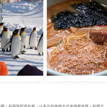
萬夜景
滑雪初體驗
Tokyo‧Hokkaido》超可愛
[2007秋。道東] 北海道美食 ─ 拉麵
企鵝遊行
奢華，有時當起背包客，以多元的旅遊方式來探索世界。利用文