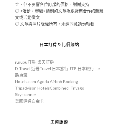
金，但不影響各位訂房的價格，謝謝支持
◎ <活動‧體驗>類別的文章為跟廠商合作的體驗
文或活動徵文
◎ 文章與照片版權所有，未經同意請勿轉載
東
誇
日本訂房＆比價網站
rurubu訂房
樂天訂房
覺
D Travel
近畿Travel
日本旅行
JTB
日本旅行
e
路東瀛
Hotels.com
Agoda
Airbnb
Booking
要
Tripadvisor
HotelsCombined
Trivago
Skyscanner
宵
美國運通白金卡
工商服務