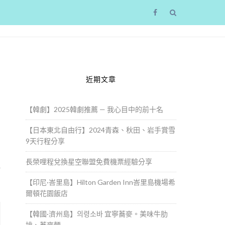
近期文章
【韓劇】2025韓劇推薦 — 我心目中的前十名
【日本東北自由行】2024青森、秋田、岩手賞雪
9天行程分享
長榮哩程兌換星空聯盟免費機票經驗分享
館
【印尼·峇里島】Hilton Garden Inn峇里島機場希
爾頓花園飯店
【韓國·濟州島】의령소바 宜寧蕎麥。美味牛肋
排、蕎麥麵