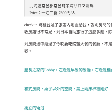
北海道常呂郡常呂町栄浦サロマ湖畔
Price：一泊二食 7690円/人
check in 時櫃台遞了張館內地圖給我，說明
收房錢很不常見，到日本自助旅行了這麼多趟，除
到房間途中經過了今晚要吃螃蟹大餐的餐廳，不
歡。
船長之家的Lobby，左邊是早餐的餐廳，右邊是
和式房間，桌子以外的空間，鋪上兩床棉被剛好
獨立的衛浴