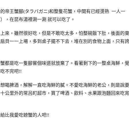
的帝王蟹腳(タラバガニ)和整隻花蟹，中間有已經燙熟 一人一
），在昆布湯裡涮一涮 就可以吃了。
丼上來，雖然很好吃，但是不敢吃太多，怕整碗飯下肚，後面的
、扇貝一一上場，多到桌子擺不下去，堆在別的食物上面，只有
螃蟹都是吃一隻腳嘗個味道就放棄了。看著剩下的一整桌海鮮，
不完吧!!
友想喝脾酒，解解一直吃海鮮的膩。不愛吃海鮮的老公，則是說
到十公里外的常呂町超市，買了啤酒、飲料、水果跟泡麵回來吃
給比我愛吃螃蟹的人吧!!