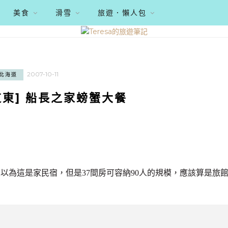
美食
滑雪
旅遊．懶人包
2007-10-11
北海道
道東] 船長之家螃蟹大餐
以為這是家民宿，但是37間房可容納90人的規模，應該算是旅