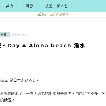
美食
滑雪
旅遊．懶人包
2008-02-27
菲律賓
Day 4 Alona beach 潛水
e Master 是日本人ひろし。
照後，就沒再潛過水了，一方面因為她出國都是跟團，自由時間不多，另
她的狀況。