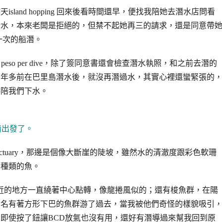
land hopping 回來後看時間還早，便找我陪她去潛水店問看
潛水，本來老闆是拒絕的，但禁不起她再三的請求，還是同意帶
e第一次的船潛。
5 peso per dive，除了簽同意書還會檢查潛水執照，和之前去潛的
四年多前在巴里島潛水後，就沒再潛過水，其實心裡還蠻緊張的
導陪我們下水。
備出發了。
ne Sanctuary，那邊是個像大斷崖的陡坡，雖然水的清澈度跟彩色軟珊
多種類的魚。
離我很近的地方一直繞著中心點轉，像龍捲風似的；還有梭魚群，在陽
知名有著方形下巴的魚群游了過去，當我被他們奇怪的樣貌吸引
即使按了鈕讓BCD放氣也沒有用，還好有潛導過來幫我回到原