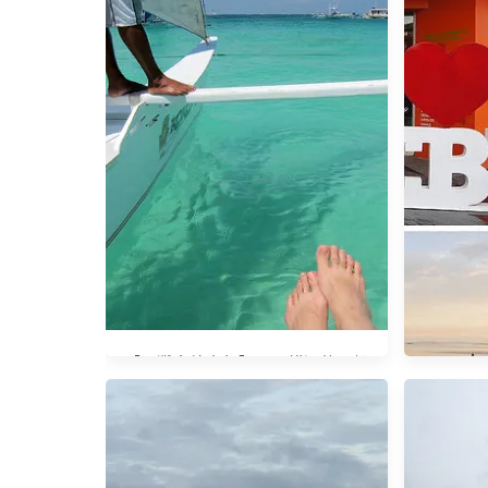
【長灘島放空行】不可錯過的風帆
體驗