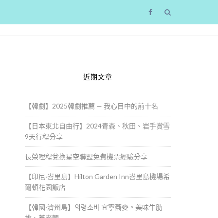
近期文章
【韓劇】2025韓劇推薦 — 我心目中的前十名
【日本東北自由行】2024青森、秋田、岩手賞雪
9天行程分享
長榮哩程兌換星空聯盟免費機票經驗分享
【印尼·峇里島】Hilton Garden Inn峇里島機場希
爾頓花園飯店
【韓國·濟州島】의령소바 宜寧蕎麥。美味牛肋
排、蕎麥麵