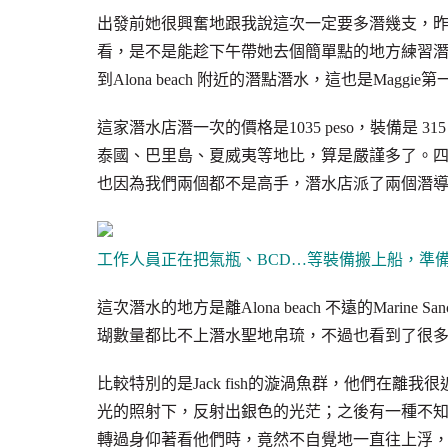
出發前她很興奮地跟我說這次一定要多潛幾支，昨天is
看，是不是能趁下午帶她去個簡單點的地方練習
到Alona beach 附近的潛點潛水，這也是Maggi
這家潛水店潛一次的價格是1035 peso，裝備是 31
泰國、巴里島、夏威夷等地比，算是嚴謹多了。
也因為我們兩個都不是高手，潛水店派了兩個潛
工作人員正在把氣瓶、BCD…等裝備搬上船，準
這次潛水的地方是離Alona beach 不遠的Mari
瑚數量都比不上潛水聖地帛琉，不過也看到了很
比較特別的是Jack fish的漩渦魚群，他們在
光的照射下，反射出銀色的光茫；之後有一種不
轉過身仰著看他們時，竟然不自覺地一直往上浮，