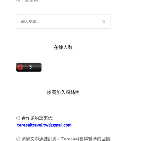
她
在線人數
，
按讚加入粉絲團
◎ 合作邀約請來信:
teresaitravel.tw@gmail.com
，
◎ 透過文中連結訂房，Teresa可獲得微薄的回饋