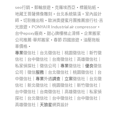
seo行銷
‧
郵輪旅遊
‧
克羅埃西亞
‧
標籤貼紙
‧
地藏王菩薩佛像雕刻
‧
台北系統裝潢
‧
室內設計
師
‧
切割機出租
‧
歐洲奧捷蜜月團推薦旅行社-吉
光旅遊
‧
PONYAIR Industrial air compressor
‧
台中epoxy廠商
‧
甜心牌樓梯止滑條
‧
企業搬家
公司推薦-華邦搬家
‧
春節 四國旅遊
‧
油壓拖板
車價格
‧
專業
徵信社
｜
台北徵信社
｜
桃園徵信社
｜
新竹徵
信社
｜
台中徵信社
｜
台南徵信社
｜
高雄徵信社
｜
私家偵探社
｜
徵信公司
｜專業
徵信社
｜優良
徵信
公司
｜
徵信
服務｜
台北徵信社
｜
桃園徵信社
｜
台
中徵信社
｜專業
外遇
調查｜立案
徵信社
｜
台北徵
信社
｜
新北徵信社
｜
桃園徵信社
｜
新竹徵信社
｜
台中徵信社
｜
台南徵信社
｜
高雄徵信社
｜
私家偵
探社
｜
台北徵信社
｜
台中徵信社
｜
台中徵信社
｜
高雄徵信社
｜天狼星
網頁設計