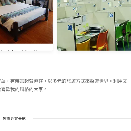
空行】地中海風格 Hotel
Soffia Boracay
奢華，有時當起背包客，以多元的旅遊方式來探索世界。利用文
給喜歡我的風格的大家。
【菲律賓遊學】宿霧First English語
言學校—環境(校園、宿舍、教室)
& 伙食介紹
你也許會喜歡