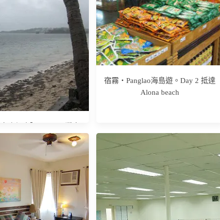
學】Go Education遊學
—選擇語言學校 X 行前準
備 X 行動上網方案
宿霧‧Panglao海島遊。Day 2 抵達
Alona beach
島度假去】Day 6 長灘島
驚魂夜