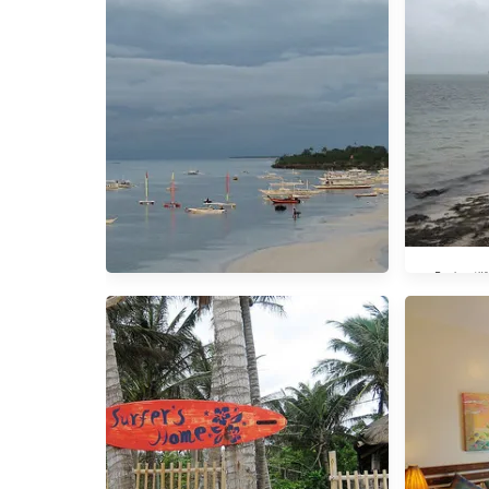
【菲律賓遊
顧問中心
【到長灘
宿霧‧Panglao海島遊。Day 4 一路
走到BBC