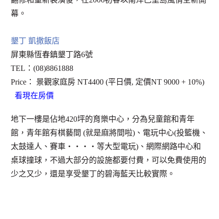
幕。
墾丁 凱撒飯店
屏東縣恆春鎮墾丁路6號
TEL：(08)8861888
Price： 景觀家庭房 NT4400 (平日價, 定價NT 9000 + 10%)
看現在房價
地下一樓是佔地420坪的育樂中心，分為兒童館和青年
館，青年館有棋藝間 (就是麻將間啦)、電玩中心(投籃機、
太鼓達人、賽車‧‧‧‧等大型電玩)、網際網路中心和
桌球撞球，不過大部分的設施都要付費，可以免費使用的
少之又少，還是享受墾丁的碧海藍天比較實際。