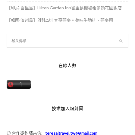
【印尼·峇里島】Hilton Garden Inn峇里島機場希爾頓花園飯店
【韓國·濟州島】의령소바 宜寧蕎麥。美味牛肋排、蕎麥麵
在線人數
按讚加入粉絲團
◎ 合作邀約請來信:
teresaitravel.tw@gmail.com