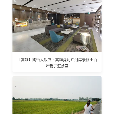
【高雄】鈞怡大飯店。高雄愛河畔河岸景觀＋百
坪親子遊戲室