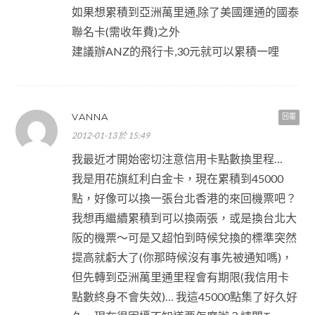
如果想累積到亞洲萬里通,除了美國運通的國泰
聯名卡(需收年費)之外
建議辦ANZ的飛行卡,30元就可以累積一哩
VANNA
回覆
2012-01-13 於 15:49
我最近才開始密切注意信用卡點數換里程…
我是用花旗紅利白金卡，現在累積到45000
點，好像可以換一張台北香港的來回機票吧？
我想再繼續累積到可以換兩張，或是換台北大
阪的機票～可是又超怕到時候兌換的標準突然
提高就虧大了(你那時候沒有事先被通知嗎)，
但先轉到亞洲萬里通里程會有期限(我信用卡
點數終身不會失效)… 我這45000點集了好久好