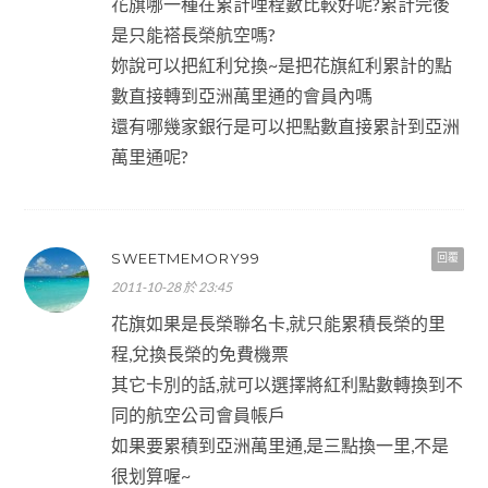
花旗哪一種在累計哩程數比較好呢?累計完後
是只能褡長榮航空嗎?
妳說可以把紅利兌換~是把花旗紅利累計的點
數直接轉到亞洲萬里通的會員內嗎
還有哪幾家銀行是可以把點數直接累計到亞洲
萬里通呢?
SWEETMEMORY99
回覆
2011-10-28 於 23:45
花旗如果是長榮聯名卡,就只能累積長榮的里
程,兌換長榮的免費機票
其它卡別的話,就可以選擇將紅利點數轉換到不
同的航空公司會員帳戶
如果要累積到亞洲萬里通,是三點換一里,不是
很划算喔~