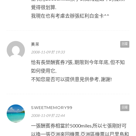
覺得很划算.
我現在也有考慮去辦張紅利白金卡^^
美呆
回覆
2008-11-09 於 19:33
恰有長榮酬賓券7張, 期限到今年年底, 但不知
如何使用它,
不知您是否可以提供意見供參考, 謝謝!
SWEETMEMORY99
回覆
2008-11-09 於 22:44
一張酬賓券相當於5000miles,所以七張剛好可
以換一張亞洲來回機票.亞洲區機票以巴里島和