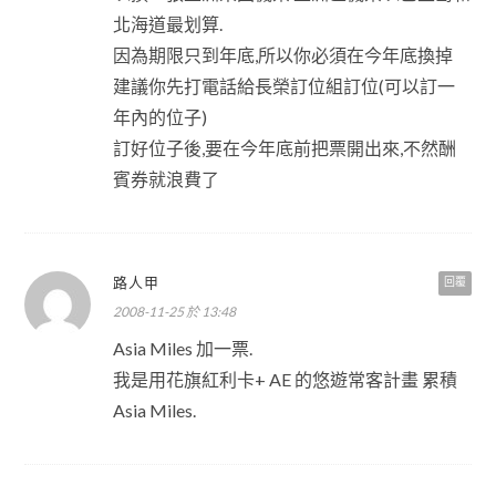
北海道最划算.
因為期限只到年底,所以你必須在今年底換掉
建議你先打電話給長榮訂位組訂位(可以訂一
年內的位子)
訂好位子後,要在今年底前把票開出來,不然酬
賓券就浪費了
路人甲
回覆
2008-11-25 於 13:48
Asia Miles 加一票.
我是用花旗紅利卡+ AE 的悠遊常客計畫 累積
Asia Miles.