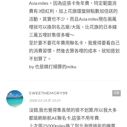
Asia miles。因為這張卡免年費，特定範圍消
費有3倍紅利，加上花旗還蠻辦點數加倍送的
活動，其實也不少。而且Asia miles現在兩萬
哩就可以換到名古屋/大阪，比花旗的日本線
三萬五哩好集很多喔～
至於要不要花年費用聯名卡，我覺得要看自己
的消費習慣，然後去算各哩的成本，就知道划
不划算了。
by 也是精打細算的miku
SWEETMEMORY99
回覆
2008-03-24 於 10:55
沒錯,我也覺得集長榮的很不划算,所以我大多
都是刷新航AE聯名卡,這張不用年費.
上次用25000miles換了到北海道過年的機票,