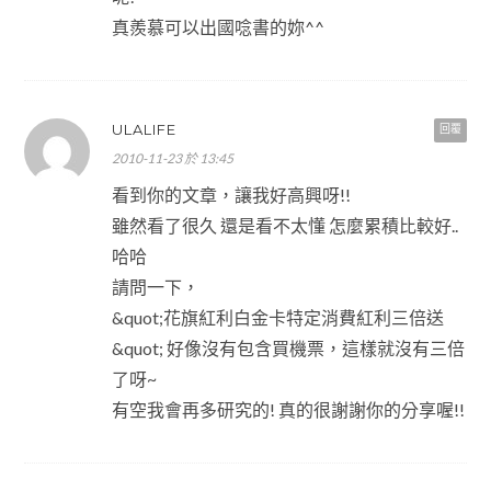
真羨慕可以出國唸書的妳^^
ULALIFE
回覆
2010-11-23 於 13:45
看到你的文章，讓我好高興呀!!
雖然看了很久 還是看不太懂 怎麼累積比較好..
哈哈
請問一下，
&quot;花旗紅利白金卡特定消費紅利三倍送
&quot; 好像沒有包含買機票，這樣就沒有三倍
了呀~
有空我會再多研究的! 真的很謝謝你的分享喔!!