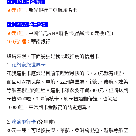
《JAL 日亞航》
50元1哩：
新光銀行日亞航聯名卡
《ANA 全日空》
50元1哩：
中國信託ANA聯名卡(晶緻卡35元換1哩)
100元1哩：
華南銀行
總結來說，下面幾張是我比較推薦的信用卡
1.
花旗寰旅世界卡
花旗這張卡應該是目前集哩程最快的卡，20元就有1哩，
而且可以換長榮、華航、亞洲萬里通、新航、泰航、達美
等航空聯盟的哩程。這張卡雖然要年費2400元，但贈送刷
卡禮5000哩，9/30前核卡，刷卡禮還翻倍送，也就是
10000哩，平常刷卡金額高的話更划算。
2.
澳盛飛行卡
(免年費)
30元一哩，可以換長榮、華航、亞洲萬里通、新航等航空