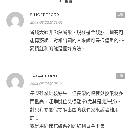
85 留言
SINCERE2030
回覆
2008-03-22 於 21:01
省錢大師非你莫屬啦，現在機票錢漲，還有可
能再漲呢，對常出國的人來說可是很傷重的~~
累積紅利的確是個好方法~
BAGAPPURU
回覆
2008-03-24 於 08:46
長榮雖然比較好集，但長榮的哩程兌換限制多
門檻高，旺季機位又很難拿(尤其是北海道)，
對只有寒暑假才能出國的我們家來說超難用
的…
我是用同樣花旗系列的紅利白金卡集