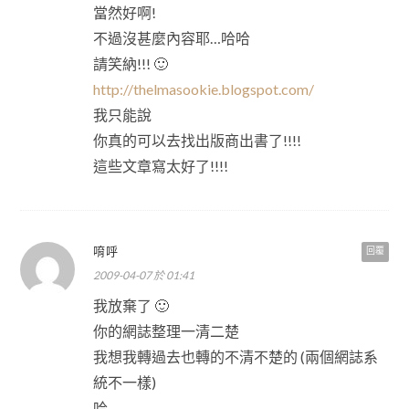
當然好啊!
不過沒甚麼內容耶…哈哈
請笑納!!! 🙂
http://thelmasookie.blogspot.com/
我只能說
你真的可以去找出版商出書了!!!!
這些文章寫太好了!!!!
唷呼
回覆
2009-04-07 於 01:41
我放棄了 🙂
你的網誌整理一清二楚
我想我轉過去也轉的不清不楚的 (兩個網誌系
統不一樣)
哈