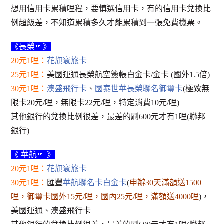
想用信用卡累積哩程，要慎選信用卡，有的信用卡兌換比
例超級差，不知道累積多久才能累積到一張免費機票。
《長榮》
20元1哩：
花旗寰旅卡
25元1哩：
美國運通長榮航空簽帳白金卡/金卡 (國外1.5倍)
30元1哩：
澳盛飛行卡
、
國泰世華長榮聯名御璽卡
(極致無
限卡20元/哩，無限卡22元/哩，特定消費10元/哩)
其他銀行的兌換比例很差，最差的刷600元才有1哩(聯邦
銀行)
《 華航 》
20元1哩：
花旗寰旅卡
30元1哩：
匯豐
華航聯名卡白金卡
(
申辦30天滿額送1500
哩，御璽卡國外15元/哩，國內25元/哩，滿額送4000哩
)，
美國運通、澳盛飛行卡