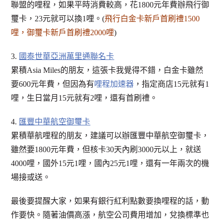
聯盟的哩程，如果平時消費較高，花1800元年費辦飛行御
璽卡，23元就可以換1哩。(
飛行白金卡新戶首刷禮1500
哩，御璽卡新戶首刷禮2000哩
)
3.
國泰世華亞洲萬里通聯名卡
累積Asia Miles的朋友，這張卡我覺得不錯，白金卡雖然
要600元年費，但因為有
哩程加速器
，指定商店15元就有1
哩，生日當月15元就有2哩，還有首刷禮。
4.
匯豐中華航空御璽卡
累積華航哩程的朋友，建議可以辦匯豐中華航空御璽卡，
雖然要1800元年費，但核卡30天內刷3000元以上，就送
4000哩，國外15元1哩，國內25元1哩，還有一年兩次的機
場接或送。
最後要提醒大家，如果有銀行紅利點數要換哩程的話，動
作要快。隨著油價高漲，航空公司費用增加，兌換標準也