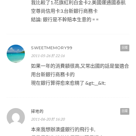
我比較了1.花旗紅利白金卡2.美國運通國泰航
空尊尚信用卡3.台新銀行商務卡
結論: 銀行是不幹賠本生意的 = =
SWEETMEMORY99
回覆
2011-05-26 於 22:16
如果一年的消費額很高,又常出國的話是蠻適合
用台新銀行商務卡的
現在銀行算得愈來愈精了 &gt;__&lt;
掃地的
回覆
2011-06-20 於 16:20
本來我想辦澳盛銀行的飛行卡,