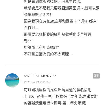
但是看到你說的這個亞洲萬里通卡,
就想說是不是我只要辦亞洲萬里通卡,就可以累
積里程數了呢???
因為我現在有花旗,富邦和匯豐卡了,剛好都有
合作到….
那我要怎樣把我的紅利點數轉化成里程數
勒???
申請辦卡有年費嗎???
不好意思因為真的不太明瞭…..
SWEETMEMORY99
回覆
2011-06-21 於 22:13
可以累積里程的是亞洲萬里通的聯名信用
卡,30元累積一哩,不過這張卡要年費,建議要辦
的話辦澳盛飛行卡即可(第一年免年費)