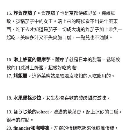
15.
炸賀茂茄子
。賀茂茄子也是京都傳統野菜，纖維細
致，號稱茄子中的女王。端上來的時候看不出是什麼東
西，吃下去才知道是茄子，切成大塊的炸茄子加上柴魚一
起吃，美味
多汁
又不失爽脆口感，一點兒也不油膩。
16.
淋上蜂蜜的薩摩芋
。薩摩芋就是日本的甜薯，鬆鬆軟
軟的口感淋上蜂蜜，超級好吃的啦!
17.
烤飯糰
。這道菜應該是給還沒吃飽的人吃飽用的。
18.
水果優格沙拉
。女生都會喜歡的酸酸甜甜滋味。
19.
ほうじ茶的sobret
，濃濃的茶葉香，配上冰砂的口感，
很棒的甜點。
20.
financier和咖啡凍
。左邊的蛋糕吃起來像戚風蛋糕，