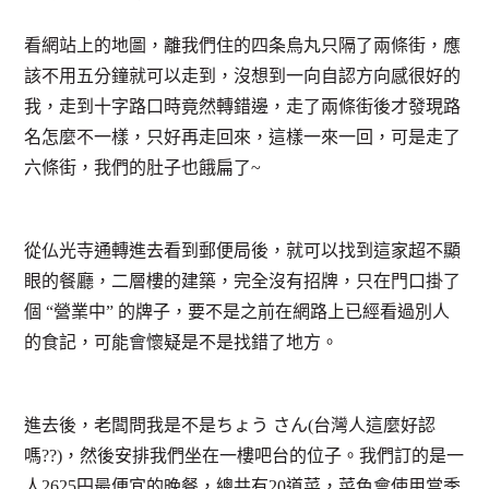
看網站上的地圖，離我們住的四条烏丸只隔了兩條街，應
該不用五分鐘就可以走到，沒想到一向自認方向感很好的
我，走到十字路口時竟然轉錯邊，走了兩條街後才發現路
名怎麼不一樣
，只好再走回來，這樣一來一回，可是走了
六條街，我們的肚子也餓扁了~
從仏光寺通轉進去看到郵便局後，就可以找到這家超不顯
眼的餐廳，二層樓的建築，完全沒有招牌，只在門口掛了
個 “營業中” 的牌子，要不是之前在網路上已經看過別人
的食記，可能會懷疑是不是找錯了地方。
進去後，老闆問我是不是ちょう さん(台灣人這麼好認
嗎??)，然後安排我們坐在一樓吧台的位子。我們訂的是一
人2625円最便宜的晚餐，總共有20道菜，菜色會使用當季