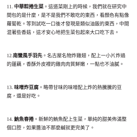
11.
中華粽捲生菜
。這道菜剛上的時候，我們就在研究中
間包的是什麼，是不是我們不敢吃的東西，看顏色有點像
蘿蔔乾。等到試吃一口後才發現是類似油飯的東西，中間
混著些香菇，這才安心地把生菜包起來大口吃下去。
12.
南蠻風手羽先
。名古屋名物炸雞翅，配上一小片炸過
的蓮藕，香酥外皮裡的雞肉肉質鮮嫩，一點也不油膩。
13.
味噌炸豆腐
。略帶甘味的味噌配上炸的熱騰騰的豆
腐，還是好吃。
14.
鮪魚春捲
。新鮮的鮪魚配上生菜，單純的甜美佈滿整
個口腔，如果醬油不那麼鹹就更完美了。