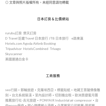
◎ 文章與照片版權所有，未經同意請勿轉載
日本訂房＆比價網站
rurubu訂房
樂天訂房
D Travel
近畿Travel
日本旅行
JTB
日本旅行
e路東瀛
Hotels.com
Agoda
Airbnb
Booking
Tripadvisor
HotelsCombined
Trivago
Skyscanner
美國運通白金卡
工商服務
seo行銷
‧
郵輪旅遊
‧
克羅埃西亞
‧
標籤貼紙
‧
地藏王菩薩佛像雕
刻
‧
台北系統裝潢
‧
室內設計師
‧
切割機出租
‧
歐洲奧捷蜜月團
推薦旅行社-吉光旅遊
‧
PONYAIR Industrial air compressor
‧
台
中epoxy廠商
‧
甜心牌樓梯止滑條
‧
企業搬家公司推薦-華邦搬