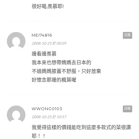
很好喝,羨慕耶!
MEI74816
回覆
2008-10-25 於 00:09
邊看邊羨慕
我本來也想帶媽媽去日本的
不過媽媽膝蓋不舒服，只好放棄
好懷念那邊的楓葉喔
WWONG0103
回覆
2008-10-25 於 10:57
我覺得這樣的價錢能吃到這麼多款式的菜很讚
耶！！