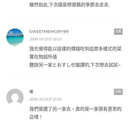
雖然如此,下次還是想賞楓的季節去走走.
SWEETMEMORY99
回覆
2008-10-25 於 18:33
我也覺得能以這樣的價錢吃到這麼多樣式的菜
實在物超所值
聽說另一家とおすし也蠻讚的,下次想去試試~
噗
回覆
2008-10-26 於 22:55
我們是選了另一家去，真的是一家很有意思的
店哩！