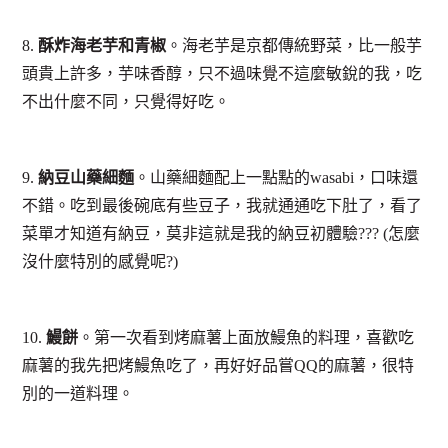
8.
酥炸海老芋和青椒
。海老芋是京都傳統野菜，比一般芋
頭貴上許多，芋味香醇，只不過味覺不這麼敏銳的我，吃
不出什麼不同，只覺得好吃。
9.
納豆山藥細麵
。山藥細麵配上一點點的wasabi，口味還
不錯。吃到最後碗底有些豆子，我就通通吃下肚了，看了
菜單才知道有納豆，莫非這就是我的納豆初體驗??? (怎麼
沒什麼特別的感覺呢?)
10.
鰻餅
。第一次看到烤麻薯上面放鰻魚的料理，喜歡吃
麻薯的我先把烤鰻魚吃了，再好好品嘗QQ的麻薯，很特
別的一道料理。