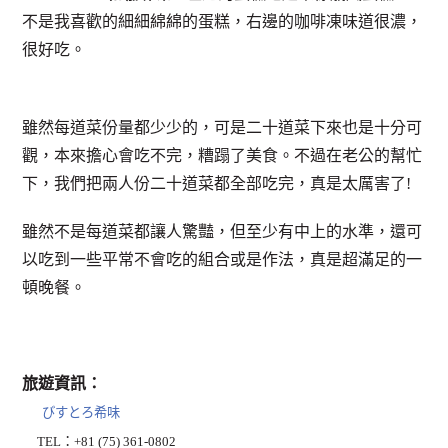
不是我喜歡的細細綿綿的蛋糕，右邊的咖啡凍味道很濃，
很好吃。
雖然每道菜份量都少少的，可是二十道菜下來也是十分可
觀，本來擔心會吃不完，糟蹋了美食。不過在老公的幫忙
下，我們把兩人份二十道菜都全部吃完，真是太厲害了!
雖然不是每道菜都讓人驚豔，但至少有中上的水準，還可
以吃到一些平常不會吃的組合或是作法，真是超滿足的一
頓晚餐。
旅遊資訊：
びすとろ希味
TEL：+81 (75) 361-0802