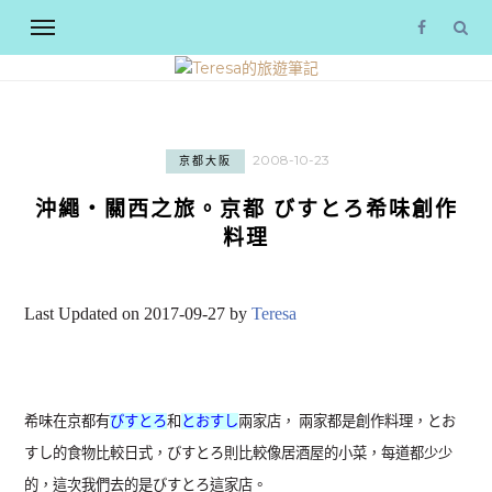
2008-10-23
京都大阪
沖繩‧關西之旅。京都 びすとろ希味創作
料理
Last Updated on 2017-09-27 by
Teresa
希味在京都有
びすとろ
和
とおすし
兩家店， 兩家都是創作料理，とお
すし的食物比較日式，びすとろ則比較像居酒屋的小菜，每道都少少
的，這次我們去的是びすとろ這家店。