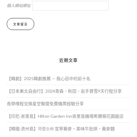
個人網站網址
Alternative:
近期文章
【韓劇】2025韓劇推薦 — 我心目中的前十名
【日本東北自由行】2024青森、秋田、岩手賞雪9天行程分享
長榮哩程兌換星空聯盟免費機票經驗分享
【印尼·峇里島】Hilton Garden Inn峇里島機場希爾頓花園飯店
【韓國·濟州島】의령소바 宜寧蕎麥。美味牛肋排、蕎麥麵