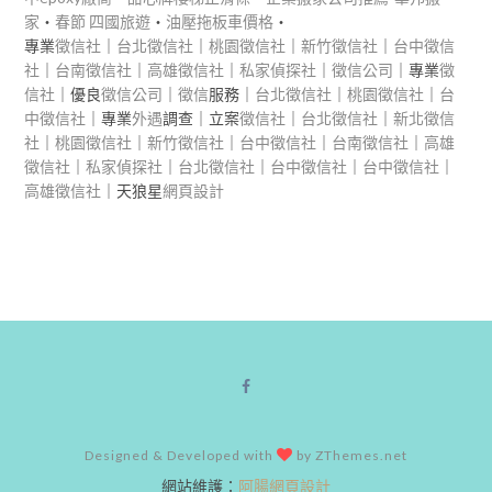
家
‧
春節 四國旅遊
‧
油壓拖板車價格
‧
專業
徵信社
｜
台北徵信社
｜
桃園徵信社
｜
新竹徵信社
｜
台中徵信
社
｜
台南徵信社
｜
高雄徵信社
｜
私家偵探社
｜
徵信公司
｜專業
徵
信社
｜優良
徵信公司
｜
徵信
服務｜
台北徵信社
｜
桃園徵信社
｜
台
中徵信社
｜專業
外遇
調查｜立案
徵信社
｜
台北徵信社
｜
新北徵信
社
｜
桃園徵信社
｜
新竹徵信社
｜
台中徵信社
｜
台南徵信社
｜
高雄
徵信社
｜
私家偵探社
｜
台北徵信社
｜
台中徵信社
｜
台中徵信社
｜
高雄徵信社
｜天狼星
網頁設計
Designed & Developed with
by ZThemes.net
網站維護：
阿腸網頁設計