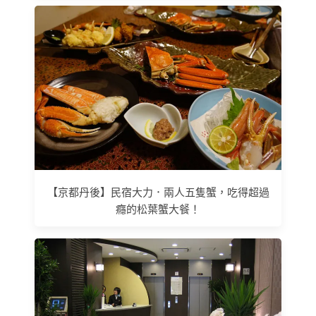
【京都丹後】民宿大力．兩人五隻蟹，吃得超過
癮的松葉蟹大餐！