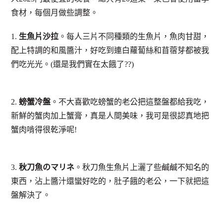
食材，每個月做些調整。
1.
生魚片沙拉
。每人三片不同種類的生魚片，魚肉甘甜，
配上特調的和風醬汁，好吃到連白蘿蔔絲和苜蓿芽都被我
們吃光光。(還是我們實在太餓了??)
2.
螃蟹冷盤
。不大喜歡吃螃蟹的老公把這整盤都給我吃，
新鮮的蟹肉加上蟹膏，真是人間美味，我可是很認真地把
蟹肉啃得很乾淨呢!
3.
秋刀魚のマリネ
。秋刀魚生魚片上灑了些鹹鹹不知名的
東西，沾上醬汁還蠻好吃的，肚子餓的老公，一下就把這
盤解決了。