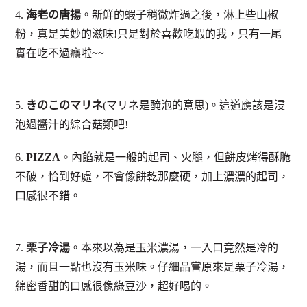
4.
海老の唐揚
。新鮮的蝦子稍微炸過之後，淋上些山椒
粉，真是美妙的滋味!只是對於喜歡吃蝦的我，只有一尾
實在吃不過癮啦~~
5.
きのこのマリネ
(マリネ是醃泡的意思)。這道應該是浸
泡過醬汁的綜合菇類吧!
6.
PIZZA
。內餡就是一般的起司、火腿，但餅皮烤得酥脆
不破，恰到好處，不會像餅乾那麼硬，加上濃濃的起司，
口感很不錯。
7.
栗子冷湯
。本來以為是玉米濃湯，一入口竟然是冷的
湯，而且一點也沒有玉米味。仔細品嘗原來是栗子冷湯，
綿密香甜的口感很像綠豆沙，超好喝的。