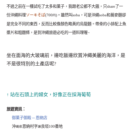
不過之前在一樓試吃了太多和菓子，我跟老公都不大餓，只share了一
份沖繩料理
ソーキそば
(700
)。雖然叫soba，可是沖繩soba和蕎麥麵卻
円
是完全不同的東西，反而比較像顏色略黃的烏龍麵。帶骨的小排配上魚
漿片和粗麵條，是到沖繩旅遊必吃的一道料理喔~
坐在面海的大玻璃前，邊吃飯邊欣賞沖繩美麗的海洋，是
不是很特別的土產店呢?
↑ 站在石頭上的婦女，好像正在採海葡萄
旅遊資訊：
御菓子御殿 ─ 恩納店
沖
恩納村字
良垣100番地
縄県
瀬