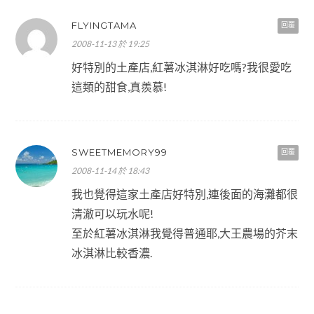
FLYINGTAMA
回覆
2008-11-13 於 19:25
好特別的土產店,紅薯冰淇淋好吃嗎?我很愛吃
這類的甜食,真羨慕!
SWEETMEMORY99
回覆
2008-11-14 於 18:43
我也覺得這家土產店好特別,連後面的海灘都很
清澈可以玩水呢!
至於紅薯冰淇淋我覺得普通耶,大王農場的芥末
冰淇淋比較香濃.