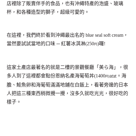
店裡除了販賣伴手的食品，也有沖繩特產的泡盛、玻璃
杯，和各種造型的獅子，超級可愛的。
在這裡，我們終於看到沖繩最出名的 blue seal soft cream，
當然要試試當地的口味 ─ 紅薯冰淇淋(250
)囉!
円
這家土產店最著名的就是二樓的景觀餐廳「美ら海」，很
多人到了這裡都會點份恩納名產海葡萄丼(1400
。海
円)試試
膽、鮭魚卵和海葡萄滿滿地鋪在白飯上，看著旁邊的日本
人把這三種東西稍微攪一攪，沒多久就吃光光，很好吃的
樣子。