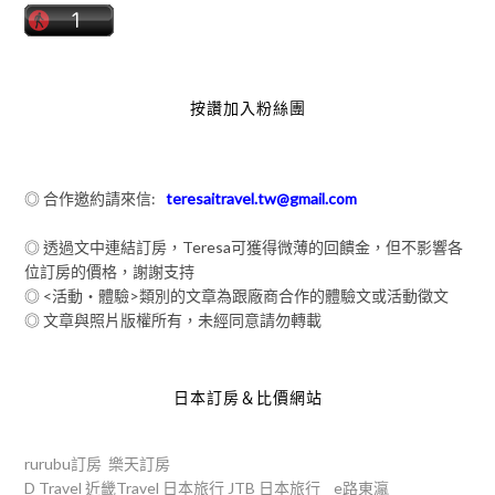
按讚加入粉絲團
◎ 合作邀約請來信:
teresaitravel.tw@gmail.com
◎ 透過文中連結訂房，Teresa可獲得微薄的回饋金，但不影響各
位訂房的價格，謝謝支持
◎ <活動‧體驗>類別的文章為跟廠商合作的體驗文或活動徵文
◎ 文章與照片版權所有，未經同意請勿轉載
日本訂房＆比價網站
rurubu訂房
樂天訂房
D Travel
近畿Travel
日本旅行
JTB
日本旅行
e路東瀛