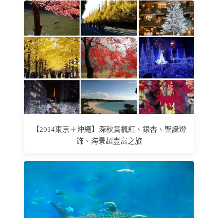
【2014東京＋沖繩】深秋賞楓紅、銀杏、聖誕燈
飾、海景超豐富之旅