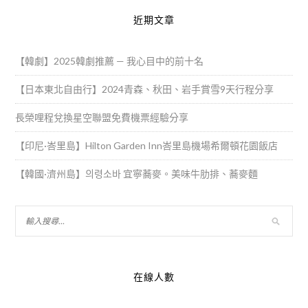
近期文章
【韓劇】2025韓劇推薦 — 我心目中的前十名
【日本東北自由行】2024青森、秋田、岩手賞雪9天行程分享
長榮哩程兌換星空聯盟免費機票經驗分享
【印尼·峇里島】Hilton Garden Inn峇里島機場希爾頓花園飯店
【韓國·濟州島】의령소바 宜寧蕎麥。美味牛肋排、蕎麥麵
在線人數