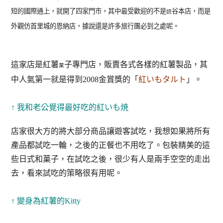
短的國際通上，就開了四家門市，其中最受歡迎的不是
谷本店，而是
読
外觀仿首里城的恩納店，據說還是許多旅行團必到之處呢。
這家店是紅薯
子專門店，販賣各式各樣的紅薯製品，其
菓
中人氣第一就是得到2008金賞獎的「
紅いもタルト
」。
↑ 我和老公覺得最好吃的紅いも焼
店家很大方的將大部分商品讓遊客試吃，我想如果將所有
產品都試吃一輪，之後的正餐也不用吃了。包裝精美的這
些日式和菓子，在試吃之後，很少有人是兩手空空的走出
去，看來試吃的策略很有用呢。
↑ 變身為紅薯的Kitty