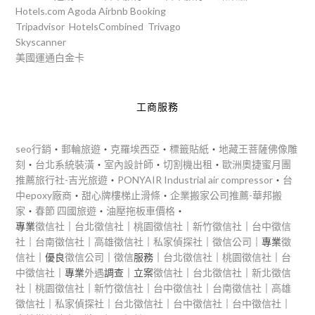
Hotels.com
Agoda
Airbnb
Booking
Tripadvisor
HotelsCombined
Trivago
Skyscanner
美國運通白金卡
工商服務
seo行銷
‧
郵輪旅遊
‧
克羅埃西亞
‧
標籤貼紙
‧
地藏王菩薩佛像雕
刻
‧
台北系統裝潢
‧
室內設計師
‧
切割機出租
‧
歐洲奧捷蜜月團
推薦旅行社-吉光旅遊
‧
PONYAIR Industrial air compressor
‧
台
中epoxy廠商
‧
甜心牌樓梯止滑條
‧
企業搬家公司推薦-華邦搬
家
‧
春節 四國旅遊
‧
油壓拖板車價格
‧
專業
徵信社
｜
台北徵信社
｜
桃園徵信社
｜
新竹徵信社
｜
台中徵信
社
｜
台南徵信社
｜
高雄徵信社
｜
私家偵探社
｜
徵信公司
｜專業
徵
信社
｜優良
徵信公司
｜
徵信
服務｜
台北徵信社
｜
桃園徵信社
｜
台
中徵信社
｜專業
外遇
調查｜立案
徵信社
｜
台北徵信社
｜
新北徵信
社
｜
桃園徵信社
｜
新竹徵信社
｜
台中徵信社
｜
台南徵信社
｜
高雄
徵信社
｜
私家偵探社
｜
台北徵信社
｜
台中徵信社
｜
台中徵信社
｜