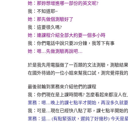
她：那妳想增進哪一部份的英文呢?
我：不知道耶~
她：那先做個測驗好了
我：這要很久嗎?
她：連課程介紹全部大約要一個多小時
我：你們電話中說只要20分鐘，我等下有事
她：嗯…先做測驗再說吧…
於是我先用電腦做了一百題的文法測驗，測驗結果是uppe
在國外待過的一位小姐來幫我口試，測完覺得我的spe
最後就輪到業務來介紹他們的課程
我：你們現在是上課時間嗎? 怎麼看起來都沒人在
業務：嗯…晚上的課七點半才開始，再沒多久就
我：可是…現在已經快八點了耶，課七點半開始
業務：這… (有點緊張狀，遲鈍了好幾秒) 今天