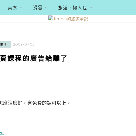
美食
滑雪
旅遊．懶人包
2009-01-05
生活
費課程的廣告給騙了
說怎麼這麼好，有免費的課可以上。
告