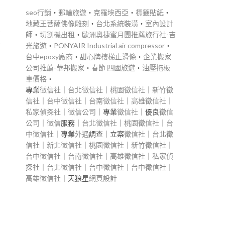
seo行銷
‧
郵輪旅遊
‧
克羅埃西亞
‧
標籤貼紙
‧
地藏王菩薩佛像雕刻
‧
台北系統裝潢
‧
室內設計
密
師
‧
切割機出租
‧
歐洲奧捷蜜月團推薦旅行社-吉
光旅遊
‧
PONYAIR Industrial air compressor
‧
在
台中epoxy廠商
‧
甜心牌樓梯止滑條
‧
企業搬家
贈
公司推薦-華邦搬家
‧
春節 四國旅遊
‧
油壓拖板
車價格
‧
專業
徵信社
｜
台北徵信社
｜
桃園徵信社
｜
新竹徵
信社
｜
台中徵信社
｜
台南徵信社
｜
高雄徵信社
｜
私家偵探社
｜
徵信公司
｜專業
徵信社
｜優良
徵信
公司
｜
徵信
服務｜
台北徵信社
｜
桃園徵信社
｜
台
中徵信社
｜專業
外遇
調查｜立案
徵信社
｜
台北徵
信社
｜
新北徵信社
｜
桃園徵信社
｜
新竹徵信社
｜
台中徵信社
｜
台南徵信社
｜
高雄徵信社
｜
私家偵
探社
｜
台北徵信社
｜
台中徵信社
｜
台中徵信社
｜
高雄徵信社
｜天狼星
網頁設計