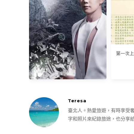
3分鐘完
第一次上
Teresa
7/14 JJ 時線Timeline演唱會
臺北人。熱愛旅遊，有時享受
字和照片來紀錄旅途，也分享