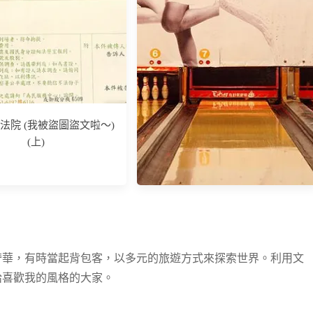
成機車報廢回收，2300元
輕鬆入袋
法院 (我被盜圖盜文啦～)
(上)
慶功@新莊鴻金寶E7Play
奢華，有時當起背包客，以多元的旅遊方式來探索世界。利用文
給喜歡我的風格的大家。