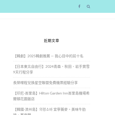
近期文章
【韓劇】2025韓劇推薦 — 我心目中的前十名
【日本東北自由行】2024青森、秋田、岩手賞雪
9天行程分享
長榮哩程兌換星空聯盟免費機票經驗分享
【印尼·峇里島】Hilton Garden Inn峇里島機場希
爾頓花園飯店
【韓國·濟州島】의령소바 宜寧蕎麥。美味牛肋
排、蕎麥麵