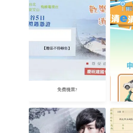
【敗家
免費機票?