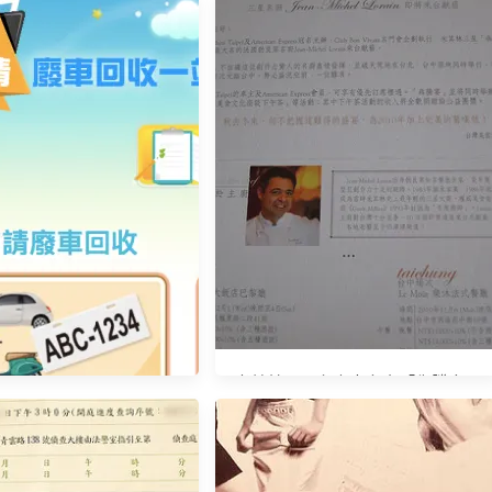
】震旦行細碎型碎紙機
(AS890MQ)
米其林三星主廚來台之「犇騰宴」