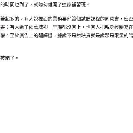
約的時間也到了，就匆匆離開了這家補習班。
害著超多的。有人說裡面的業務要他簽個試聽課程的同意書，密
意書；有人繳了兩萬塊卻一堂課都沒有上，也有人把親身經驗寫
溯權。至於廣告上的翻譯機，據說不是說缺貨就是說那是限量的
人被騙了。