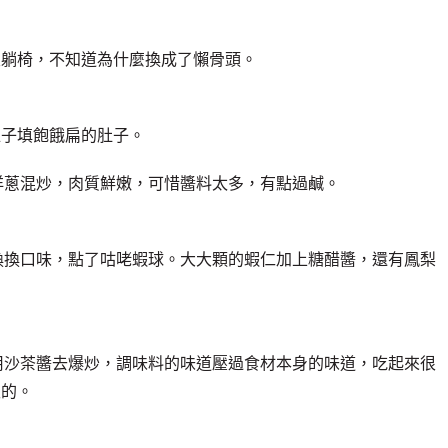
及躺椅，不知道為什麼換成了懶骨頭。
位子填飽餓扁的肚子。
洋蔥混炒，肉質鮮嫩，可惜醬料太多，有點過鹹。
換換口味，點了咕咾蝦球。大大顆的蝦仁加上糖醋醬，還有鳳梨
用沙茶醬去爆炒，調味料的味道壓過食材本身的味道，吃起來很
飯的。