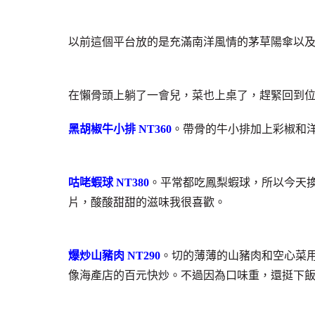
以前這個平台放的是充滿南洋風情的茅草陽傘以
在懶骨頭上躺了一會兒，菜也上桌了，趕緊回到
黑胡椒牛小排 NT360
。帶骨的牛小排加上彩椒和
咕咾蝦球 NT380
。平常都吃鳳梨蝦球，所以今天
片，酸酸甜甜的滋味我很喜歡。
爆炒山豬肉 NT290
。切的薄薄的山豬肉和空心菜
像海產店的百元快炒。不過因為口味重，還挺下