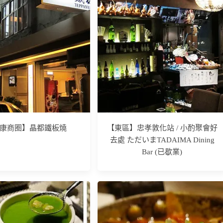
康商圈】晶都鐵板燒
【東區】忠孝敦化站 / 小酌聚會好
去處 ただいまTADAIMA Dining
Bar (已歇業)