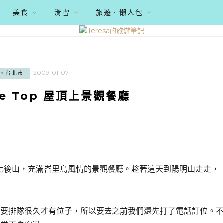
美食
滑雪
旅遊．懶人包
2009-01-07
。台北市
e Top 屋頂上景觀餐廳
在文化後山，充滿峇里島風情的景觀餐廳。趁著這天到陽明山走走，
常要排隊很久才有位子，所以要去之前我們還先打了電話訂位。