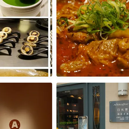
【東區】忠孝敦化站 / 花酒蔵 Aplus
商業午餐
犁站 / 八九本鐵板燒。吃
不吃飽的味覺饗宴