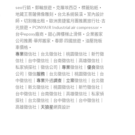
seo行銷
‧
郵輪旅遊
‧
克羅埃西亞
‧
標籤貼紙
‧
地藏王菩薩佛像雕刻
‧
台北系統裝潢
‧
室內設計
菜
師
‧
切割機出租
‧
歐洲奧捷蜜月團推薦旅行社-吉
光旅遊
‧
PONYAIR Industrial air compressor
‧
台中epoxy廠商
‧
甜心牌樓梯止滑條
‧
企業搬家
公司推薦-華邦搬家
‧
春節 四國旅遊
‧
油壓拖板
車價格
‧
專業
徵信社
｜
台北徵信社
｜
桃園徵信社
｜
新竹徵
信社
｜
台中徵信社
｜
台南徵信社
｜
高雄徵信社
｜
私家偵探社
｜
徵信公司
｜專業
徵信社
｜優良
徵信
公司
｜
徵信
服務｜
台北徵信社
｜
桃園徵信社
｜
台
中徵信社
｜專業
外遇
調查｜立案
徵信社
｜
台北徵
信社
｜
新北徵信社
｜
桃園徵信社
｜
新竹徵信社
｜
台中徵信社
｜
台南徵信社
｜
高雄徵信社
｜
私家偵
探社
｜
台北徵信社
｜
台中徵信社
｜
台中徵信社
｜
高雄徵信社
｜天狼星
網頁設計