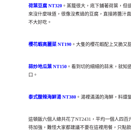
荷葉豆腐 NT320
。蒸籠很大，底下鋪著荷葉，但
來沒什麼味道，很像沒煮過的豆腐，直接將醬汁
不大好吃。
櫻花蝦高麗菜 NT190
。大隻的櫻花蝦配上又脆又
蒜炒地瓜葉 NT150
。看到切的細細的蒜末，就知道
口。
泰式酸辣海鮮湯 NT380
。湯裡滿滿的海鮮，料還
這頓飯六個人總共花了NT2431，平均一個人四
待加強，難怪大家都建議不要在這裡用餐，只點