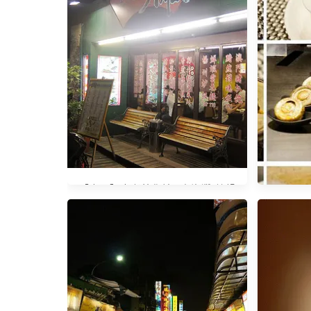
【內湖】捷運港墘站 / Moooon
River Cafe & Books 書食空間
【東區】忠孝敦化站 / 上海灘 茶餐
廳
捷運六張
巧