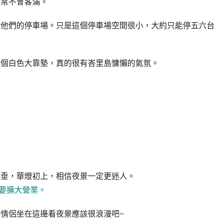
通常不會客滿。
在他們的停車場。只是這個停車場空間很小，大約只能停五六台
個個白色大靠墊，真的很有峇里島慵懶的氣氛。
低垂，華燈初上，相信夜景一定更迷人。
是要擴大營業。
情侶坐在這邊看夜景應該很浪漫吧~