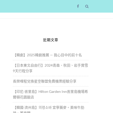
近期文章
【韓劇】2025韓劇推薦 — 我心目中的前十名
【日本東北自由行】2024青森、秋田、岩手賞雪
9天行程分享
長榮哩程兌換星空聯盟免費機票經驗分享
【印尼·峇里島】Hilton Garden Inn峇里島機場希
爾頓花園飯店
不
【韓國·濟州島】의령소바 宜寧蕎麥。美味牛肋
排、蕎麥麵