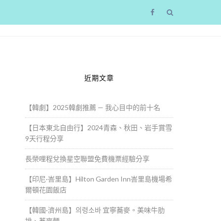
近期文章
【韓劇】2025韓劇推薦 — 我心目中的前十名
【日本東北自由行】2024青森、秋田、岩手賞雪
9天行程分享
長榮哩程兌換星空聯盟免費機票經驗分享
【印尼·峇里島】Hilton Garden Inn峇里島機場希
爾頓花園飯店
【韓國·濟州島】의령소바 宜寧蕎麥。美味牛肋
排、蕎麥麵