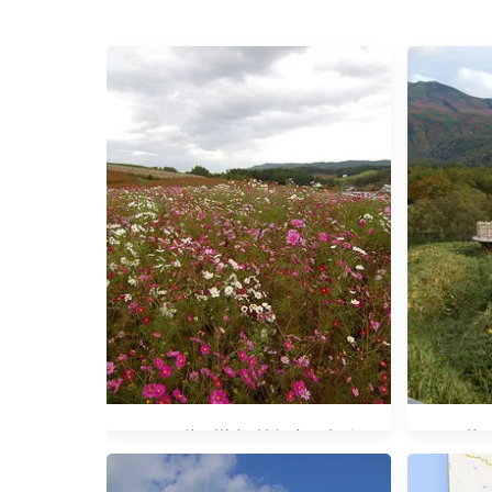
[2007秋。道東] 遠輕太陽之丘
[2007
湖、