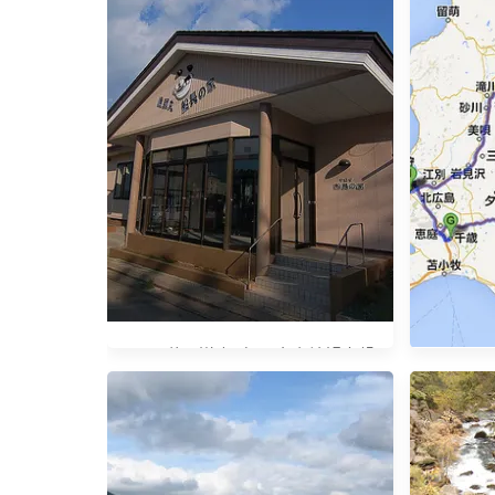
[2007秋。道東] 船長之家螃蟹大餐
【201