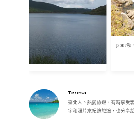
[2007
[2007秋。道東] かなやま湖、柳
月、六花亭、十勝中央大橋
Teresa
臺北人。熱愛旅遊，有時享受
字和照片來紀錄旅途，也分享