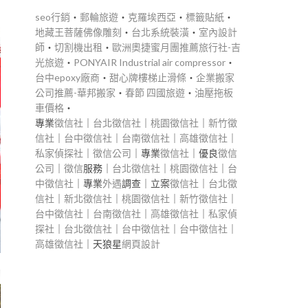
seo行銷
‧
郵輪旅遊
‧
克羅埃西亞
‧
標籤貼紙
‧
地藏王菩薩佛像雕刻
‧
台北系統裝潢
‧
室內設計
師
‧
切割機出租
‧
歐洲奧捷蜜月團推薦旅行社-吉
光旅遊
‧
PONYAIR Industrial air compressor
‧
台中epoxy廠商
‧
甜心牌樓梯止滑條
‧
企業搬家
公司推薦-華邦搬家
‧
春節 四國旅遊
‧
油壓拖板
車價格
‧
專業
徵信社
｜
台北徵信社
｜
桃園徵信社
｜
新竹徵
信社
｜
台中徵信社
｜
台南徵信社
｜
高雄徵信社
｜
私家偵探社
｜
徵信公司
｜專業
徵信社
｜優良
徵信
公司
｜
徵信
服務｜
台北徵信社
｜
桃園徵信社
｜
台
中徵信社
｜專業
外遇
調查｜立案
徵信社
｜
台北徵
信社
｜
新北徵信社
｜
桃園徵信社
｜
新竹徵信社
｜
台中徵信社
｜
台南徵信社
｜
高雄徵信社
｜
私家偵
探社
｜
台北徵信社
｜
台中徵信社
｜
台中徵信社
｜
高雄徵信社
｜天狼星
網頁設計