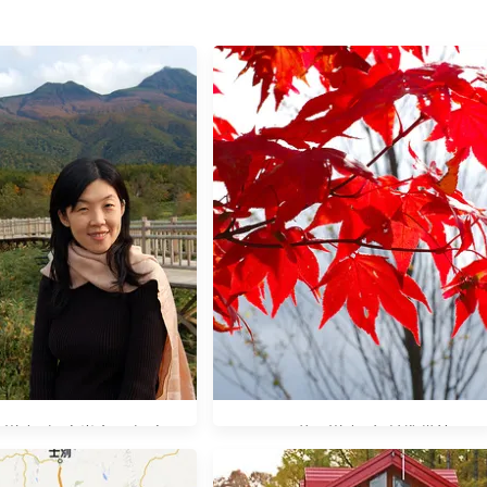
秋。道東] 知床半島 ─ 知床五
[2007秋。道東] 行前準備篇
乙女瀑布、鮭魚迴游