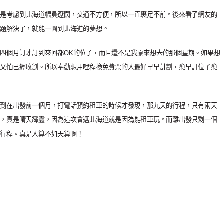
是考慮到北海道幅員遼闊，交通不方便，所以一直裹足不前。後來看了網友的
題解決了，就能一圓到北海道的夢想。
四個月訂才訂到來回都OK的位子，而且還不是我原來想去的那個星期。如果想
又怕已經收割。所以奉勸想用哩程換免費票的人最好早早計劃，愈早訂位子愈
到在出發前一個月，打電話預約租車的時候才發現，那九天的行程，只有兩天
，真是晴天霹靂，因為這次會選北海道就是因為能租車玩。而離出發只剩一個
行程。真是人算不如天算啊！