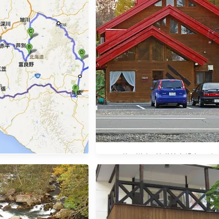
[2007秋。道東] 美瑛美食餐廳 ─ 步
3北海道。秋】賞楓自駕遊 行
人
程初版