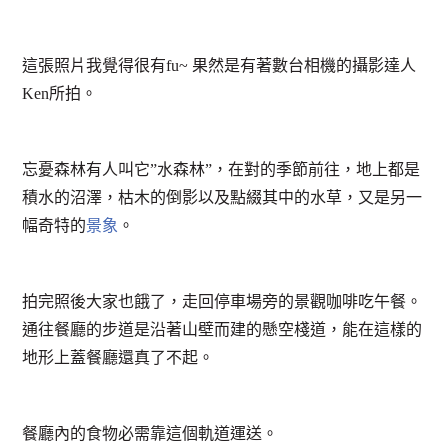
這張照片我覺得很有fu~ 果然是有著數台相機的攝影達人
Ken所拍。
忘憂森林有人叫它”水森林”，在對的季節前往，地上都是
積水的沼澤，枯木的倒影以及點綴其中的水草，又是另一
幅奇特的
景象
。
拍完照後大家也餓了，走回停車場旁的景觀咖啡吃午餐。
通往餐廳的步道是沿著山壁而建的懸空棧道，能在這樣的
地形上蓋餐廳還真了不起。
餐廳內的食物必需靠這個軌道運送。