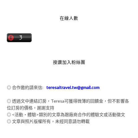
在線人數
按讚加入粉絲團
◎ 合作邀約請來信:
teresaitravel.tw@gmail.com
◎ 透過文中連結訂房，Teresa可獲得微薄的回饋金，但不影響各
位訂房的價格，謝謝支持
◎ <活動‧體驗>類別的文章為跟廠商合作的體驗文或活動徵文
◎ 文章與照片版權所有，未經同意請勿轉載