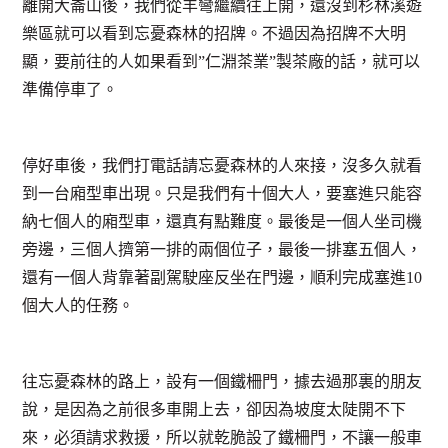
離開大崙山後，我們從羊彎繼續往上開，還沒到杉林溪遊
樂區就可以看到忘憂森林的招牌。不過因為招牌不大明
顯，要前往的人如果看到”仁淵茶業”製茶廠的話，就可以
準備停車了。
停好車後，我們打電話請忘憂森林的人來接，沒多久就看
到一台廂型車出現。只是我們有十個大人，要塞進只能容
納七個人的廂型車，還真有點難度。最後是一個人坐司機
旁邊，三個人擠第一排的兩個位子，最後一排塞五個人，
還有一個人背靠著副駕駛座反坐在門邊，順利完成塞進10
個大人的任務。
往忘憂森林的路上，設有一個鐵柵門，據去過那裏的朋友
說，是因為之前很多車開上去，卻因為坡度太陡開不下
來，必須請求救援，所以就乾脆設了鐵柵門，不讓一般車