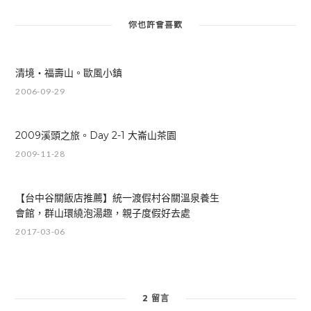
你也許會喜歡
清境‧福壽山。歐風小鎮
2006-09-29
2009溪頭之旅。Day 2-1 大崙山茶園
2009-11-28
【台中谷關飯店推薦】統一渡假村谷關溫泉養生
會館，群山環繞泡湯趣，親子度假好去處
2017-03-06
2 留言