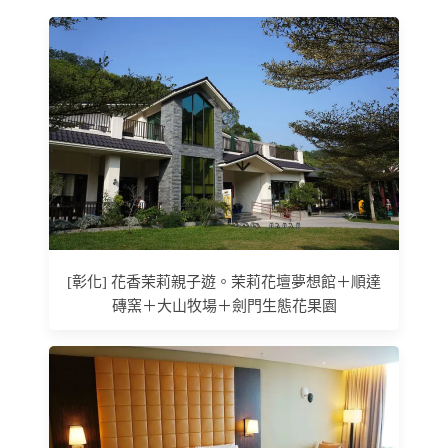
[彰化] 花香茉莉親子遊。茉莉花壇夢想館＋順達
磚窯＋大山牧場＋劍門生態花果園