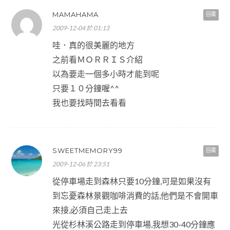
MAMAHAMA
回覆
2009-12-04 於 01:13
哇．真的很美麗的地方
之前看ＭＯＲＲＩＳ介紹
以為要走一個多小時才能到呢
只要１０分鐘喔^^
我也要找時間去看看
SWEETMEMORY99
回覆
2009-12-06 於 23:51
從停車場走到森林只要10分鐘,可是如果沒有
到忘憂森林景觀咖啡消費的話,他們是不會開車
來接,必須自己走上去
光從杉林溪公路走到停車場,我想30-40分鐘應