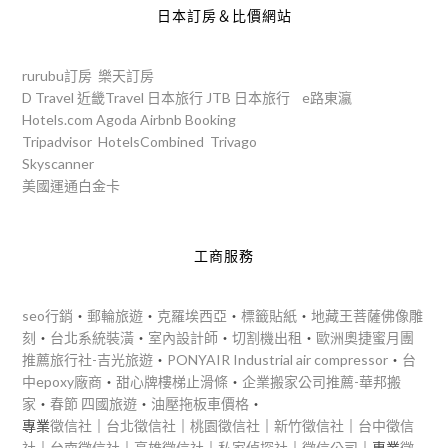
日本訂房＆比價網站
rurubu訂房
樂天訂房
D Travel
近畿Travel
日本旅行
JTB
日本旅行
e路東瀛
Hotels.com
Agoda
Airbnb
Booking
Tripadvisor
HotelsCombined
Trivago
Skyscanner
美國運通白金卡
工商服務
seo行銷
‧
郵輪旅遊
‧
克羅埃西亞
‧
標籤貼紙
‧
地藏王菩薩佛像雕
刻
‧
台北系統裝潢
‧
室內設計師
‧
切割機出租
‧
歐洲奧捷蜜月團
推薦旅行社-吉光旅遊
‧
PONYAIR Industrial air compressor
‧
台
中epoxy廠商
‧
甜心牌樓梯止滑條
‧
企業搬家公司推薦-華邦搬
家
‧
春節 四國旅遊
‧
油壓拖板車價格
‧
專業
徵信社
｜
台北徵信社
｜
桃園徵信社
｜
新竹徵信社
｜
台中徵信
社
｜
台南徵信社
｜
高雄徵信社
｜
私家偵探社
｜
徵信公司
｜專業
徵