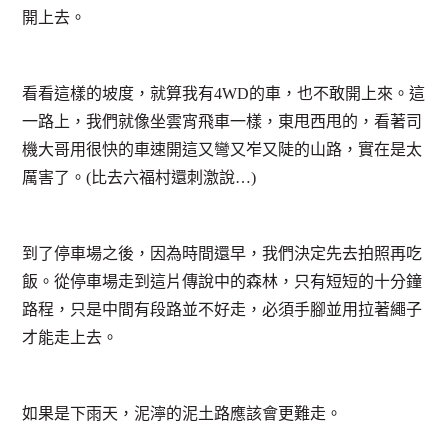
開上去。
看看這樣的坡度，就算我有4WD的車，也不敢開上來。這
一路上，我們就像坐雲宵飛車一樣，東甩西甩的，看著司
機大哥用很快的車速開這又彎又岝又陡的山路，實在是太
厲害了。(比去六福村還刺激說…)
到了停車場之後，因為時間還早，我們決定先去拍照再吃
飯。從停車場走到這片傳說中的森林，只有短短的十分鐘
路程，只是中間有段路並不好走，必須手腳並用拉著繩子
才能走上去。
如果是下雨天，泥濘的泥土路應該會更難走。