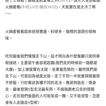
除了三哥點了磨菇里肌套餐之外(
300元
)，其它人全部都點
火鍋套餐(
牛肉320元/豬肉300元
)，天氣實在是太冷了啊
~~~
火鍋套餐看起來就很豐盛，料很多，咖哩的湯頭也很夠
味。
吃完飯後我們慢慢走下山，這才明白為什麼餐廳只提供單
程接送，主要是午後容易起霧(我們走的時候就一路都是
大霧)，加上坡度實在太陡，坐車蠻危險的。雖然我們是
走下山，可是因為坡度太陡，走了不到一半就覺得膝蓋很
不舒服，只好嘗試各種不同的走法，像是倒退走、側身
走，最後發現S型走法最有用。不過我跟老公走的很開
心，走在我們後面的人可是笑成一團，又不是滑雪，怎麼
會有人走路走S型呢?