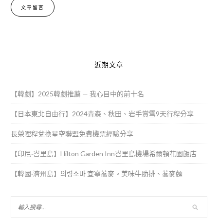
Alternative:
近期文章
【韓劇】2025韓劇推薦 — 我心目中的前十名
【日本東北自由行】2024青森、秋田、岩手賞雪9天行程分享
長榮哩程兌換星空聯盟免費機票經驗分享
【印尼·峇里島】Hilton Garden Inn峇里島機場希爾頓花園飯店
【韓國·濟州島】의령소바 宜寧蕎麥。美味牛肋排、蕎麥麵