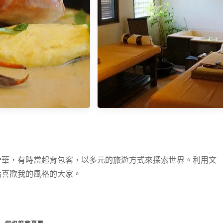
la酒店。高貴不貴的河谷美景
下午茶
巴里島。美食︱THE ST.
巴里島︱烏布平價按摩推薦
奢華，有時當起背包客，以多元的旅遊方式來探索世界。利用文
IS 聖瑞吉斯酒店奢華早餐
Pertenin SPA
給喜歡我的風格的大家。