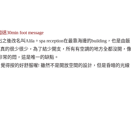
加送
30min foot message
叫Alila。spa reception在最靠海邊的building，也是由飯
客真的很少很少，為了結少開支，所有有空調的地方全都沒開，
公覺得非常非常的悶，這是唯一的缺點。
了，覺得按的好舒服喔! 雖然不是開放空間的設計，但是昏暗的光線