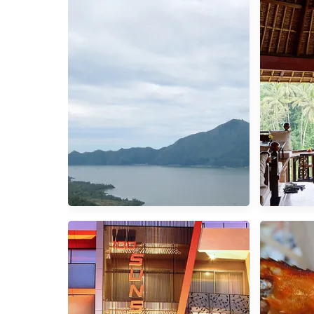
巴里島︱Courtyard萬怡酒店。服務
好＋C/P值高的Nusa Dua飯店推薦
【峇里島
店
[Bali] Day 3 金塔馬尼火山、德哥拉
【烏布下午