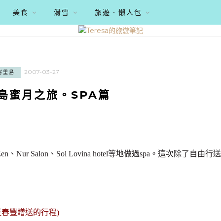
美食
滑雪
旅遊．懶人包
2007-03-27
峇里島
里島蜜月之旅。SPA篇
ur Salon、Sol Lovina hotel等地做過spa。這次除了自由行送
na) (長榮旺春豐贈送的行程)