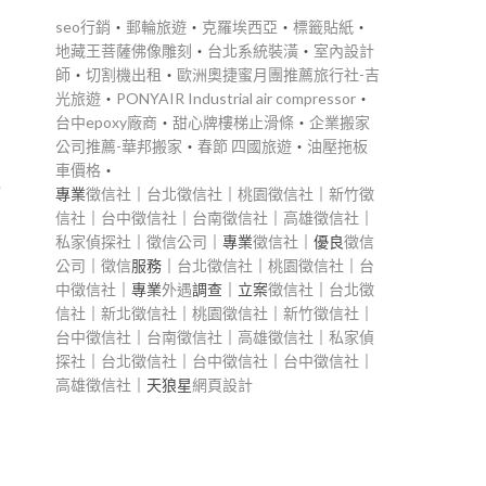
seo行銷
‧
郵輪旅遊
‧
克羅埃西亞
‧
標籤貼紙
‧
地藏王菩薩佛像雕刻
‧
台北系統裝潢
‧
室內設計
師
‧
切割機出租
‧
歐洲奧捷蜜月團推薦旅行社-吉
光旅遊
‧
PONYAIR Industrial air compressor
‧
台中epoxy廠商
‧
甜心牌樓梯止滑條
‧
企業搬家
公司推薦-華邦搬家
‧
春節 四國旅遊
‧
油壓拖板
車價格
‧
像
專業
徵信社
｜
台北徵信社
｜
桃園徵信社
｜
新竹徵
信社
｜
台中徵信社
｜
台南徵信社
｜
高雄徵信社
｜
私家偵探社
｜
徵信公司
｜專業
徵信社
｜優良
徵信
公司
｜
徵信
服務｜
台北徵信社
｜
桃園徵信社
｜
台
中徵信社
｜專業
外遇
調查｜立案
徵信社
｜
台北徵
信社
｜
新北徵信社
｜
桃園徵信社
｜
新竹徵信社
｜
台中徵信社
｜
台南徵信社
｜
高雄徵信社
｜
私家偵
探社
｜
台北徵信社
｜
台中徵信社
｜
台中徵信社
｜
高雄徵信社
｜天狼星
網頁設計