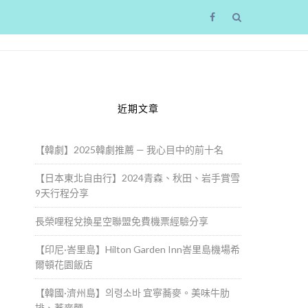
近期文章
【韓劇】2025韓劇推薦 — 我心目中的前十名
【日本東北自由行】2024青森、秋田、岩手賞雪
9天行程分享
長榮哩程兌換星空聯盟免費機票經驗分享
【印尼·峇里島】Hilton Garden Inn峇里島機場希
爾頓花園飯店
【韓國·濟州島】의령소바 宜寧蕎麥。美味牛肋
排、蕎麥麵