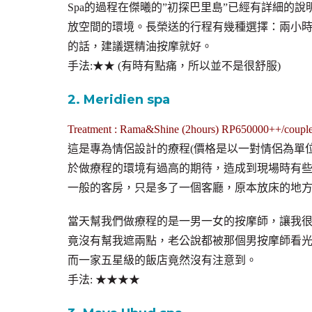
Spa的過程在傑曦的”初探巴里島”已經有詳細的
放空間的環境。長榮送的行程有幾種選擇：兩小時精油按
的話，建議選精油按摩就好。
手法:★★ (有時有點痛，所以並不是很舒服)
2. Meridien spa
Treatment : Rama&Shine (2hours) RP650000++/coupl
這是專為情侶設計的療程(價格是以一對情侶為單位
於做療程的環境有過高的期待，造成到現場時有些失落。 
一般的客房，只是多了一個客廳，原本放床的地
當天幫我們做療程的是一男一女的按摩師，讓我
竟沒有幫我遮兩點，老公說都被那個男按摩師看
而一家五星級的飯店竟然沒有注意到。
手法: ★★★★