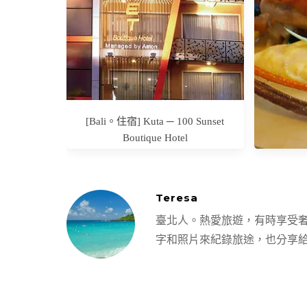
朗梯田
級Vil
[Bali。住宿] Kuta ─ 100 Sunset
Boutique Hotel
Teresa
2013
臺北人。熱愛旅遊，有時享受
REG
字和照片來紀錄旅途，也分享