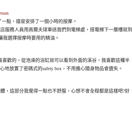
erson
高了一點，還是安排了一個小時的按摩。
飯店服務人員用高爾夫球車送我們到電梯處，搭電梯下一層樓就
員讓我選擇按摩時要用的精油。
是這幾家旅館中我最喜歡的，從泡澡的浴缸就可以看到外面的溪谷，我喜歡這種半
m貼心地放置了密碼式的safety box，不用擔心隨身物品會遺失。
身體，這部分我覺得一點也不舒服，心想不會全程都是這樣吧?好