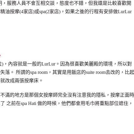
說明，服務人員不會互相交談，態度也不錯，但我還是比較喜歡開
摩(4家店)或spa(2家店)，如果之後的行程有安排做LurLur
e
)，內容就是一般的LurLur。因為很喜歡美麗殿的環境，所以對
所謂的spa room，其實是用飯店的suite room去改的，比
方就改成兩張按摩床。
很不滿的地方是那個女按摩師完全沒有注意我的隱私，按摩正面
光了
之前在spa Hati 做的時候，他們都會用毛巾將重點部位遮住，