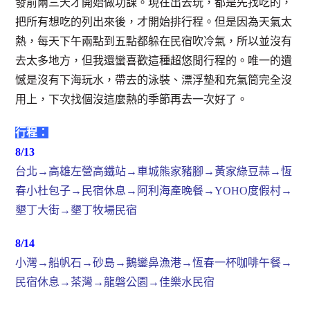
發前兩三天才開始做功課。現在出去玩，都是先找吃的，
把所有想吃的列出來後，才開始排行程。但是因為天氣太
熱，每天下午兩點到五點都躲在民宿吹冷氣，所以並沒有
去太多地方，但我還蠻喜歡這種超悠閒行程的。唯一的遺
憾是沒有下海玩水，帶去的泳裝、漂浮墊和充氣筒完全沒
用上，下次找個沒這麼熱的季節再去一次好了。
行程：
8/13
台北→高雄左營高鐵站→車城熊家豬腳→黃家綠豆蒜→恆
春小杜包子→民宿休息→阿利海產晚餐→YOHO度假村→
墾丁大街→墾丁牧場民宿
8/14
小灣→船帆石→砂島→鵝鑾鼻漁港→恆春一杯咖啡午餐→
民宿休息→茶灣→龍磐公園→佳樂水民宿