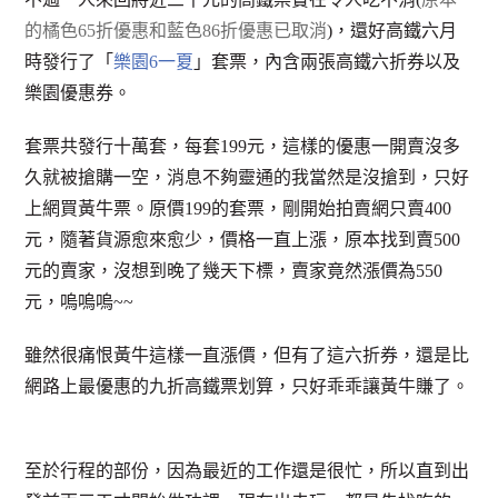
的橘色65折優惠和藍色86折優惠已取消
)，還好高鐵六月
時發行了「
樂園6一夏
」套票，內含兩張高鐵六折券以及
樂園優惠券。
套票共發行十萬套，每套199元，這樣的優惠一開賣沒多
久就被搶購一空，消息不夠靈通的我當然是沒搶到，只好
上網買黃牛票。原價199的套票，剛開始拍賣網只賣400
元，隨著貨源愈來愈少，價格一直上漲，原本找到賣500
元的賣家，沒想到晚了幾天下標，賣家竟然漲價為550
元，嗚嗚嗚~~
雖然很痛恨黃牛這樣一直漲價，但有了這六折券，還是比
網路上最優惠的九折高鐵票划算，只好乖乖讓黃牛賺了。
至於行程的部份，因為最近的工作還是很忙，所以直到出