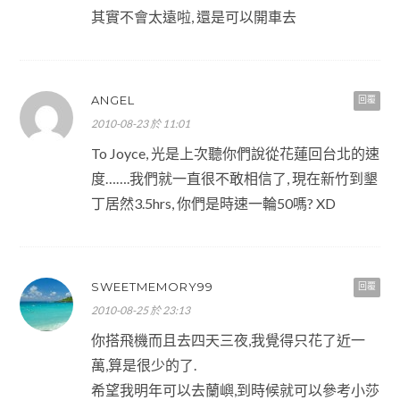
其實不會太遠啦, 還是可以開車去
ANGEL
回覆
2010-08-23 於 11:01
To Joyce, 光是上次聽你們說從花蓮回台北的速
度…….我們就一直很不敢相信了, 現在新竹到墾
丁居然3.5hrs, 你們是時速一輪50嗎? XD
SWEETMEMORY99
回覆
2010-08-25 於 23:13
你搭飛機而且去四天三夜,我覺得只花了近一
萬,算是很少的了.
希望我明年可以去蘭嶼,到時候就可以參考小莎