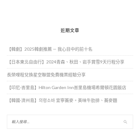
Alternative:
近期文章
【韓劇】2025韓劇推薦 — 我心目中的前十名
【日本東北自由行】2024青森、秋田、岩手賞雪9天行程分享
長榮哩程兌換星空聯盟免費機票經驗分享
【印尼·峇里島】Hilton Garden Inn峇里島機場希爾頓花園飯店
【韓國·濟州島】의령소바 宜寧蕎麥。美味牛肋排、蕎麥麵