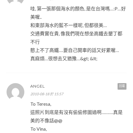
哇, 第一張那個海水的顏色, 是在台灣嗎…:P…好
美喔..
和東部海水的藍不一樣呢, 但都很美…
交通費實在貴, 像我們現在想坐高鐵去墾丁都
不行
憨上不了高鐵….要自己開車的話又好累喔…
真麻煩…很想去又猶豫…&gt; &lt;
ANGEL
回覆
2010-08-18 於 15:57
To Teresa,
這照片到底是有沒有偷偷修圖過啊……….真是
美的不像話@@
To Vina,