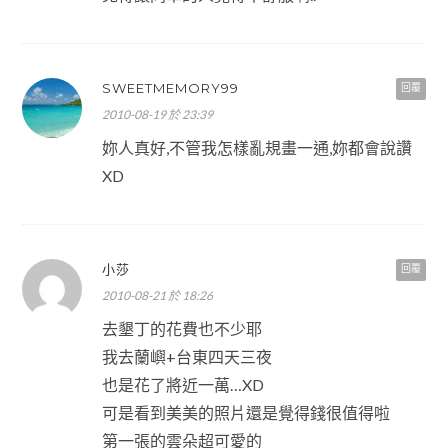
SWEETMEMORY99
回覆
2010-08-19 於 23:39
妳人真好,不管我怎樣亂規畫一通,妳都會說讚
XD
小莎
回覆
2010-08-21 於 18:26
去墾丁的花費也不少耶
我去蘭嶼+台東四天三夜
也是花了將近一萬…XD
可是看到美美的照片還是覺得錢很值得啦
第一張的雲朵超可愛的