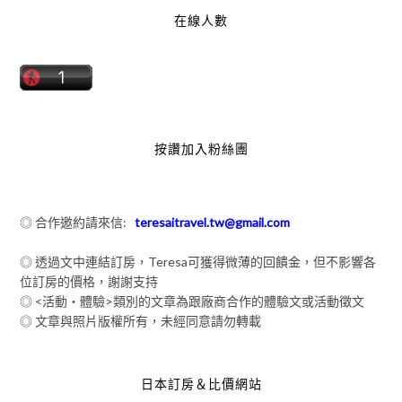
在線人數
按讚加入粉絲團
◎ 合作邀約請來信:
teresaitravel.tw@gmail.com
◎ 透過文中連結訂房，Teresa可獲得微薄的回饋金，但不影響各
位訂房的價格，謝謝支持
◎ <活動‧體驗>類別的文章為跟廠商合作的體驗文或活動徵文
◎ 文章與照片版權所有，未經同意請勿轉載
日本訂房＆比價網站