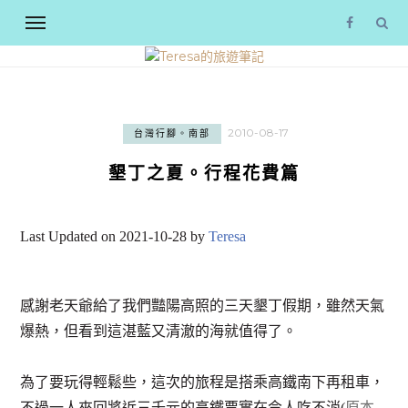
2010-08-17
台灣行腳。南部
墾丁之夏。行程花費篇
Last Updated on 2021-10-28 by
Teresa
感謝老天爺給了我們豔陽高照的三天墾丁假期，雖然天氣
爆熱，但看到這湛藍又清澈的海就值得了。
為了要玩得輕鬆些，這次的旅程是搭乘高鐵南下再租車，
不過一人來回將近三千元的高鐵票實在令人吃不消(
原本