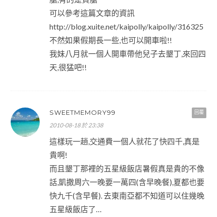
可以參考這篇文章的資訊
http://blog.xuite.net/kaipolly/kaipolly/316325
不然如果假期長一些,也可以開車啦!!
我妹八月就一個人開車帶他兒子去墾丁,來回四
天,很猛吧!!
SWEETMEMORY99
回覆
2010-08-18 於 23:38
這樣玩一趟,交通費一個人就花了快四千,真是
貴啊!
而且墾丁那裡的五星級飯店暑假真是貴的不像
話,凱撒周六一晚要一萬四(含早晚餐),夏都也要
快九千(含早餐). 去東南亞都不知道可以住幾晚
五星級飯店了…