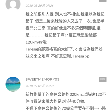
2010-08-29 於 07:26
我之前跟別人說, 別人也不相信, 我還以為我記
錯了, 但是….後來球隊的人又去了一次, 也是半
夜開北二高, 真的好像差不多這個時間呢, 還
是……………我記錯了啊?? 反正就是沿途都
120km/hr啦
Teresa的部落格寫的太好了, 才會成為我們姊
妹必來之地啊, 不好意思哦, Teresa :-p
SWEETMEMORY99
回覆
2010-09-01 於 22:50
新竹到墾丁的高速公路約320km, 以時速120不
停收費站來說大約是2小時40分鐘.
不過下高速公路後的70幾公里要在不到一小時