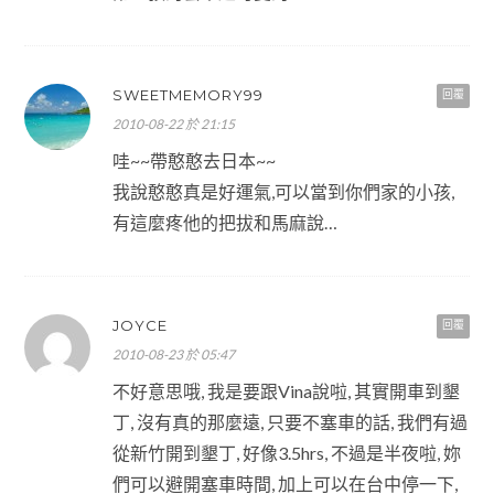
SWEETMEMORY99
回覆
2010-08-22 於 21:15
哇~~帶憨憨去日本~~
我說憨憨真是好運氣,可以當到你們家的小孩,
有這麼疼他的把拔和馬麻說…
JOYCE
回覆
2010-08-23 於 05:47
不好意思哦, 我是要跟Vina說啦, 其實開車到墾
丁, 沒有真的那麼遠, 只要不塞車的話, 我們有過
從新竹開到墾丁, 好像3.5hrs, 不過是半夜啦, 妳
們可以避開塞車時間, 加上可以在台中停一下,