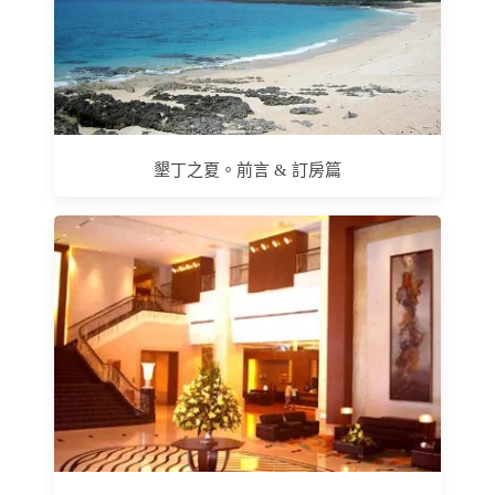
墾丁之夏。前言 & 訂房篇