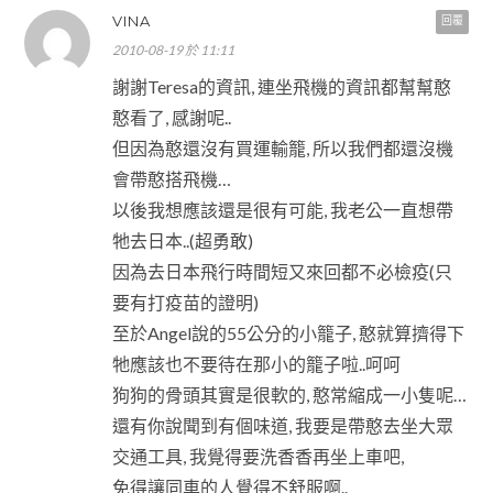
VINA
回覆
2010-08-19 於 11:11
謝謝Teresa的資訊, 連坐飛機的資訊都幫幫憨
憨看了, 感謝呢..
但因為憨還沒有買運輸籠, 所以我們都還沒機
會帶憨搭飛機…
以後我想應該還是很有可能, 我老公一直想帶
牠去日本..(超勇敢)
因為去日本飛行時間短又來回都不必檢疫(只
要有打疫苗的證明)
至於Angel說的55公分的小籠子, 憨就算擠得下
牠應該也不要待在那小的籠子啦..呵呵
狗狗的骨頭其實是很軟的, 憨常縮成一小隻呢…
還有你說聞到有個味道, 我要是帶憨去坐大眾
交通工具, 我覺得要洗香香再坐上車吧,
免得讓同車的人覺得不舒服啊..