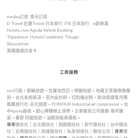
rurubu訂房
樂天訂房
D Travel
近畿Travel
日本旅行
JTB
日本旅行
e路東瀛
Hotels.com
Agoda
Airbnb
Booking
Tripadvisor
HotelsCombined
Trivago
Skyscanner
美國運通白金卡
工商服務
seo行銷
‧
郵輪旅遊
‧
克羅埃西亞
‧
標籤貼紙
‧
地藏王菩薩佛像雕
刻
‧
台北系統裝潢
‧
室內設計師
‧
切割機出租
‧
歐洲奧捷蜜月團
推薦旅行社-吉光旅遊
‧
PONYAIR Industrial air compressor
‧
台
中epoxy廠商
‧
甜心牌樓梯止滑條
‧
企業搬家公司推薦-華邦搬
家
‧
春節 四國旅遊
‧
油壓拖板車價格
‧
專業
徵信社
｜
台北徵信社
｜
桃園徵信社
｜
新竹徵信社
｜
台中徵信
社
｜
台南徵信社
｜
高雄徵信社
｜
私家偵探社
｜
徵信公司
｜專業
徵
信社
｜優良
徵信公司
｜
徵信
服務｜
台北徵信社
｜
桃園徵信社
｜
台