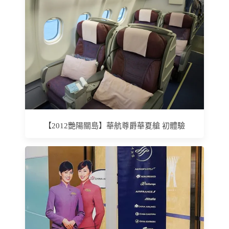
【2012艷陽關島】華航尊爵華夏艙 初體驗