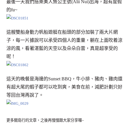
最後一天我們搭乘美人魚公主號(Alii Nui)出海，超有度假
的fu~
這艘雙船身動力帆船遊艇在船頭的部分加裝了兩大片網
子，每一片據說可以承受四個人的重量，躺在上面吹着涼
涼的風，看著湛藍的天空以及朵朵白雲，真是超享受的
呢！
這天的晚餐是海邊的Sunset BBQ，牛小排、豬肉、雞肉還
有超大尾的蝦子都可以吃到爽，美食在前，減肥計劃只好
等回台灣再說了。
更多關島行的文章，之後再慢慢跟大家分享囉~