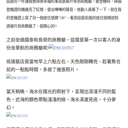
這趟另一件讓我覺得很幸福的事就是被升等到商務艙。要登機時，掃描
登機證的機器亮了紅燈，發出嗶嗶的聲音，地勤人員看了一下，就在我
的登機證上寫了另一個座位號碼”5B”，看到這麼前面的座位號碼就知
道被升到商務艙了，超開心的!!
之前坐過國泰和長榮的商務艙，這還是第一次以客人的身
份坐華航的商務艙呢!
抵達飯店是當地早上六點左右，天色剛剛轉亮，趁著集合
前的一點點時間，多按了幾張照片。
當天稍晚，海水在陽光的照射下，呈現出深淺不同的藍
色。近海的顏色帶點淺淺的綠，海水清澈見底，十分夢
幻。