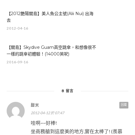
【2012艷陽關島】美人魚公主號(Alii Nui) 出海
去
2012-04-16
【關島】Skydive Guam高空跳傘，和想像很不
一樣的跳傘初體驗！(14000英呎)
2016-09-16
8 留言
甜米
回覆
2012-04-12 於 07:47
哇啊~~好棒!
坐商務艙到這麼美的地方,實在太棒了! (羨慕