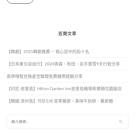
Alternative:
近期文章
【韓劇】2025韓劇推薦 — 我心目中的前十名
【日本東北自由行】2024青森、秋田、岩手賞雪9天行程分享
長榮哩程兌換星空聯盟免費機票經驗分享
【印尼·峇里島】Hilton Garden Inn峇里島機場希爾頓花園飯店
【韓國·濟州島】의령소바 宜寧蕎麥。美味牛肋排、蕎麥麵