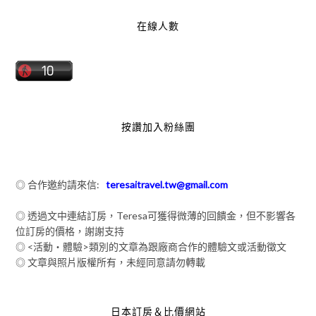
在線人數
按讚加入粉絲團
◎ 合作邀約請來信:
teresaitravel.tw@gmail.com
◎ 透過文中連結訂房，Teresa可獲得微薄的回饋金，但不影響各
位訂房的價格，謝謝支持
◎ <活動‧體驗>類別的文章為跟廠商合作的體驗文或活動徵文
◎ 文章與照片版權所有，未經同意請勿轉載
日本訂房＆比價網站