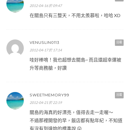
2012-04-16 於 09:47
在關島只有三整天，不用太羨慕啦，哈哈 XD
VENUSLIN0113
回覆
2012-04-17 於 17:14
哇好棒唷！我也超想去關島~ 而且還超幸運被
升等商務艙，好讚
SWEETMEMORY99
回覆
2012-04-21 於 22:19
關島的海真的好漂亮，值得去走一走喔～
不過那裡開發的早，飯店都有點年紀，不知道
有沒有到達妳的標準說 😛