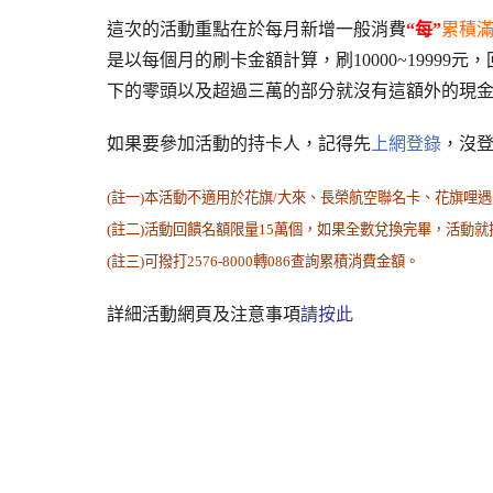
這次的活動重點在於每月新增一般消費
“每”
累積滿1
是以每個月的刷卡金額計算，刷10000~19999元，回
下的零頭以及超過三萬的部分就沒有這額外的現
如果要參加活動的持卡人，記得先
上網登錄
，沒
(註一)本活動不適用於花旗/大來、長榮航空聯名卡、花旗哩
(註二)活動回饋名額限量15萬個，如果全數兌換完畢，活動
(註三)可撥打2576-8000轉086查詢累積消費金額。
詳細活動網頁及注意事項
請按此