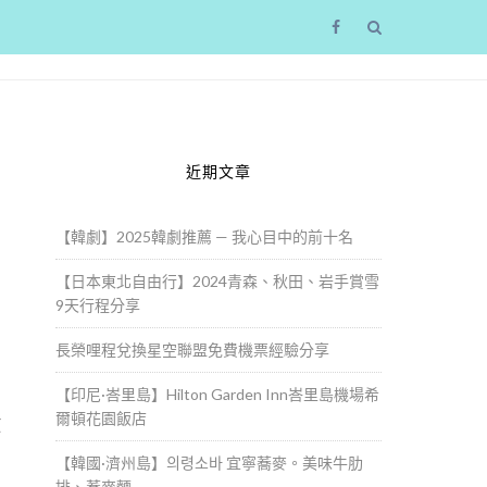
近期文章
【韓劇】2025韓劇推薦 — 我心目中的前十名
【日本東北自由行】2024青森、秋田、岩手賞雪
9天行程分享
長榮哩程兌換星空聯盟免費機票經驗分享
【印尼·峇里島】Hilton Garden Inn峇里島機場希
爾頓花園飯店
放
【韓國·濟州島】의령소바 宜寧蕎麥。美味牛肋
排、蕎麥麵