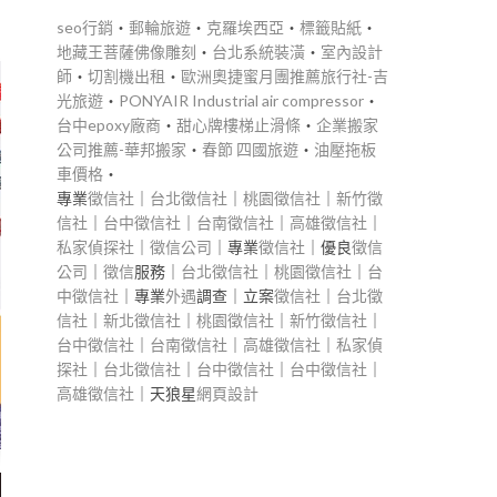
seo行銷
‧
郵輪旅遊
‧
克羅埃西亞
‧
標籤貼紙
‧
地藏王菩薩佛像雕刻
‧
台北系統裝潢
‧
室內設計
師
‧
切割機出租
‧
歐洲奧捷蜜月團推薦旅行社-吉
光旅遊
‧
PONYAIR Industrial air compressor
‧
台中epoxy廠商
‧
甜心牌樓梯止滑條
‧
企業搬家
公司推薦-華邦搬家
‧
春節 四國旅遊
‧
油壓拖板
車價格
‧
專業
徵信社
｜
台北徵信社
｜
桃園徵信社
｜
新竹徵
信社
｜
台中徵信社
｜
台南徵信社
｜
高雄徵信社
｜
私家偵探社
｜
徵信公司
｜專業
徵信社
｜優良
徵信
公司
｜
徵信
服務｜
台北徵信社
｜
桃園徵信社
｜
台
中徵信社
｜專業
外遇
調查｜立案
徵信社
｜
台北徵
信社
｜
新北徵信社
｜
桃園徵信社
｜
新竹徵信社
｜
台中徵信社
｜
台南徵信社
｜
高雄徵信社
｜
私家偵
探社
｜
台北徵信社
｜
台中徵信社
｜
台中徵信社
｜
高雄徵信社
｜天狼星
網頁設計