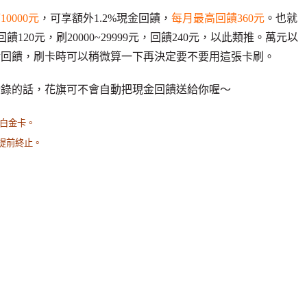
0000元
，可享額外1.2%現金回饋，
每月最高回饋360元
。也就
饋120元，刷20000~29999元，回饋240元，以此類推。萬元以
金回饋，刷卡時可以稍微算一下再決定要不要用這張卡刷。
登錄的話，花旗可不會自動把現金回饋送給你喔～
遇白金卡。
就提前終止。