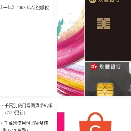
比一比》2008 綜所稅繳稅
】Eat起饗購趣，外送/行
《信用卡比一比》現金回饋，匯
影音平台/餐廳/藥局/旅遊通
豐、元大，精選11張現金回饋信用
路10%
卡推薦
，千萬別使用母國貨幣結
帳 (7/20更新)