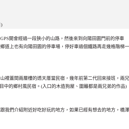
)
GPS開會經過一段狹小的山路，然後來到向陽田園門前的停車
9鄉道上也有向陽田園的停車場，停好車過個鐵路再走幾格階梯
在山裡蓋間兩層樓的透天厝當民宿，幾年前第二代回來接班，兩
目中的鄉村風民宿。(入口的木造狗屋、圍籬都是兩兄弟的作品)
先跟我們介紹附近好吃好玩的地方，如果已經有想去的地方，橋