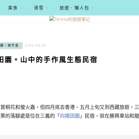
美食
滑雪
旅遊．懶人包
2014-06-23
行腳。桃竹苗
陽田園。山中的手作風生態民宿
栗賞桐花和螢火蟲，但四月底去香港、五月上旬又到西藏旅遊，
苗栗的落腳處是位在三義的「
向陽田園
」民宿，就在勝興車站和
。