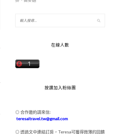
在線人數
一
兄
按讚加入粉絲團
◎ 合作邀約請來信:
澤
teresaitravel.tw@gmail.com
◎ 透過文中連結訂房，Teresa可獲得微薄的回饋