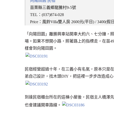
向陽田園 民宿
苗栗縣三義鄉龍騰村9-5號
TEL：(037)874-028
Price：風鈴Villa雙人房 2600元(平日) / 3400(假日
「向陽田園」離勝興車站開車大約六、七分鐘，照
場。如果不想開小路，照著路上的指標走，在苗4
樣會到向陽田園。
民宿經營超過十年，在三義小有名氣，原本只是
弟自己設計，找木頭DIY，把這裡一步步改造成心
到達民宿櫃台所在的這棟小屋後，民宿主人橋澤
也會建議開車路線。