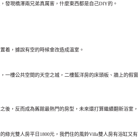
，發現橋澤兩兄弟真厲害，什麼東西都是自己DIY的。
空置着，據說有空的時候會改造成溫室。
中，一樓公共空間的天空之城，二樓藍洋房的床頭板、牆上的假
身之後，反而成為舊館最熱門的房型，未來還打算繼續翻新浴室
光雙人房平日1800元，我們住的風鈴Villa雙人房有浴缸又有