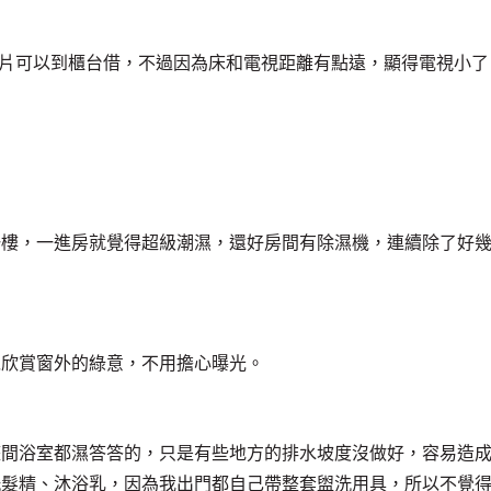
房間，想看片可以到櫃台借，不過因為床和電視距離有點遠，顯得電視小了
一樓，一進房就覺得超級潮濕，還好房間有除濕機，連續除了好
以欣賞窗外的綠意，不用擔心曝光。
整間浴室都濕答答的，只是有些地方的排水坡度沒做好，容易造
洗髮精、沐浴乳，因為我出門都自己帶整套盥洗用具，所以不覺