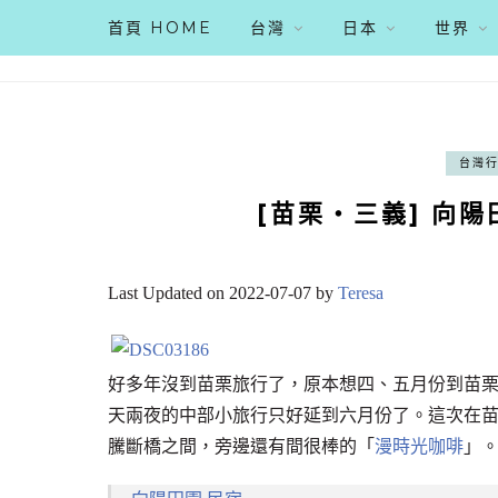
首頁 HOME
台灣
日本
世界
台灣
[苗栗‧三義] 向
Last Updated on 2022-07-07 by
Teresa
好多年沒到苗栗旅行了，原本想四、五月份到苗
天兩夜的中部小旅行只好延到六月份了。這次在
騰斷橋之間，旁邊還有間很棒的「
漫時光咖啡
」