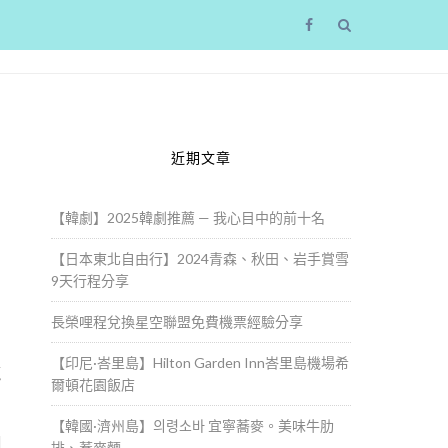
近期文章
【韓劇】2025韓劇推薦 — 我心目中的前十名
【日本東北自由行】2024青森、秋田、岩手賞雪
9天行程分享
長榮哩程兌換星空聯盟免費機票經驗分享
三
【印尼·峇里島】Hilton Garden Inn峇里島機場希
龍
爾頓花園飯店
【韓國·濟州島】의령소바 宜寧蕎麥。美味牛肋
排、蕎麥麵