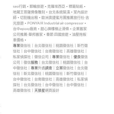
seo行銷
‧
郵輪旅遊
‧
克羅埃西亞
‧
標籤貼紙
‧
地藏王菩薩佛像雕刻
‧
台北系統裝潢
‧
室內設計
師
‧
切割機出租
‧
歐洲奧捷蜜月團推薦旅行社-吉
光旅遊
‧
PONYAIR Industrial air compressor
‧
台中epoxy廠商
‧
甜心牌樓梯止滑條
‧
企業搬家
公司推薦-華邦搬家
‧
春節 四國旅遊
‧
油壓拖板
車價格
‧
專業
徵信社
｜
台北徵信社
｜
桃園徵信社
｜
新竹徵
信社
｜
台中徵信社
｜
台南徵信社
｜
高雄徵信社
｜
幾
私家偵探社
｜
徵信公司
｜專業
徵信社
｜優良
徵信
公司
｜
徵信
服務｜
台北徵信社
｜
桃園徵信社
｜
台
中徵信社
｜專業
外遇
調查｜立案
徵信社
｜
台北徵
信社
｜
新北徵信社
｜
桃園徵信社
｜
新竹徵信社
｜
台中徵信社
｜
台南徵信社
｜
高雄徵信社
｜
私家偵
探社
｜
台北徵信社
｜
台中徵信社
｜
台中徵信社
｜
高雄徵信社
｜天狼星
網頁設計
成
得