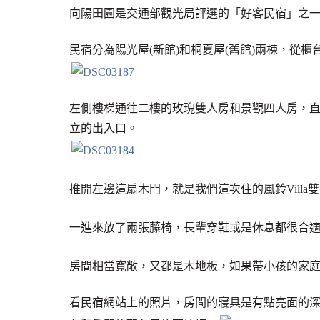
向陽田園是交通部觀光局評選的「好客民宿」之一
民宿分為陽光屋(新館)和桐夏屋(舊館)兩棟，從
左側樓梯通往二樓的玫瑰雙人房和景觀四人房，直走
立的出入口。
推開左邊這扇木門，就是我們這次住的風鈴Villa
一進來放了兩張藤椅，長輩穿鞋或是休息都很合
房間相當寬敞，又都是木地板，如果帶小孩的家
看民宿網站上的照片，房間的寢具是有點亮面的深色