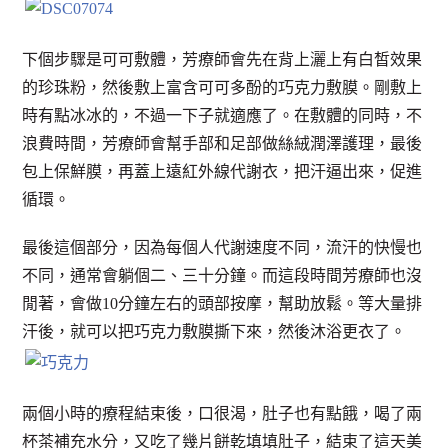
下個步驟是可可敷體，芳療師會先在背上灑上有白皙效果
的珍珠粉，然後敷上富含可可多酚的巧克力敷膜。剛敷上
時有點冰冰的，不過一下子就適應了。在敷體的同時，不
浪費時間，芳療師會幫手部和足部做絲絨潤澤護理，最後
包上保鮮膜，再蓋上遠紅外線代謝衣，把汗逼出來，促進
循環。
最後這個部分，因為每個人代謝速度不同，流汗的快慢也
不同，通常會躺個二、三十分鐘。而這段時間芳療師也沒
閒著，會做10分鐘左右的頭部按摩，幫助放鬆。等大量排
汗後，就可以把巧克力敷膜撕下來，然後沐浴更衣了。
兩個小時的療程結束後，口很渴，肚子也有點餓，喝了兩
杯茶補充水分，又吃了幾片餅乾填填肚子，結束了這天美