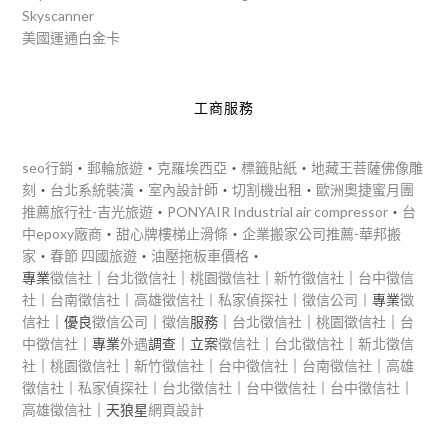
Skyscanner
美國運通白金卡
工商服務
seo行銷
‧
郵輪旅遊
‧
克羅埃西亞
‧
標籤貼紙
‧
地藏王菩薩佛像雕
刻
‧
台北系統裝潢
‧
室內設計師
‧
切割機出租
‧
歐洲奧捷蜜月團
推薦旅行社-吉光旅遊
‧
PONYAIR Industrial air compressor
‧
台
中epoxy廠商
‧
甜心牌樓梯止滑條
‧
企業搬家公司推薦-華邦搬
家
‧
春節 四國旅遊
‧
油壓拖板車價格
‧
專業
徵信社
｜
台北徵信社
｜
桃園徵信社
｜
新竹徵信社
｜
台中徵信
社
｜
台南徵信社
｜
高雄徵信社
｜
私家偵探社
｜
徵信公司
｜專業
徵
信社
｜優良
徵信公司
｜
徵信
服務｜
台北徵信社
｜
桃園徵信社
｜
台
中徵信社
｜專業
外遇
調查｜立案
徵信社
｜
台北徵信社
｜
新北徵信
社
｜
桃園徵信社
｜
新竹徵信社
｜
台中徵信社
｜
台南徵信社
｜
高雄
徵信社
｜
私家偵探社
｜
台北徵信社
｜
台中徵信社
｜
台中徵信社
｜
高雄徵信社
｜天狼星
網頁設計