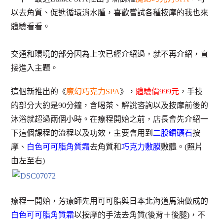
以去角質、促進循環消水腫，喜歡嘗試各種按摩的我也來
體驗看看。
交通和環境的部分因為上次已經介紹過，就不再介紹，直
接進入主題。
這個新推出的《
魔幻巧克力SPA
》，
體驗價999元
，手技
的部分大約是90分鐘，含喝茶、解說咨詢以及按摩前後的
沐浴就超過兩個小時。在療程開始之前，店長會先介紹一
下這個課程的流程以及功效，主要會用到
二股鐳礦石
按
摩、
白色可可脂角質霜
去角質和
巧克力敷膜
敷體。(照片
由左至右)
療程一開始，芳療師先用可可脂與日本北海道馬油做成的
白色可可脂角質霜
以按摩的手法去角質(後背＋後腿)，不