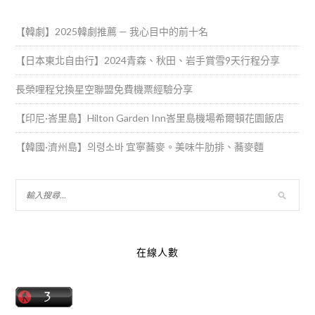
【韓劇】2025韓劇推薦 — 我心目中的前十名
【日本東北自由行】2024青森、秋田、岩手賞雪9天行程分享
長榮哩程兌換星空聯盟免費機票經驗分享
【印尼·峇里島】Hilton Garden Inn峇里島機場希爾頓花園飯店
【韓國·濟州島】의령소바 宜寧蕎麥。美味牛肋排、蕎麥麵
在線人數