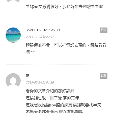
看妳po文感覺很好，我也好想去體驗看看喔
SWEETMEMORY99
回覆
2014-11-03 於 22:41
體驗價並不貴，可以打電話去預約，體驗看看
啊 ^^
陳
回覆
2015-02-24 於 01:26
看你的文章介紹的都好詳細
連價錢也很一目了覽 寫的真棒
連我想找推鑒spy館的網頁 價錢就要找半天
不過大多都台北市 實在有點距離