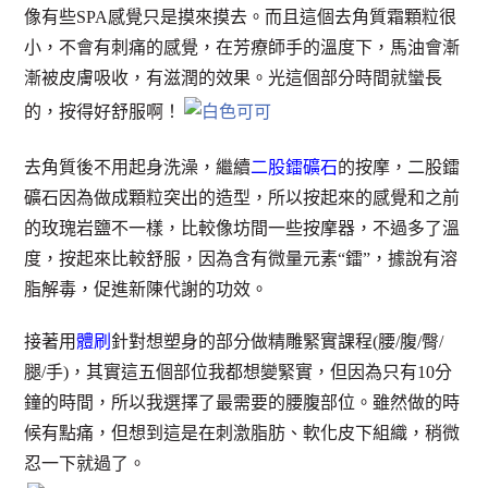
像有些SPA感覺只是摸來摸去。而且這個去角質霜顆粒很
小，不會有刺痛的感覺，在芳療師手的溫度下，馬油會漸
漸被皮膚吸收，有滋潤的效果。光這個部分時間就蠻長
的，按得好舒服啊！
去角質後不用起身洗澡，繼續
二股鐳礦石
的按摩，二股鐳
礦石因為做成顆粒突出的造型，所以按起來的感覺和之前
的玫瑰岩鹽不一樣，比較像坊間一些按摩器，不過多了溫
度，按起來比較舒服，因為含有微量元素“鐳”，據說有溶
脂解毒，促進新陳代謝的功效。
接著用
體刷
針對想塑身的部分做精雕緊實課程(腰/腹/臀/
腿/手)，其實這五個部位我都想變緊實，但因為只有10分
鐘的時間，所以我選擇了最需要的腰腹部位。雖然做的時
候有點痛，但想到這是在刺激脂肪、軟化皮下組織，稍微
忍一下就過了。