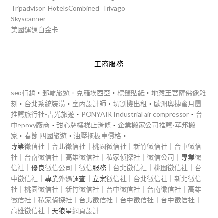
Tripadvisor
HotelsCombined
Trivago
Skyscanner
美國運通白金卡
工商服務
seo行銷
‧
郵輪旅遊
‧
克羅埃西亞
‧
標籤貼紙
‧
地藏王菩薩佛像雕
刻
‧
台北系統裝潢
‧
室內設計師
‧
切割機出租
‧
歐洲奧捷蜜月團
推薦旅行社-吉光旅遊
‧
PONYAIR Industrial air compressor
‧
台
中epoxy廠商
‧
甜心牌樓梯止滑條
‧
企業搬家公司推薦-華邦搬
家
‧
春節 四國旅遊
‧
油壓拖板車價格
‧
專業
徵信社
｜
台北徵信社
｜
桃園徵信社
｜
新竹徵信社
｜
台中徵信
社
｜
台南徵信社
｜
高雄徵信社
｜
私家偵探社
｜
徵信公司
｜專業
徵
信社
｜優良
徵信公司
｜
徵信
服務｜
台北徵信社
｜
桃園徵信社
｜
台
中徵信社
｜專業
外遇
調查｜立案
徵信社
｜
台北徵信社
｜
新北徵信
社
｜
桃園徵信社
｜
新竹徵信社
｜
台中徵信社
｜
台南徵信社
｜
高雄
徵信社
｜
私家偵探社
｜
台北徵信社
｜
台中徵信社
｜
台中徵信社
｜
高雄徵信社
｜天狼星
網頁設計