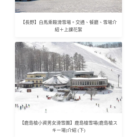
【長野】白馬乘鞍滑雪場。交通、餐廳、雪場介
紹＋上課花絮
【鹿島槍小資男女滑雪團】鹿島槍雪場(鹿島槍ス
キー場)介紹 (下)