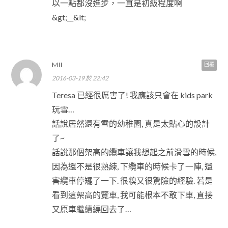
以一點都沒進步，一直是初級程度啊
&gt;__&lt;
MII
回覆
2016-03-19 於 22:42
Teresa 已經很厲害了! 我應該只會在 kids park
玩雪…
話說居然還有雪的幼稚園, 真是太貼心的設計
了~
話說那個架高的纜車讓我想起之前滑雪的時候,
因為還不是很熟練, 下纜車的時候卡了一陣, 還
害纜車停矲了一下. 很糗又很驚險的經驗. 若是
看到這架高的覽車, 我可能根本不敢下車, 直接
又原車繼續繞回去了…