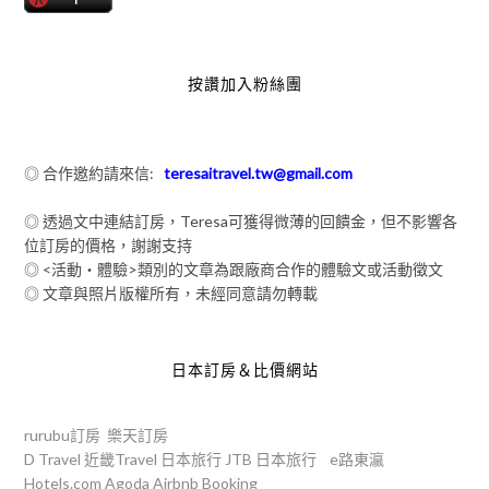
按讚加入粉絲團
◎ 合作邀約請來信:
teresaitravel.tw@gmail.com
◎ 透過文中連結訂房，Teresa可獲得微薄的回饋金，但不影響各
位訂房的價格，謝謝支持
◎ <活動‧體驗>類別的文章為跟廠商合作的體驗文或活動徵文
◎ 文章與照片版權所有，未經同意請勿轉載
日本訂房＆比價網站
rurubu訂房
樂天訂房
D Travel
近畿Travel
日本旅行
JTB
日本旅行
e路東瀛
Hotels.com
Agoda
Airbnb
Booking