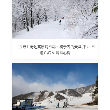
【長野】栂池高原滑雪場。初學者的天堂(下)—雪
道介紹 & 滑雪心得