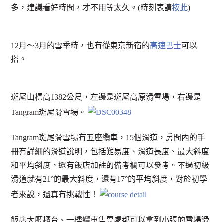
多，建議看好時間，才不用等太久。(時刻表請
按此
)
12月～3月的雪季時，也有從東京新宿的
高速巴士
可以
搭。
斑尾山標高1382公尺，左邊是斑尾高原滑雪場，右邊是
Tangram斑尾滑雪場。
Tangram斑尾滑雪場有五座纜車，15個滑道，房間內的手
冊有詳細的滑道說明，包括難易度、滑道長度、最大斜度
和平均斜度，還有飯店加註的備考欄可以參考。不過初級
滑道就有21°的最大斜度，還有17°的平均斜度，對於初學
者來說，還真有挑戰性！
飯店大廳櫃台、一樓纜車售票處都可以拿到小張的雪場滑