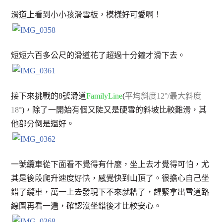
滑道上看到小小孩滑雪板，模樣好可愛啊！
短短六百多公尺的滑道花了超過十分鐘才滑下去。
接下來挑戰的8號滑道
FamilyLine
(
平均斜度12°/最大斜度
18°
)，除了一開始有個又陡又是硬雪的斜坡比較難滑，其
他部分倒是還好。
一號纜車從下面看不覺得有什麼，坐上去才覺得可怕，尤
其是後段爬升速度好快，感覺快到山頂了。很擔心自己坐
錯了纜車，萬一上去發現下不來就糟了，趕緊拿出雪道路
線圖再看一遍，確認沒坐錯後才比較安心。