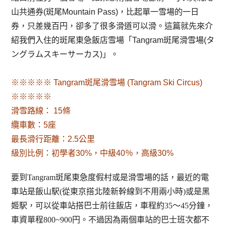
山共通券(斑尾Mountain Pass)，比起單一雪場的一日
券，只差幾百円，卻多了很多滑道可以滑。這篇就先來介
紹我們入住的斑尾東急飯店雪場「Tangram斑尾滑雪場(タ
ングラムスキーサーカス)」。
※※※※※ Tangram斑尾滑雪場 (Tangram Ski Circus)
※※※※※
滑雪路線： 15條
纜車數：5座
最長滑行距離：2.5公里
級別比例：初學者30%，中級40％，高級30%
要到Tangram斑尾東急度假村或是滑雪場的話，最近的電
車站是飯山駅(從東京搭北陸新幹線到不用兩小時)或是黑
姬駅，可以從車站搭巴士前往飯店，車程約35～45分鐘，
車資單程800~900円。不過因為兩個車站的巴士班次都不