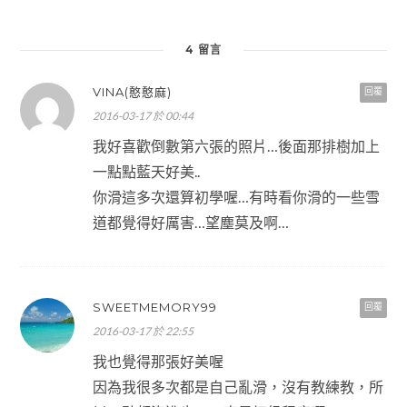
4 留言
VINA(憨憨麻)
回覆
2016-03-17 於 00:44
我好喜歡倒數第六張的照片…後面那排樹加上
一點點藍天好美..
你滑這多次還算初學喔…有時看你滑的一些雪
道都覺得好厲害…望塵莫及啊…
SWEETMEMORY99
回覆
2016-03-17 於 22:55
我也覺得那張好美喔
因為我很多次都是自己亂滑，沒有教練教，所