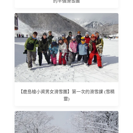
的平價滑雪團
【鹿島槍小資男女滑雪團】第一次的滑雪課 (雪精
靈)