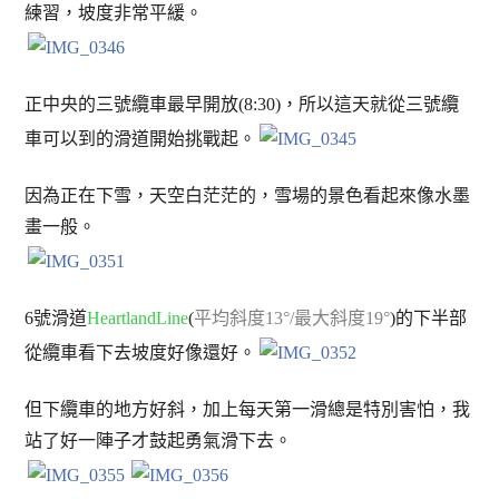
練習，坡度非常平緩。
正中央的三號纜車最早開放(8:30)，所以這天就從三號纜
車可以到的滑道開始挑戰起。
因為正在下雪，天空白茫茫的，雪場的景色看起來像水墨
畫一般。
6號滑道
HeartlandLine
(
平均斜度13°/最大斜度19°
)的下半部
從纜車看下去坡度好像還好。
但下纜車的地方好斜，加上每天第一滑總是特別害怕，我
站了好一陣子才鼓起勇氣滑下去。