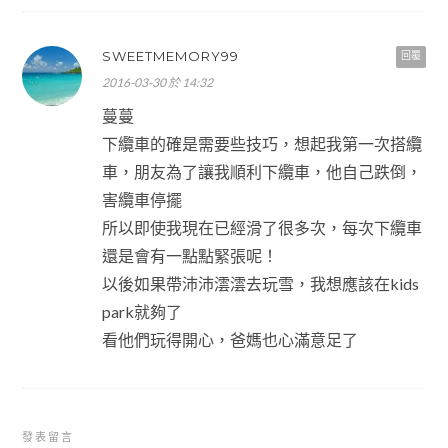
SWEETMEMORY99
回覆
2016-03-30 於 14:32
蔓蔓
下纜車的確是需要些技巧，想起我第一次搭纜
車，朋友為了讓我順利下纜車，他自己跌倒，
害纜車停擺
所以即使我現在已經滑了很多次，每次下纜車
還是會有一點點緊張呢！
以後如果帶沛沛澐澐去玩雪，我想應該在kids
park就夠了
看他們玩得開心，爸媽也心滿意足了
發表留言