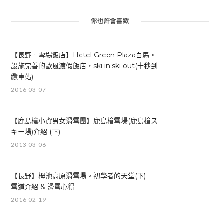
你也許會喜歡
【長野．雪場飯店】Hotel Green Plaza白馬。
設施完善的歐風渡假飯店，ski in ski out(十秒到
纜車站)
2016-03-07
【鹿島槍小資男女滑雪團】鹿島槍雪場(鹿島槍ス
キー場)介紹 (下)
2013-03-06
【長野】栂池高原滑雪場。初學者的天堂(下)—
雪道介紹 & 滑雪心得
2016-02-19