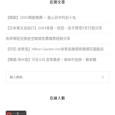
近期文章
【韓劇】2025韓劇推薦 — 我心目中的前十名
【日本東北自由行】2024青森、秋田、岩手賞雪9天行程分享
長榮哩程兌換星空聯盟免費機票經驗分享
【印尼·峇里島】Hilton Garden Inn峇里島機場希爾頓花園飯店
【韓國·濟州島】의령소바 宜寧蕎麥。美味牛肋排、蕎麥麵
在線人數