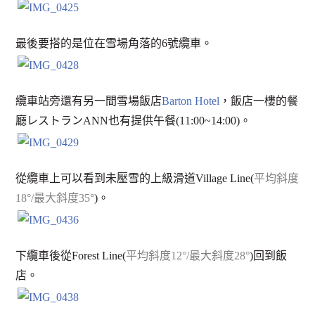
最後要搭的是位在雪場角落的6號纜車。
纜車站旁還有另一間雪場飯店
Barton Hotel
，飯店一樓的餐
廳レストランANN也有提供午餐(11:00~14:00)。
從纜車上可以看到未壓雪的上級滑道Village Line(
平均斜度
18°/最大斜度35°
)。
下纜車後從Forest Line(
平均斜度12°/最大斜度28°
)回到飯
店。