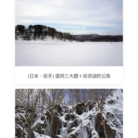
[日本．岩手] 盛岡三大麵＋岩洞湖釣公魚