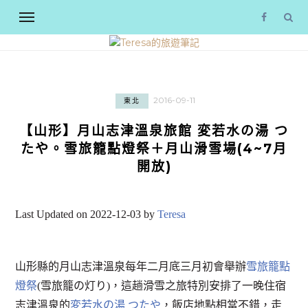
2016-09-11
東北
【山形】月山志津溫泉旅館 変若水の湯 つ
たや。雪旅籠點燈祭＋月山滑雪場(4~7月
開放)
Last Updated on 2022-12-03 by
Teresa
山形縣的月山志津溫泉每年二月底三月初會舉辦
雪旅籠點
燈祭
(雪旅籠の灯り)，這趟滑雪之旅特別安排了一晚住宿
志津溫泉的
変若水の湯 つたや
，飯店地點相當不錯，走