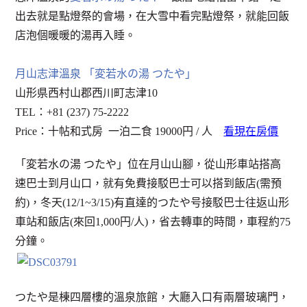
出去就是點燈祭的會場，在大雪中看完點燈祭，就能回飯
店泡個暖暖的湯再入睡。
月山志津溫泉 「変若水の湯 つたや」
山形県西村山郡西川町志津10
TEL：+81 (237) 75-2222
Price：十帖和式房 一泊二食 19000円 / 人
看現在房價
「変若水の湯 つたや」位在月山山腳，從山形車站搭高
速巴士到月山口，就有免費接駁巴士可以搭到飯店(需預
約)，冬天(12/1~3/15)有直達的つたや号接駁巴士往返山形
車站和飯店(來回1,000円/人)，省去轉車的時間，車程約75
分鐘。
つたや是棟四層樓的溫泉旅館，大廳入口有兩層玻璃門，