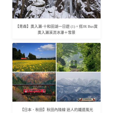
【青森】奧入瀨·十和田湖一日遊 (1)。搭JR Bus賞
奧入瀨溪流冰瀑＋雪景
【日本．秋田】秋田內陸線 迷人的鐵道風光