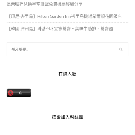
長榮哩程兌換星空聯盟免費機票經驗分享
【印尼·峇里島】Hilton Garden Inn峇里島機場希爾頓花園飯店
【韓國·濟州島】의령소바 宜寧蕎麥。美味牛肋排、蕎麥麵
在線人數
按讚加入粉絲團