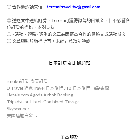
◎ 合作邀約請來信:
teresaitravel.tw@gmail.com
◎ 透過文中連結訂房，Teresa可獲得微薄的回饋金，但不影響各
位訂房的價格，謝謝支持
◎ <活動‧體驗>類別的文章為跟廠商合作的體驗文或活動徵文
◎ 文章與照片版權所有，未經同意請勿轉載
日本訂房＆比價網站
rurubu訂房
樂天訂房
D Travel
近畿Travel
日本旅行
JTB
日本旅行
e路東瀛
Hotels.com
Agoda
Airbnb
Booking
Tripadvisor
HotelsCombined
Trivago
Skyscanner
美國運通白金卡
工商服務