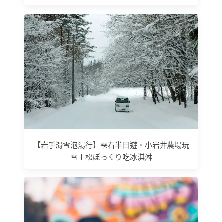
【岩手滑雪泡湯行】雫石半日遊。小岩井農場玩
雪＋松ぼっくり吃冰淇淋