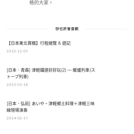
格的大家。
你也許會喜歡
【日本東北賞楓】行程總覽 & 遊記
2012-11-05
[日本．青森] 津輕鐵道好好玩(2) — 暖爐列車(ス
トーブ列車)
2015-01-18
[日本．弘前] あいや。津軽鄉土料理＋津軽三味
線現場演奏
2014-02-17