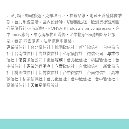
seo行銷
‧
郵輪旅遊
‧
克羅埃西亞
‧
標籤貼紙
‧
地藏王菩薩佛像雕
刻
‧
台北系統裝潢
‧
室內設計師
‧
切割機出租
‧
歐洲奧捷蜜月團
推薦旅行社-吉光旅遊
‧
PONYAIR Industrial air compressor
‧
台
中epoxy廠商
‧
甜心牌樓梯止滑條
‧
企業搬家公司推薦-華邦搬
家
‧
春節 四國旅遊
‧
油壓拖板車價格
‧
專業
徵信社
｜
台北徵信社
｜
桃園徵信社
｜
新竹徵信社
｜
台中徵信
社
｜
台南徵信社
｜
高雄徵信社
｜
私家偵探社
｜
徵信公司
｜專業
徵
信社
｜優良
徵信公司
｜
徵信
服務｜
台北徵信社
｜
桃園徵信社
｜
台
中徵信社
｜專業
外遇
調查｜立案
徵信社
｜
台北徵信社
｜
新北徵信
社
｜
桃園徵信社
｜
新竹徵信社
｜
台中徵信社
｜
台南徵信社
｜
高雄
徵信社
｜
私家偵探社
｜
台北徵信社
｜
台中徵信社
｜
台中徵信社
｜
高雄徵信社
｜天狼星
網頁設計