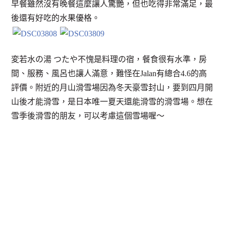
早餐雖然沒有晚餐這麼讓人驚艷，但也吃得非常滿足，最
後還有好吃的水果優格。
変若水の湯 つたや不愧是料理の宿，餐食很有水準，房
間、服務、風呂也讓人滿意，難怪在Jalan有總合4.6的高
評價。附近的月山滑雪場因為冬天豪雪封山，要到四月開
山後才能滑雪，是日本唯一夏天還能滑雪的滑雪場。想在
雪季後滑雪的朋友，可以考慮這個雪場喔～