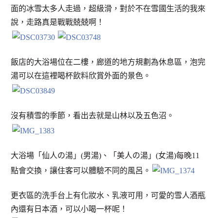
面的冰雪太多人走過，超級滑，對於不在雪國生活的我來
說，走路真是戰戰兢兢啊！
飯店的大浴場位在二樓，廊道的地方規劃為休息區，泡完
湯可以在這裡喝杯飲料欣賞外面的景色。
沒有積雪的季節，看出去就是山林以及五色沼。
大浴場「仙人の湯」(男湯)、「美人の湯」(女湯)每晚11
點會交換，讓住客可以體驗不同的風呂。
更衣區的洗手台上有化妝水、乳液可用，可愛的雪人酒瓶
內還有日本酒，可以小喝一杯呢！