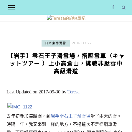
2016-09-22
日本東北滑雪
【岩手】雫石王子滑雪場，搭壓雪車（キャ
ットツアー ）上小高倉山，挑戰非壓雪中
高級滑道
Last Updated on 2017-09-30 by
Teresa
去年初參加媒體團，到
岩手雫石王子滑雪場
滑了兩天的雪。
時隔一年，我又來到一樣的地方，不過這次不是搭纜車滑