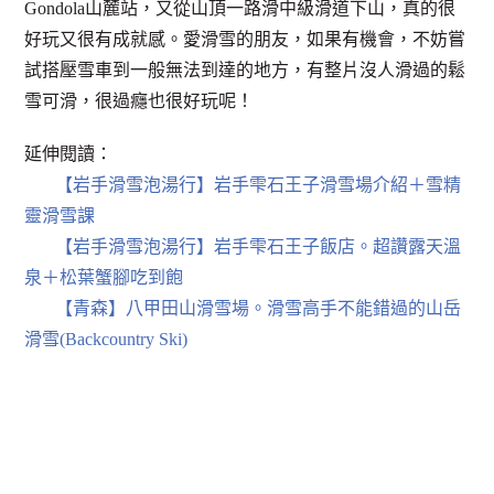
Gondola山麓站，又從山頂一路滑中級滑道下山，真的很
好玩又很有成就感。愛滑雪的朋友，如果有機會，不妨嘗
試搭壓雪車到一般無法到達的地方，有整片沒人滑過的鬆
雪可滑，很過癮也很好玩呢！
延伸閱讀：
【岩手滑雪泡湯行】岩手雫石王子滑雪場介紹＋雪精
靈滑雪課
【岩手滑雪泡湯行】岩手雫石王子飯店。超讚露天溫
泉＋松葉蟹腳吃到飽
【青森】八甲田山滑雪場。滑雪高手不能錯過的山岳
滑雪(Backcountry Ski)