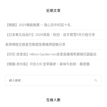
近期文章
【韓劇】2025韓劇推薦 — 我心目中的前十名
【日本東北自由行】2024青森、秋田、岩手賞雪9天行程分享
長榮哩程兌換星空聯盟免費機票經驗分享
【印尼·峇里島】Hilton Garden Inn峇里島機場希爾頓花園飯店
【韓國·濟州島】의령소바 宜寧蕎麥。美味牛肋排、蕎麥麵
在線人數