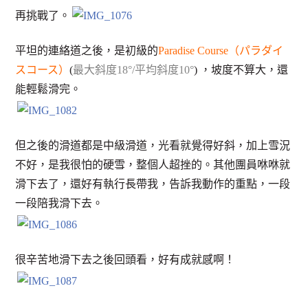
再挑戰了。
平坦的連絡道之後，是初級的
Paradise Course（パラダイ
スコース）
(
最大斜度18°/平均斜度10°
) ，坡度不算大，還
能輕鬆滑完。
但之後的滑道都是中級滑道，光看就覺得好斜，加上雪況
不好，是我很怕的硬雪，整個人超挫的。其他團員咻咻就
滑下去了，還好有執行長帶我，告訴我動作的重點，一段
一段陪我滑下去。
很辛苦地滑下去之後回頭看，好有成就感啊！