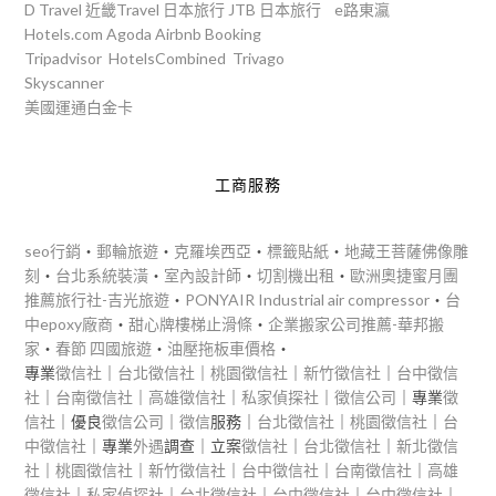
D Travel
近畿Travel
日本旅行
JTB
日本旅行
e路東瀛
Hotels.com
Agoda
Airbnb
Booking
Tripadvisor
HotelsCombined
Trivago
Skyscanner
美國運通白金卡
工商服務
seo行銷
‧
郵輪旅遊
‧
克羅埃西亞
‧
標籤貼紙
‧
地藏王菩薩佛像雕
刻
‧
台北系統裝潢
‧
室內設計師
‧
切割機出租
‧
歐洲奧捷蜜月團
推薦旅行社-吉光旅遊
‧
PONYAIR Industrial air compressor
‧
台
中epoxy廠商
‧
甜心牌樓梯止滑條
‧
企業搬家公司推薦-華邦搬
家
‧
春節 四國旅遊
‧
油壓拖板車價格
‧
專業
徵信社
｜
台北徵信社
｜
桃園徵信社
｜
新竹徵信社
｜
台中徵信
社
｜
台南徵信社
｜
高雄徵信社
｜
私家偵探社
｜
徵信公司
｜專業
徵
信社
｜優良
徵信公司
｜
徵信
服務｜
台北徵信社
｜
桃園徵信社
｜
台
中徵信社
｜專業
外遇
調查｜立案
徵信社
｜
台北徵信社
｜
新北徵信
社
｜
桃園徵信社
｜
新竹徵信社
｜
台中徵信社
｜
台南徵信社
｜
高雄
徵信社
｜
私家偵探社
｜
台北徵信社
｜
台中徵信社
｜
台中徵信社
｜