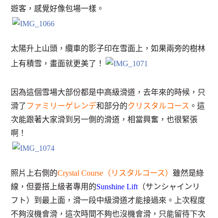
遊客，感覺好像包場一樣。
太陽升上山頭，纜車的影子印在雪面上，如果兩旁的樹林
上有積雪，畫面就更美了！
因為這個雪場大部份都是中高級滑道，去年來的時候，只
滑了
ファミリーゲレンデ
和部分的
クリスタルコース
。這
次能跟著大家滑到另一側的滑道，相當興奮，也很緊張
啊！
照片上右側的
Crystal Course（リスタルコース）
雖然是綠
線，但要搭上級者專用的
Sunshine Lift
（サンシャインリ
フト）到最上面，滑一段中級滑道才能接過來。上次程度
不夠沒機會滑，這次時間不夠也沒機會滑，只能留待下次