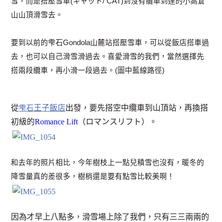
雪，而是搭壓雪車(キャット/ CAT)到沒有纜車到達的小高倉
山山頂滑雪去。
要到以前的雫石Gondola山麓站搭壓雪車，可以從飯店搭車過
去，也可以自己滑雪滑過去。喜愛滑雪的我們，當然選擇先
搭兩段纜車，再小滑一段過去。(圖中藍線路徑)
從
王子飯店
出發，要先搭空中纜車到山頂站，再換搭
雫石
初級的
Romance Lift
（ロマンスリフト）。
和去年的照片相比，今年樹枝上一點兒積雪也沒有，暖冬的
降雪量真的差很多，樹梢還是要有點雪比較美啊！
因為才早上八點多，滑雪場上除了我們，只有三三兩兩的