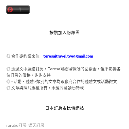
按讚加入粉絲團
◎ 合作邀約請來信:
teresaitravel.tw@gmail.com
◎ 透過文中連結訂房，Teresa可獲得微薄的回饋金，但不影響各
位訂房的價格，謝謝支持
◎ <活動‧體驗>類別的文章為跟廠商合作的體驗文或活動徵文
◎ 文章與照片版權所有，未經同意請勿轉載
日本訂房＆比價網站
rurubu訂房
樂天訂房