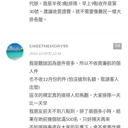
代辦。我是半夜3點排隊，早上9點收件是第
30號。建議收簽證費，就不需要像難民一樣大
排長龍。
SWEETMEMORY99
回覆
2016-12-09 於 12:34
我是聽說因為退件很多，所以不收買廉航的個
人件
也不收12月份的件 (怕沒搶到名額，耽誤客人
出發)
這次的規定真的搞得人仰馬翻，大家排隊一天
比一天早
我朋友前天不到八點到，排了兩個多小時，結
果在她前幾個就滿500名，只好隔天再來
不知道辦事處在大家的反應下，會不會更改規