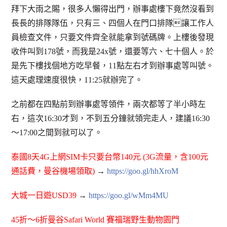
拜下大雨之賜，很多人懶得出門，辦事處樓下竟然沒看到
長長的排隊隊伍，只有三、四個人在門口排隊讓工作人
員檢查文件，只要文件齊全就能拿到號碼牌。上樓後發現
收件叫到178號，而我是24x號，還要等六、七十個人。於
是先下樓找個地方吃早餐，11點左右才到辦事處等叫號。
這天處理速度很快，11:25就辦完了。
之前都在四點前到辦事處等領件，兩次都等了半小時左
右，這次16:30才到，不到五分鐘就領完走人，建議16:30
～17:00之間到就可以了。
泰國8天4G上網SIM卡只要台幣140元 (3G流量，含100元
通話費，曼谷機場領取)
→
https://goo.gl/hhXroM
大城一日遊USD39
→
https://goo.gl/wMm4MU
45折～6折曼谷Safari World 賽福瑞野生動物園門