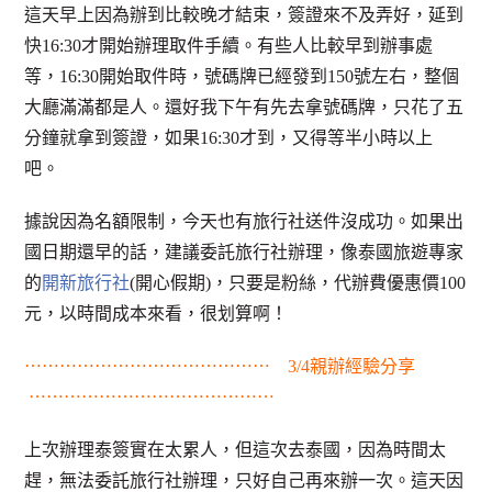
這天早上因為辦到比較晚才結束，簽證來不及弄好，延到
快16:30才開始辦理取件手續。有些人比較早到辦事處
等，16:30開始取件時，號碼牌已經發到150號左右，整個
大廳滿滿都是人。還好我下午有先去拿號碼牌，只花了五
分鐘就拿到簽證，如果16:30才到，又得等半小時以上
吧。
據說因為名額限制，今天也有旅行社送件沒成功。如果出
國日期還早的話，建議委託旅行社辦理，像泰國旅遊專家
的
開新旅行社
(開心假期)，只要是粉絲，代辦費優惠價100
元，以時間成本來看，很划算啊！
⋯⋯⋯⋯⋯⋯⋯⋯⋯⋯⋯⋯⋯⋯ 3/4親辦經驗分享
⋯⋯⋯⋯⋯⋯⋯⋯⋯⋯⋯⋯⋯⋯
上次辦理泰簽實在太累人，但這次去泰國，因為時間太
趕，無法委託旅行社辦理，只好自己再來辦一次。這天因