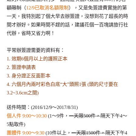
額限制
（
12/9已取消名額限制
），又是免簽證費實施的第
一天，我特別起了個大早去辦簽證，沒想到花了超長的時
間才辦好。如果時間不趕的話，建議花個一百塊請旅行社
代辦，省時又省力啊！
平常辦簽證需要的資料有：
1. 效期6個月以上的護照正本
2. 簽證申請表
3. 身分證正反面影本
4. 六個月內兩吋彩色白底“大”頭照1張 (頭的尺寸要在
3.2~3.6cm之間)
送件時間：(2016/12/9～2017/8/31)
個人件 9:00～10:30
(1～9件，
一天限500件，
隔天下午4～
5點取件)
團體件 9:00～9:30
(10件以上，
一天限1500件，
隔天下午4