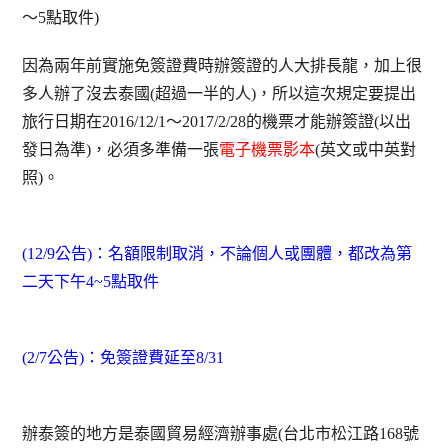
～5點取件)
因為兩年前實施免簽證費時辦簽證的人大排長龍，加上很
多人辦了沒去泰國(超過一半的人)，所以這次規定要提出
旅行日期在2016/12/1～2017/2/28的機票才能辦簽證(以出
發日為準)，必須多準備一張
電子機票影本
(英文或中英對
照)。
(12/9公告)：名額限制取消，不論個人或團體，都改為第
二天下午4~5點取件
(2/7公告)：免簽證費延至8/31
辦泰簽的地方是泰國貿易經濟辦事處(台北市松江路168號