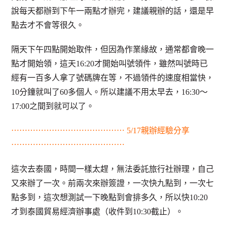
說每天都辦到下午一兩點才辦完，建議親辦的話，還是早
點去才不會等很久。
隔天下午四點開始取件，但因為作業緣故，通常都會晚一
點才開始領，這天16:20才開始叫號領件，雖然叫號時已
經有一百多人拿了號碼牌在等，不過領件的速度相當快，
10分鐘就叫了60多個人。所以建議不用太早去，16:30～
17:00之間到就可以了。
⋯⋯⋯⋯⋯⋯⋯⋯⋯⋯⋯⋯⋯⋯ 5/17親辦經驗分享
⋯⋯⋯⋯⋯⋯⋯⋯⋯⋯⋯⋯⋯⋯
這次去泰國，時間一樣太趕，無法委託旅行社辦理，自己
又來辦了一次。前兩次來辦簽證，一次快九點到，一次七
點多到，這次想測試一下晚點到會排多久，所以快10:20
才到泰國貿易經濟辦事處（收件到10:30截止）。