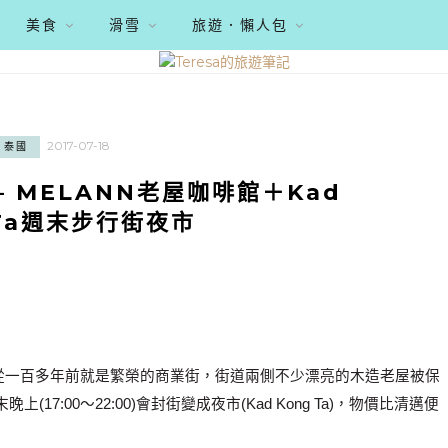
美食
滑雪
旅遊．懶人包
2017-07-18
泰國
 MELANN老屋咖啡館＋Kad
 Ta週末步行街夜市
ao Road從一百多年前就是繁榮的商業街，街道兩側不少漂亮的木造老屋被保
:00～22:00)會封街變成夜市(Kad Kong Ta)，物價比清邁便