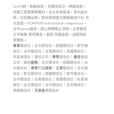
seo行銷
‧
郵輪旅遊
‧
克羅埃西亞
‧
標籤貼紙
‧
地藏王菩薩佛像雕刻
‧
台北系統裝潢
‧
室內設計
大
師
‧
切割機出租
‧
歐洲奧捷蜜月團推薦旅行社-吉
光旅遊
‧
PONYAIR Industrial air compressor
‧
台中epoxy廠商
‧
甜心牌樓梯止滑條
‧
企業搬家
公司推薦-華邦搬家
‧
春節 四國旅遊
‧
油壓拖板
車價格
‧
專業
徵信社
｜
台北徵信社
｜
桃園徵信社
｜
新竹徵
信社
｜
台中徵信社
｜
台南徵信社
｜
高雄徵信社
｜
私家偵探社
｜
徵信公司
｜專業
徵信社
｜優良
徵信
公司
｜
徵信
服務｜
台北徵信社
｜
桃園徵信社
｜
台
中徵信社
｜專業
外遇
調查｜立案
徵信社
｜
台北徵
信社
｜
新北徵信社
｜
桃園徵信社
｜
新竹徵信社
｜
台中徵信社
｜
台南徵信社
｜
高雄徵信社
｜
私家偵
探社
｜
台北徵信社
｜
台中徵信社
｜
台中徵信社
｜
高雄徵信社
｜天狼星
網頁設計