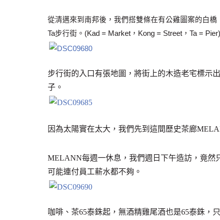
從清邁來到南邦後，我們搭雙條在有公雞圖案的白橋（Rassa
Ta步行街。(Kad = Market，Kong = Street，Ta = Pier
步行街的入口有張地圖，將街上的木造老宅標示
子。
因為太陽實在太大，我們先到這間歷史茶廊MEL
MELANN每週一休息，我們週日下午造訪，竟
可能連付員工薪水都不夠。
咖啡、茶65泰銖起，無酒精雞尾酒也是65泰銖，