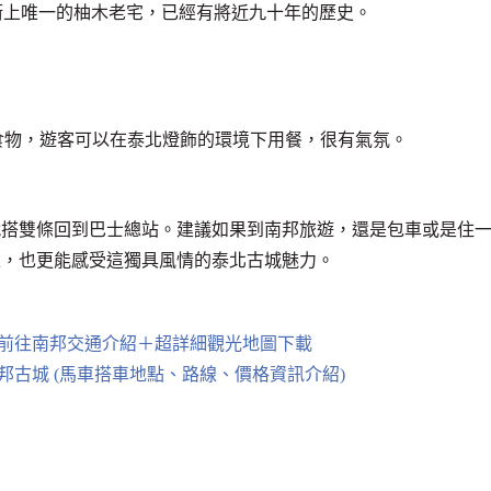
，也是步行街上唯一的柚木老宅，已經有將近九十年的歷史。
起當地食物，遊客可以在泰北燈飾的環境下用餐，很有氣氛。
就搭雙條回到巴士總站。建議如果到南邦旅遊，還是包車或是住
走，也更能感受這獨具風情的泰北古城魅力。
前往南邦交通介紹＋超詳細觀光地圖下載
古城 (馬車搭車地點、路線、價格資訊介紹)