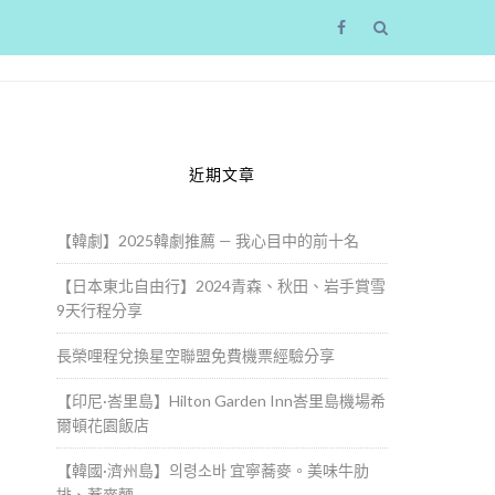
近期文章
【韓劇】2025韓劇推薦 — 我心目中的前十名
【日本東北自由行】2024青森、秋田、岩手賞雪
9天行程分享
長榮哩程兌換星空聯盟免費機票經驗分享
【印尼·峇里島】Hilton Garden Inn峇里島機場希
爾頓花園飯店
【韓國·濟州島】의령소바 宜寧蕎麥。美味牛肋
排、蕎麥麵