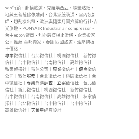
seo行銷
‧
郵輪旅遊
‧
克羅埃西亞
‧
標籤貼紙
‧
地藏王菩薩佛像雕刻
‧
台北系統裝潢
‧
室內設計
師
‧
切割機出租
‧
歐洲奧捷蜜月團推薦旅行社-吉
光旅遊
‧
PONYAIR Industrial air compressor
‧
台中epoxy廠商
‧
甜心牌樓梯止滑條
‧
企業搬家
公司推薦-華邦搬家
‧
春節 四國旅遊
‧
油壓拖板
車價格
‧
專業
徵信社
｜
台北徵信社
｜
桃園徵信社
｜
新竹徵
信社
｜
台中徵信社
｜
台南徵信社
｜
高雄徵信社
｜
私家偵探社
｜
徵信公司
｜專業
徵信社
｜優良
徵信
公司
｜
徵信
服務｜
台北徵信社
｜
桃園徵信社
｜
台
中徵信社
｜專業
外遇
調查｜立案
徵信社
｜
台北徵
信社
｜
新北徵信社
｜
桃園徵信社
｜
新竹徵信社
｜
台中徵信社
｜
台南徵信社
｜
高雄徵信社
｜
私家偵
探社
｜
台北徵信社
｜
台中徵信社
｜
台中徵信社
｜
高雄徵信社
｜天狼星
網頁設計