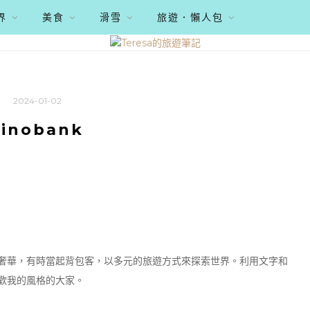
界
美食
滑雪
旅遊．懶人包
2024-01-02
sinobank
奢華，有時當起背包客，以多元的旅遊方式來探索世界。利用文字和
歡我的風格的大家。