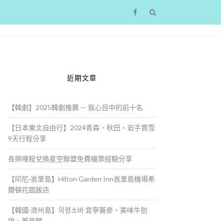
近期文章
【韓劇】2025韓劇推薦 — 我心目中的前十名
【日本東北自由行】2024青森、秋田、岩手賞雪
9天行程分享
長榮哩程兌換星空聯盟免費機票經驗分享
【印尼·峇里島】Hilton Garden Inn峇里島機場希
爾頓花園飯店
【韓國·濟州島】의령소바 宜寧蕎麥。美味牛肋
排、蕎麥麵