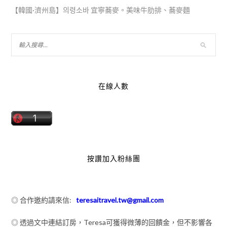
【韓國·濟州島】의령소바 宜寧蕎麥。美味牛肋排、蕎麥麵
在線人數
按讚加入粉絲團
◎ 合作邀約請來信:
teresaitravel.tw@gmail.com
◎ 透過文中連結訂房，Teresa可獲得微薄的回饋金，但不影響各