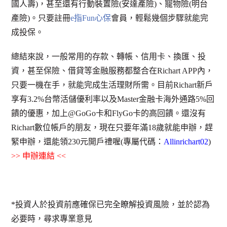
國人壽)，甚至還有行動裝置險(安達產險)、寵物險(明台
產險)。只要註冊
e指Fun心保
會員，輕鬆幾個步驟就能完
成投保。
總結來說，一般常用的存款、轉帳、信用卡、換匯、投
資，甚至保險、借貸等金融服務都整合在Richart APP內，
只要一機在手，就能完成生活理財所需。目前Richart新戶
享有3.2%台幣活儲優利率以及Master金融卡海外通路5%回
饋的優惠，加上@GoGo卡和FlyGo卡的高回饋。還沒有
Richart數位帳戶的朋友，現在只要年滿18歲就能申辦，趕
緊申辦，還能領230元開戶禮喔(
專屬代碼：
Allinrichart02
)
>>
申辦連結
<<
*投資人於投資前應確保已完全瞭解投資風險，並於認為
必要時，尋求專業意見