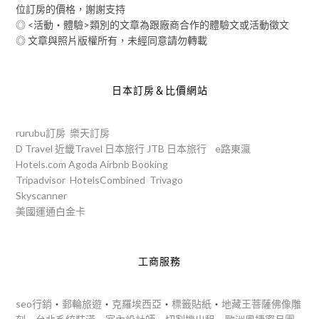
位訂房的價格，謝謝支持
◎ <活動‧體驗>類別的文章為跟廠商合作的體驗文或活動徵文
◎ 文章與照片版權所有，未經同意請勿轉載
日本訂房＆比價網站
rurubu訂房
樂天訂房
D Travel
近畿Travel
日本旅行
JTB
日本旅行
e路東瀛
Hotels.com
Agoda
Airbnb
Booking
Tripadvisor
HotelsCombined
Trivago
Skyscanner
美國運通白金卡
工商服務
seo行銷
‧
郵輪旅遊
‧
克羅埃西亞
‧
標籤貼紙
‧
地藏王菩薩佛像雕