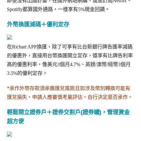
即使沒有出國計畫，在國外網站網購、或是訂閱Netflix、
Spotifly都算國外通路，一樣享有5%現金回饋。
外幣換匯減碼＋優利定存
在Richart APP換匯，除了可享有比台新銀行牌告匯率減碼
的優惠外，直接用台幣換匯開立定存，還享有比牌告利率
高的優惠利率，像美元3個月4.7%、英鎊/澳幣/紐幣3個月
3.5%的優利定存。
*承作外幣存款須承擔匯兌風險且如涉及幣別轉換可能有
匯兌損失，申請人應審慎考量評估，自行決定是否承作。
輕鬆開立證券戶＋證券交割戶(證券罐)，管理資金
超方便