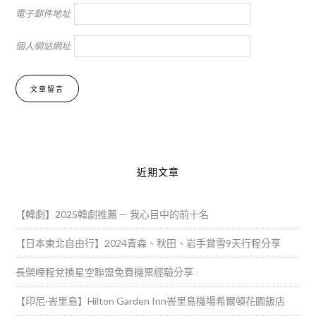
電子郵件地址
個人網站網址
Alternative:
近期文章
【韓劇】2025韓劇推薦 — 我心目中的前十名
【日本東北自由行】2024青森、秋田、岩手賞雪9天行程分享
長榮哩程兌換星空聯盟免費機票經驗分享
【印尼·峇里島】Hilton Garden Inn峇里島機場希爾頓花園飯店