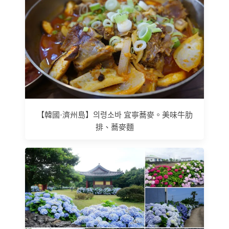
【韓國·濟州島】의령소바 宜寧蕎麥。美味牛肋
排、蕎麥麵