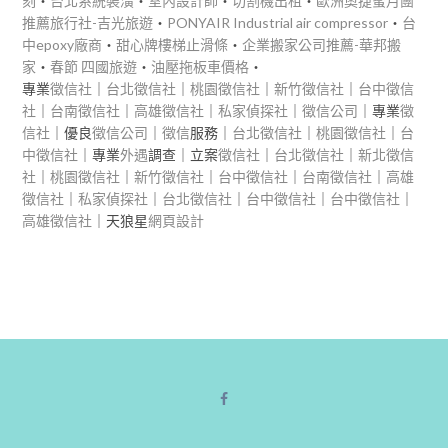
刻
‧
台北系統裝潢
‧
室內設計師
‧
切割機出租
‧
歐洲奧捷蜜月團
推薦旅行社-吉光旅遊
‧
PONYAIR Industrial air compressor
‧
台
中epoxy廠商
‧
甜心牌樓梯止滑條
‧
企業搬家公司推薦-華邦搬
家
‧
春節 四國旅遊
‧
油壓拖板車價格
‧
專業
徵信社
｜
台北徵信社
｜
桃園徵信社
｜
新竹徵信社
｜
台中徵信
社
｜
台南徵信社
｜
高雄徵信社
｜
私家偵探社
｜
徵信公司
｜專業
徵
信社
｜優良
徵信公司
｜
徵信
服務｜
台北徵信社
｜
桃園徵信社
｜
台
中徵信社
｜專業
外遇
調查｜立案
徵信社
｜
台北徵信社
｜
新北徵信
社
｜
桃園徵信社
｜
新竹徵信社
｜
台中徵信社
｜
台南徵信社
｜
高雄
徵信社
｜
私家偵探社
｜
台北徵信社
｜
台中徵信社
｜
台中徵信社
｜
高雄徵信社
｜天狼星
網頁設計