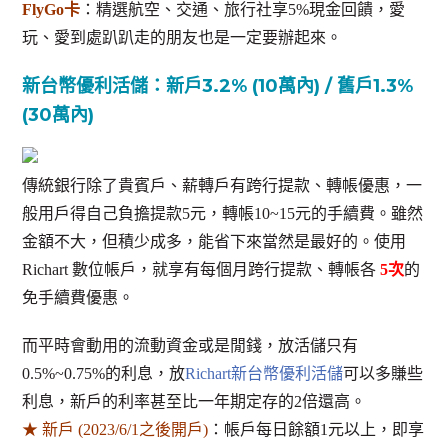
FlyGo卡
：精選航空、交通、旅行社享5%現金回饋，愛
玩、愛到處趴趴走的朋友也是一定要辦起來。
新台幣優利活儲：新戶3.2% (10萬內) / 舊戶1.3%
(30萬內)
傳統銀行除了貴賓戶、薪轉戶有跨行提款、轉帳優惠，一
般用戶得自己負擔提款5元，轉帳10~15元的手續費。雖然
金額不大，但積少成多，能省下來當然是最好的。使用
Richart 數位帳戶，就享有每個月跨行提款、轉帳各
5次
的
免手續費優惠。
而平時會動用的流動資金或是閒錢，放活儲只有
0.5%~0.75%的利息，放
Richart新台幣優利活儲
可以多賺些
利息，新戶的利率甚至比一年期定存的2倍還高。
★ 新戶 (2023/6/1之後開戶)
：帳戶每日餘額1元以上，即享