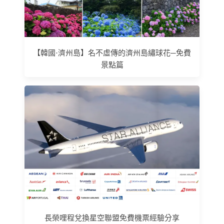
【韓國·濟州島】名不虛傳的濟州島繡球花─免費
景點篇
長榮哩程兌換星空聯盟免費機票經驗分享