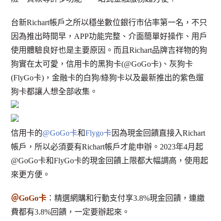
台新Richart帳戶之所以穩坐數位銀行市佔率第一名，不只
因為推出時間早，APP功能完整、介面簡單好操作、用戶
使用體驗良好也是主要原因。而且Richart品牌吉祥物的狗
狗實在太可愛，信用卡的黑狗卡(@GoGo卡)、灰狗卡
(FlyGo卡)，金融卡的白狗/綠狗卡以及最新推出的紫色遛
狗卡都讓人想全部收集。
信用卡的
@GoGo卡
和
Flygo卡
因為現金回饋直接入Richart
帳戶，所以必須要有Richart帳戶才能申辦。2023年4月起
@GoGo卡和FlyGo卡的現金回饋上限都大幅調高，使用起
來更方便。
＠GoGo卡
：精選網購和行動支付享3.8%現金回饋，連繳
費都有3.8%回饋，一定要辦起來。