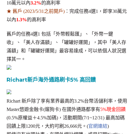
10萬元以內
3.2%
的高利率
★ 舊戶 (2023/5/31之前開戶)
：完成任務4選1，即享30萬元
以內
1.3%
的高利率
舊戶的任務4選1 包括「外幣輕鬆匯」、「外幣一鍵
收」、「美人存滿額」、「罐罐好運開」，其中「美人存
滿額」和「罐罐好運開」最容易達成，可以依個人狀況選
擇其一。
Richart新戶海外通路刷卡5% 高回饋
Richart 新戶除了享有業界最高的3.2%台幣活儲利率，使用
Master悠遊金融卡(遛狗卡) 在國外通路都享有
5%現金回饋
(0.5%原權益＋4.5%加碼)，活動期間(7/1~12/31) 最高加碼
回饋上限1200元，大約可刷26,666元。(
官網連結
)