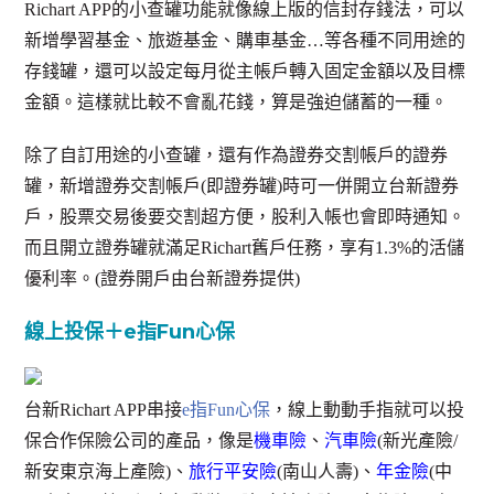
Richart APP的小查罐功能就像線上版的信封存錢法，可以
新增學習基金、旅遊基金、購車基金…等各種不同用途的
存錢罐，還可以設定每月從主帳戶轉入固定金額以及目標
金額。這樣就比較不會亂花錢，算是強迫儲蓄的一種。
除了自訂用途的小查罐，還有作為證券交割帳戶的證券
罐，新增證券交割帳戶(即證券罐)時可一併開立台新證券
戶，股票交易後要交割超方便，股利入帳也會即時通知。
而且開立證券罐就滿足Richart舊戶任務，享有1.3%的活儲
優利率。(證券開戶由台新證券提供)
線上投保＋e指Fun心保
台新Richart APP串接
e指Fun心保
，線上動動手指就可以投
保合作保險公司的產品，像是
機車險
、
汽車險
(新光產險/
新安東京海上產險)、
旅行平安險
(南山人壽)、
年金險
(中