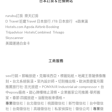
日本訂房＆比價網站
rurubu訂房
樂天訂房
D Travel
近畿Travel
日本旅行
JTB
日本旅行
e路東瀛
Hotels.com
Agoda
Airbnb
Booking
Tripadvisor
HotelsCombined
Trivago
Skyscanner
美國運通白金卡
工商服務
seo行銷
‧
郵輪旅遊
‧
克羅埃西亞
‧
標籤貼紙
‧
地藏王菩薩佛像雕
刻
‧
台北系統裝潢
‧
室內設計師
‧
切割機出租
‧
歐洲奧捷蜜月團
推薦旅行社-吉光旅遊
‧
PONYAIR Industrial air compressor
‧
台
中epoxy廠商
‧
甜心牌樓梯止滑條
‧
企業搬家公司推薦-華邦搬
家
‧
春節 四國旅遊
‧
油壓拖板車價格
‧
專業
徵信社
｜
台北徵信社
｜
桃園徵信社
｜
新竹徵信社
｜
台中徵信
社
｜
台南徵信社
｜
高雄徵信社
｜
私家偵探社
｜
徵信公司
｜專業
徵