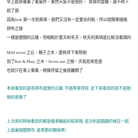
早上起床後看了看窗外，果然天氣不是很好，
厚厚的雲層，還不時下
起了雨
因為Josh 第一次到美瑛，我們又沒有一定要去的點，所以就開車繞繞
拼布之旅
一樣是遼闊的丘陵，但相較於夏天和冬天，秋天的美瑛是比較沒看頭的
Mild seven 之丘，親子之木，還有停下來照相
到了Ken & Mary 之木，Seven star 之樹，天氣愈來愈差
也就只在車上看看，稍做停留之後就離開了
本來看到的是有拼布感覺的丘陵, 不過等車停好, 走下來看到的就不是剛
剛的景像了
上次來的時候看到的都是像車輪般的稻草捲, 這次則是圓圓的堆在一起,
上面蓋個塑膠布, 是季節的關係嗎?