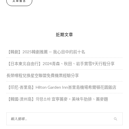
Alternative:
近期文章
【韓劇】2025韓劇推薦 — 我心目中的前十名
【日本東北自由行】2024青森、秋田、岩手賞雪9天行程分享
長榮哩程兌換星空聯盟免費機票經驗分享
【印尼·峇里島】Hilton Garden Inn峇里島機場希爾頓花園飯店
【韓國·濟州島】의령소바 宜寧蕎麥。美味牛肋排、蕎麥麵