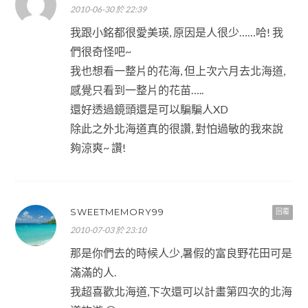
2010-06-30 於 22:39
我跟小銘都很愛美瑛, 原因是人很少……哈! 我
們很奇怪吧~
我也想看一整片的花海, 但上次六月去北海道,
感覺只看到一整片的花苗…..
還好透過鏡頭還是可以騙騙人XD
除此之外北海道真的很讚, 對怕過敏的我來說
夠涼爽~ 讚!
SWEETMEMORY99
回覆
2010-07-03 於 23:10
那是你們去的時候人少,暑假的富良野花田可是
滿滿的人.
我超喜歡北海道,下次還可以計畫第四次的北海