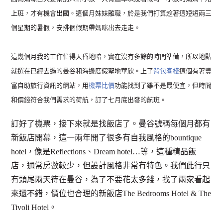
上班，才有機會出國。這個月妹妹離職，於是我們打算趁著這短短兩三
個星期的暑假，安排個假期帶媽咪出去走走。
這幾個月我的工作忙得天昏地暗，實在沒有多餘的時間準備，所以
地點
就選在已經去過的曼谷和海邊度假聖地華欣。
上了
背包客棧
這個有著豐
富自助旅行資訊的網站，用
機票比價
功能找到了雖不是最便宜，但時間
和價錢符合我們需求的荷航，訂了七月底出發的航班。
訂好了機票，接下來就是找飯店了。曼谷號稱每個月都有
新飯店開幕，這一兩年開了很多有自我風格的bountique
hotel，像是Reflections、Dream hotel…等，這種精品飯
店，通常房數較少，但設計風格非常有特色。我們此行只
有頭尾兩天待在曼谷，為了不要花太多錢，找了兩家看起
來還不錯，價位也合理的新飯店The Bedrooms Hotel & The
Tivoli Hotel。