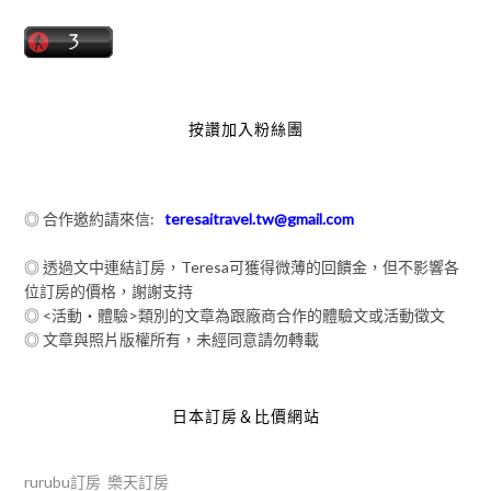
按讚加入粉絲團
◎ 合作邀約請來信:
teresaitravel.tw@gmail.com
◎ 透過文中連結訂房，Teresa可獲得微薄的回饋金，但不影響各
位訂房的價格，謝謝支持
◎ <活動‧體驗>類別的文章為跟廠商合作的體驗文或活動徵文
◎ 文章與照片版權所有，未經同意請勿轉載
日本訂房＆比價網站
rurubu訂房
樂天訂房