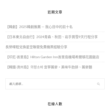
近期文章
【韓劇】2025韓劇推薦 — 我心目中的前十名
【日本東北自由行】2024青森、秋田、岩手賞雪9天行程分享
長榮哩程兌換星空聯盟免費機票經驗分享
【印尼·峇里島】Hilton Garden Inn峇里島機場希爾頓花園飯店
【韓國·濟州島】의령소바 宜寧蕎麥。美味牛肋排、蕎麥麵
在線人數