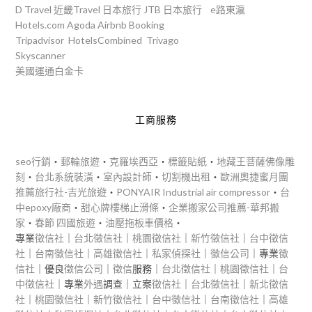
D Travel
近畿Travel
日本旅行
JTB
日本旅行
e路東瀛
Hotels.com
Agoda
Airbnb
Booking
Tripadvisor
HotelsCombined
Trivago
Skyscanner
美國運通白金卡
工商服務
seo行銷
‧
郵輪旅遊
‧
克羅埃西亞
‧
標籤貼紙
‧
地藏王菩薩佛像雕
刻
‧
台北系統裝潢
‧
室內設計師
‧
切割機出租
‧
歐洲奧捷蜜月團
推薦旅行社-吉光旅遊
‧
PONYAIR Industrial air compressor
‧
台
中epoxy廠商
‧
甜心牌樓梯止滑條
‧
企業搬家公司推薦-華邦搬
家
‧
春節 四國旅遊
‧
油壓拖板車價格
‧
專業
徵信社
｜
台北徵信社
｜
桃園徵信社
｜
新竹徵信社
｜
台中徵信
社
｜
台南徵信社
｜
高雄徵信社
｜
私家偵探社
｜
徵信公司
｜專業
徵
信社
｜優良
徵信公司
｜
徵信
服務｜
台北徵信社
｜
桃園徵信社
｜
台
中徵信社
｜專業
外遇
調查｜立案
徵信社
｜
台北徵信社
｜
新北徵信
社
｜
桃園徵信社
｜
新竹徵信社
｜
台中徵信社
｜
台南徵信社
｜
高雄