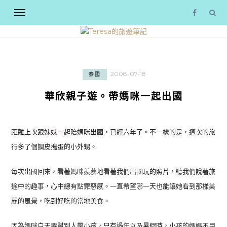
2008-07-18
泰國
華欣親子遊。帶媽咪一起出國
距離上次跟妹妹一起陪媽咪出國，已經六年了。不一樣的是，這次的旅
行多了個調皮搗蛋的小外甥。
每次出國回來，看著媽咪羨慕地看著我們出國玩的照片，聽我們說著旅
途中的趣事，心中總有點罪惡感。一直希望哪一天也能讓她看到那樣美
麗的風景，吃到好吃的當地美食。
因為媽咪白天要幫別人帶小孩，只有過年以及暑假時，小孩的媽媽不用