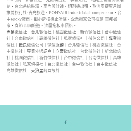
刻
‧
台北系統裝潢
‧
室內設計師
‧
切割機出租
‧
歐洲奧捷蜜月團
推薦旅行社-吉光旅遊
‧
PONYAIR Industrial air compressor
‧
台
中epoxy廠商
‧
甜心牌樓梯止滑條
‧
企業搬家公司推薦-華邦搬
家
‧
春節 四國旅遊
‧
油壓拖板車價格
‧
專業
徵信社
｜
台北徵信社
｜
桃園徵信社
｜
新竹徵信社
｜
台中徵信
社
｜
台南徵信社
｜
高雄徵信社
｜
私家偵探社
｜
徵信公司
｜專業
徵
信社
｜優良
徵信公司
｜
徵信
服務｜
台北徵信社
｜
桃園徵信社
｜
台
中徵信社
｜專業
外遇
調查｜立案
徵信社
｜
台北徵信社
｜
新北徵信
社
｜
桃園徵信社
｜
新竹徵信社
｜
台中徵信社
｜
台南徵信社
｜
高雄
徵信社
｜
私家偵探社
｜
台北徵信社
｜
台中徵信社
｜
台中徵信社
｜
高雄徵信社
｜天狼星
網頁設計