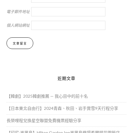
電子郵件地址
個人網站網址
Alternative:
近期文章
【韓劇】2025韓劇推薦 — 我心目中的前十名
【日本東北自由行】2024青森、秋田、岩手賞雪9天行程分享
長榮哩程兌換星空聯盟免費機票經驗分享
【印尼·峇里島】Hilton Garden Inn峇里島機場希爾頓花園飯店