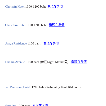
Chomsin Hotel
1000-1200 baht
看現在房價
Chalelarn Hotel
1000-1200 baht
看現在房價
Araya Residence
1100 baht
看現在房價
Huahin Avenue
1100 baht (位在Night Market旁)
看現在房價
Jed Pee Nong Hotel
1200 baht (Swimming Pool, Kid pool)
Sand Inn
1200 baht
看現在房價