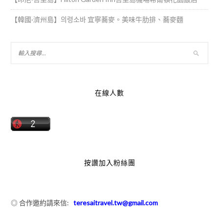
【韓國·濟州島】의령소바 宜寧蕎麥。美味牛肋排、蕎麥麵
在線人數
按讚加入粉絲團
◎ 合作邀約請來信:
teresaitravel.tw@gmail.com