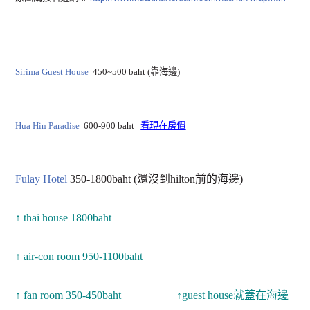
Sirima Guest House
450~500 baht (靠海邊)
Hua Hin Paradise
600-900 baht
看現在房價
Fulay Hotel
350-1800baht (還沒到hilton前的海邊)
↑ thai house 1800baht
↑ air-con room 950-1100baht
↑ fan room 350-450baht
↑guest house就蓋在海邊