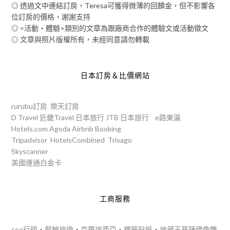
◎ 透過文中連結訂房，Teresa可獲得微薄的回饋金，但不影響各
位訂房的價格，謝謝支持
◎ <活動‧體驗>類別的文章為跟廠商合作的體驗文或活動徵文
◎ 文章與照片版權所有，未經同意請勿轉載
日本訂房＆比價網站
rurubu訂房
樂天訂房
D Travel
近畿Travel
日本旅行
JTB
日本旅行
e路東瀛
Hotels.com
Agoda
Airbnb
Booking
Tripadvisor
HotelsCombined
Trivago
Skyscanner
美國運通白金卡
工商服務
seo行銷
‧
郵輪旅遊
‧
克羅埃西亞
‧
標籤貼紙
‧
地藏王菩薩佛像雕