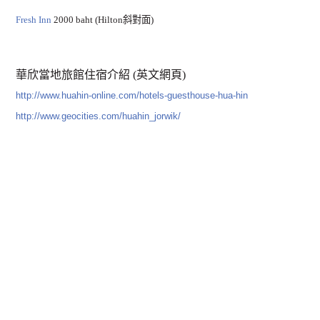
Fresh Inn
2000 baht (Hilton斜對面)
華欣當地旅館住宿介紹 (英文網頁)
http://www.huahin-online.com/hotels-guesthouse-hua-hin
http://www.geocities.com/huahin_jorwik/