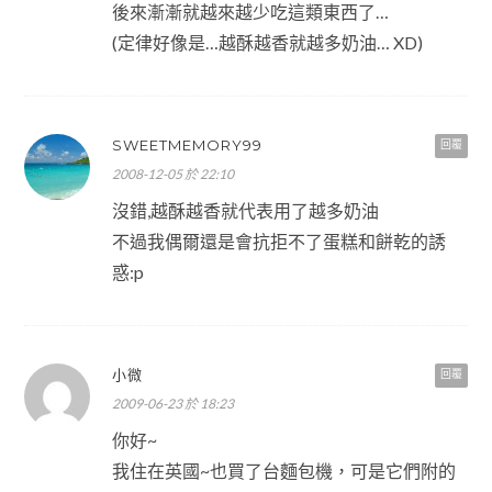
後來漸漸就越來越少吃這類東西了…
(定律好像是…越酥越香就越多奶油… XD)
SWEETMEMORY99
回覆
2008-12-05 於 22:10
沒錯,越酥越香就代表用了越多奶油
不過我偶爾還是會抗拒不了蛋糕和餅乾的誘
惑:p
小微
回覆
2009-06-23 於 18:23
你好~
我住在英國~也買了台麵包機，可是它們附的