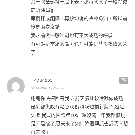
第一次全部料一起下去，那時就放了一般冷藏
的奶油12g
等攪拌成麵糰，再放切塊的冷凍奶油，所以前
後是兩次沒錯
我之前做一般吐司也有不大成功的經驗
有可能是室溫太高，也有可能是酵母粉放太久
了
H4984255
回覆
2014-03-31 於 22:50
謝謝你快速回答我.之前天氣比較冷就做成功,
最近都失敗有點心灰,酵母粉也換新牌子,還是
失敗,我買的國際牌105T還沒滿一年我都懷疑
是不是懷了,夏天來了如何降溫拜託告訴我不想
再失敗了