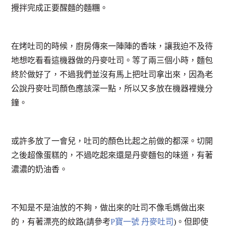
攪拌完成正要醒麵的麵糰。
在烤吐司的時候，廚房傳來一陣陣的香味，讓我迫不及待
地想吃看看這機器做的丹麥吐司。等了兩三個小時，麵包
終於做好了，不過我們並沒有馬上把吐司拿出來，因為老
公說丹麥吐司顏色應該深一點，所以又多放在機器裡幾分
鐘。
或許多放了一會兒，吐司的顏色比起之前做的都深。切開
之後超像蛋糕的，不過吃起來還是丹麥麵包的味道，有著
濃濃的奶油香。
不知是不是油放的不夠，做出來的吐司不像毛媽做出來
的，有著漂亮的紋路(請參考
P寶一號 丹麥吐司
)。但即使