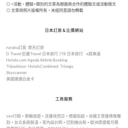
◎ <活動‧體驗>類別的文章為跟廠商合作的體驗文或活動徵文
◎ 文章與照片版權所有，未經同意請勿轉載
日本訂房＆比價網站
rurubu訂房
樂天訂房
D Travel
近畿Travel
日本旅行
JTB
日本旅行
e路東瀛
Hotels.com
Agoda
Airbnb
Booking
Tripadvisor
HotelsCombined
Trivago
Skyscanner
美國運通白金卡
工商服務
seo行銷
‧
郵輪旅遊
‧
克羅埃西亞
‧
標籤貼紙
‧
地藏王菩薩佛像雕
刻
‧
台北系統裝潢
‧
室內設計師
‧
切割機出租
‧
歐洲奧捷蜜月團