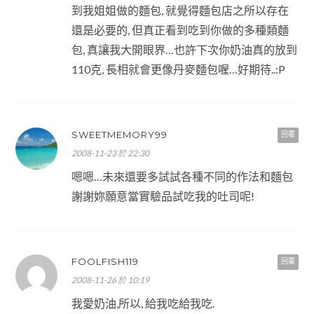
到我姐姐做的麵包, 就覺得麵包店之所以存在
還是必要的, 但真正看到吃到你做的多種類麵
包, 真讓我大開眼界…也許下次你奶油真的放到
110克, 長相就會更像丹麥麵包喔…好期待..:P
SWEETMEMORY99
回覆
2008-11-23 於 22:30
嗯嗯…未來還要多試試各種不同的作法和麵包
謝謝妳願意當實驗品試吃我的吐司呢!
FOOLFISH119
回覆
2008-11-26 於 10:19
我愛奶油,所以, 給我吃給我吃.