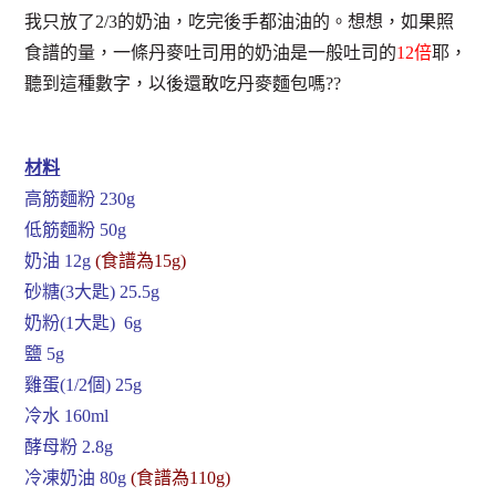
我只放了2/3的奶油，吃完後手都油油的。想想，如果照
食譜的量，一條丹麥吐司用的奶油是一般吐司的
12倍
耶，
聽到這種數字，以後還敢吃丹麥麵包嗎??
材料
高筋麵粉 230g
低筋麵粉 50g
奶油 12g
(食譜為15g)
砂糖(3大匙) 25.5g
奶粉(1大匙) 6g
鹽 5g
雞蛋(1/2個) 25g
冷水 160ml
酵母粉 2.8g
冷凍奶油 80g
(食譜為110g)