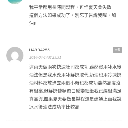
我平常都用長時間製程，難怪夏天會失敗
這個方法如果成功了，別忘了告訴我喔，加
油!!
H4984255
回覆
2014-04-14 於 23:31
這兩天做兩次快速吐司都成功,雖然沒用冰水後
油法但是我水改用冰鮮奶取代,奶油也用冷凍奶
油材料都放進去兩個小時也都成功雖然高度沒
有很高.但鮮奶使麵包口感變細緻我已經很滿足
真高興,如果夏天要做長製程還是建議上面我說
冰水後油法成功率比較高