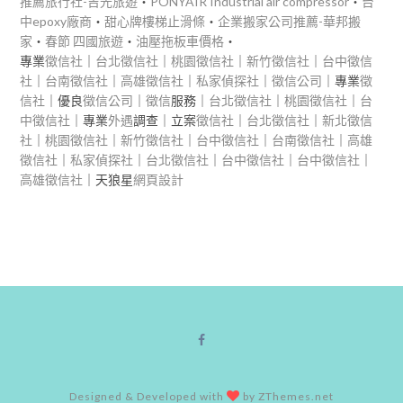
推薦旅行社-吉光旅遊
‧
PONYAIR Industrial air compressor
‧
台
中epoxy廠商
‧
甜心牌樓梯止滑條
‧
企業搬家公司推薦-華邦搬
家
‧
春節 四國旅遊
‧
油壓拖板車價格
‧
專業
徵信社
｜
台北徵信社
｜
桃園徵信社
｜
新竹徵信社
｜
台中徵信
社
｜
台南徵信社
｜
高雄徵信社
｜
私家偵探社
｜
徵信公司
｜專業
徵
信社
｜優良
徵信公司
｜
徵信
服務｜
台北徵信社
｜
桃園徵信社
｜
台
中徵信社
｜專業
外遇
調查｜立案
徵信社
｜
台北徵信社
｜
新北徵信
社
｜
桃園徵信社
｜
新竹徵信社
｜
台中徵信社
｜
台南徵信社
｜
高雄
徵信社
｜
私家偵探社
｜
台北徵信社
｜
台中徵信社
｜
台中徵信社
｜
高雄徵信社
｜天狼星
網頁設計
Designed & Developed with
by ZThemes.net