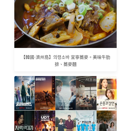
【韓國·濟州島】의령소바 宜寧蕎麥。美味牛肋
排、蕎麥麵