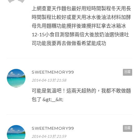
上網查夏天作麵包最好用短時間製程冬天用長
時間製程比較好或夏天用冰水後油法材料加酵
母先用麵糰功能攪拌後連攪拌缸拿去冰箱冰
12-15小食目測發酵兩倍大後放奶油選快速吐
司功能我要再去做做看希望能成功
SWEETMEMORY99
回覆
2014-04-13 於 21:58
可能是氣溫吧！這兩天超熱的，我都不敢做麵
包了 &gt;__&lt;
SWEETMEMORY99
回覆
2014-04-13 於 21:59