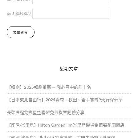
個人網站網址
Alternative:
近期文章
【韓劇】2025韓劇推薦 — 我心目中的前十名
【日本東北自由行】2024青森、秋田、岩手賞雪9天行程分享
長榮哩程兌換星空聯盟免費機票經驗分享
【印尼·峇里島】Hilton Garden Inn峇里島機場希爾頓花園飯店
【韓國·濟州島】의령소바 宜寧蕎麥。美味牛肋排、蕎麥麵