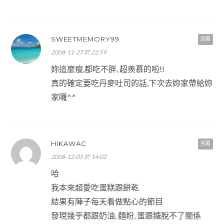
SWEETMEMORY99
回覆
2008-11-27 於 22:59
妳這麼瘦,都吃不胖, 超羨慕的啦!!
真的確定要吃丹麥吐司的話,下次去妳家帶給妳
家囉^^
HIKAWAC
回覆
2008-12-05 於 14:02
哈
我本來超愛吃蛋糕跟餅乾
結果有陣子每天看做點心的節目
發現幾乎都跟奶油, 麵粉, 蛋跟糖脫不了關係