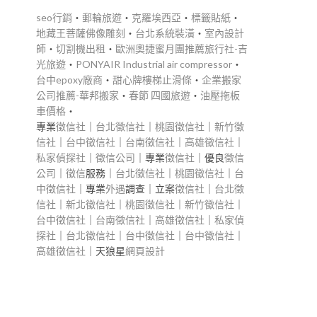
seo行銷
‧
郵輪旅遊
‧
克羅埃西亞
‧
標籤貼紙
‧
地藏王菩薩佛像雕刻
‧
台北系統裝潢
‧
室內設計
師
‧
切割機出租
‧
歐洲奧捷蜜月團推薦旅行社-吉
光旅遊
‧
PONYAIR Industrial air compressor
‧
台中epoxy廠商
‧
甜心牌樓梯止滑條
‧
企業搬家
公司推薦-華邦搬家
‧
春節 四國旅遊
‧
油壓拖板
車價格
‧
專業
徵信社
｜
台北徵信社
｜
桃園徵信社
｜
新竹徵
信社
｜
台中徵信社
｜
台南徵信社
｜
高雄徵信社
｜
私家偵探社
｜
徵信公司
｜專業
徵信社
｜優良
徵信
公司
｜
徵信
服務｜
台北徵信社
｜
桃園徵信社
｜
台
中徵信社
｜專業
外遇
調查｜立案
徵信社
｜
台北徵
信社
｜
新北徵信社
｜
桃園徵信社
｜
新竹徵信社
｜
台中徵信社
｜
台南徵信社
｜
高雄徵信社
｜
私家偵
探社
｜
台北徵信社
｜
台中徵信社
｜
台中徵信社
｜
高雄徵信社
｜天狼星
網頁設計