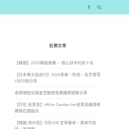
近期文章
【韓劇】2025韓劇推薦 — 我心目中的前十名
【日本東北自由行】2024青森、秋田、岩手賞雪
9天行程分享
長榮哩程兌換星空聯盟免費機票經驗分享
上
【印尼·峇里島】Hilton Garden Inn峇里島機場希
爾頓花園飯店
跟
【韓國·濟州島】의령소바 宜寧蕎麥。美味牛肋
排、蕎麥麵