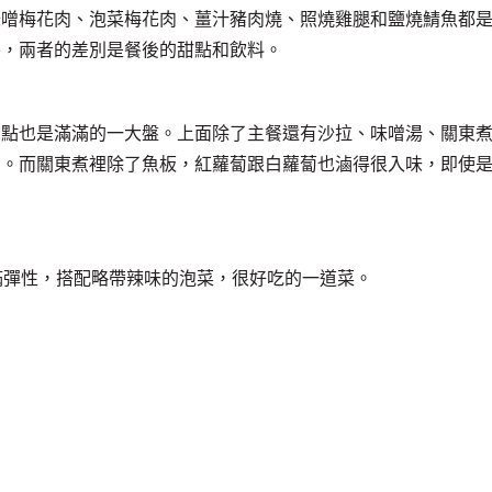
味噌梅花肉、泡菜梅花肉、薑汁豬肉燒、照燒雞腿和鹽燒鯖魚都
餐，兩者的差別是餐後的甜點和飲料。
單點也是滿滿的一大盤。上面除了主餐還有沙拉、味噌湯、關東
富。而關東煮裡除了魚板，紅蘿蔔跟白蘿蔔也滷得很入味，即使
充滿彈性，搭配略帶辣味的泡菜，很好吃的一道菜。