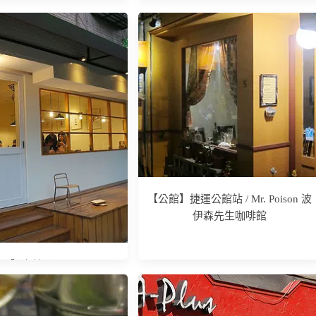
】忠孝敦化站 / 松露之家
【中山區】捷運中山站 /晶華軒港式
摩登」貴婦下午茶 (已歇
飲茶 五折優惠
業)
【公館】捷運公館站 / Mr. Poison 波
伊森先生咖啡館
】小茶匙 cafe & shop~
日式雜貨風咖啡店