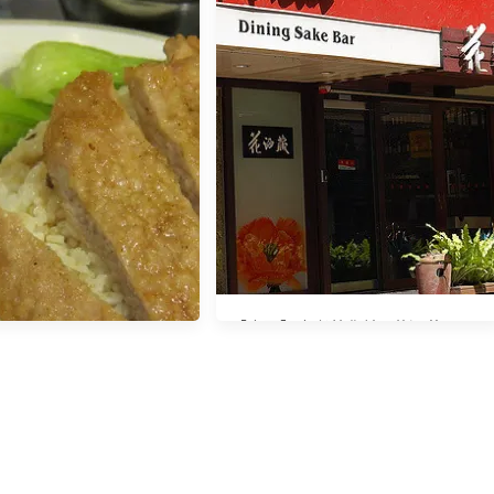
【東區】忠孝敦化站 / 花酒蔵 Aplus
紐約風創意日式料理
忠孝復興站 / 氣氛優於食