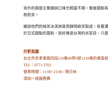
另外的兩道主餐據說口味也相當不錯。餐後甜點有
熱煎茶。
據說他們的抹茶冰淇淋是用靜岡綠茶製成，有著濃濃的
於日式甜點的葛粉，就好像是台灣的米苔目，只是
仟軒茶屋
台北市忠孝東路四段216巷40弄9號 (216巷的東區
TEL：8771-3702
營業時間：11:00~21:00 / 周日休
須加一成服務費