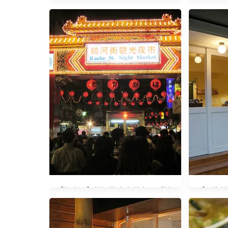
【信義區】捷運永春站 / Padova 帕
多瓦義大利麵 (已歇業)
【東區
「巴黎老
【松山區】饒河街夜市美食 ＋ 彩虹
【民生社區
橋夜景