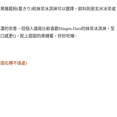
黑糖葛粉(葛きり)和抹茶冰淇淋可以選擇，飲料則是玄米冰茶或
茶香，但個人還是比較喜歡Häagen-Dazs的抹茶冰淇淋。至
口感更Q，配上甜甜的黑糖蜜，好好吃喔~
粉圓右轉不遠處)