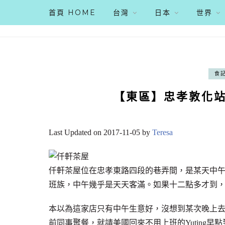
首頁 HOME
台灣
日本
世界
食
【東區】忠孝敦化站 
Last Updated on 2017-11-05 by
Teresa
仟軒茶屋位在忠孝東路四段的巷弄間，是某天中
班族，中午幾乎是天天客滿。如果十二點多才到
本以為這家店只有中午生意好，沒想到某次晚上
前同事聚餐，就請美國回來不用上班的Yuting