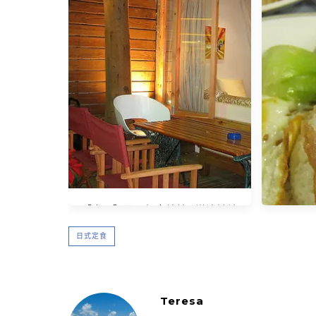
【東區】國父紀念館站 / 導演姊妹
的店 (已歇業)
日式定食
Teresa
【東區】