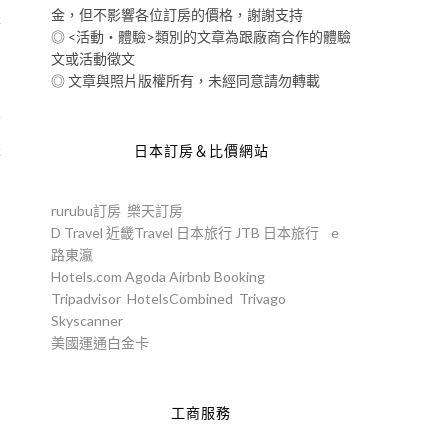
金，但不影響各位訂房的價格，謝謝支持
是
◎ <活動‧體驗>類別的文章為跟廠商合作的體驗
文或活動徵文
◎ 文章與照片版權所有，未經同意請勿轉載
煮
是
日本訂房＆比價網站
rurubu訂房
樂天訂房
D Travel
近畿Travel
日本旅行
JTB
日本旅行
e
路東瀛
Hotels.com
Agoda
Airbnb
Booking
Tripadvisor
HotelsCombined
Trivago
Skyscanner
美國運通白金卡
工商服務