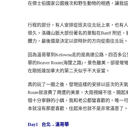
在傑士伯國家公園幾次和野生動物的相遇，讓我
行程的部分，有人安排從班夫往北玩上來，也有
很久。洛磯山脈大部份著名的景點在Banff 附近，
體力，最後還是決定以逆時針的方向從南往北玩
因為溫哥華到Kelowna走的是高速公路，四百多公里的
華的Beaver Route(海狸之路)，景色雖美
在剛抵達加拿大的第二天似乎不大妥當。
真的玩了一圈之後，發現這樣的安排以這次的天氣來
Route就浪費了周遭的美景，大雨視線不佳，開起來
個十分寧靜的小鎮，我和老公都蠻喜歡的。唯一
本就沒有那麼喜歡，住起來也就不是非常滿意了
Day1
台北→溫哥華