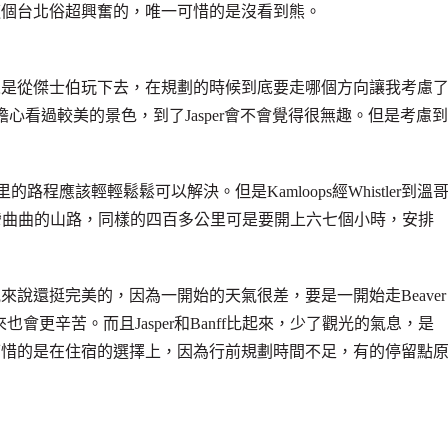
這個台北俗超興奮的，唯一可惜的是沒看到熊。
人是從傑士伯玩下去，在規劃的時候到底要走哪個方向讓我考慮
擔心看過較美的景色，到了Jasper會不會覺得很無趣。但是考慮到
。
路程應該輕輕鬆鬆可以解決。但是Kamloops經Whistler到溫
，卻是彎彎曲曲的山路，同樣的四百多公里可是要開上六七個小時，安排
說還挺完美的，因為一開始的天氣很差，要是一開始走Beaver
也會更辛苦。而且Jasper和Banff比起來，少了觀光的氣息，是
可惜的是在住宿的選擇上，因為行前規劃時間不足，有的停留點
。