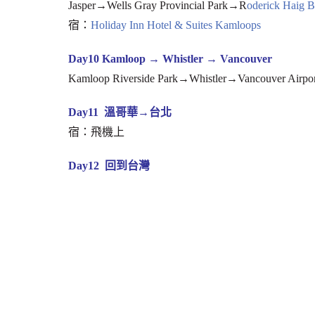
Jasper→Wells Gray Provincial Park→R
oderick Haig B
宿：
Holiday Inn Hotel & Suites Kamloops
Day10 Kamloop → Whistler → Vancouver
Kamloop Riverside Park→Whistler→Vancouver Airpor
Day11 溫哥華→台北
宿：飛機上
Day12 回到台灣