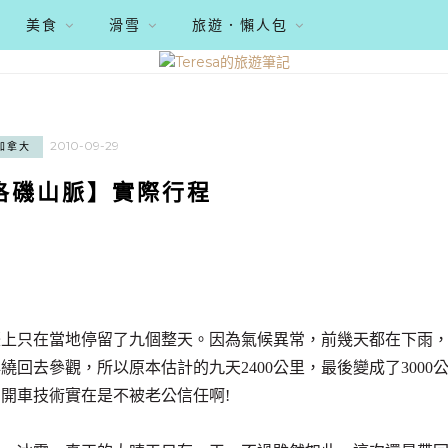
美食
滑雪
旅遊．懶人包
2010-09-29
加拿大
洛磯山脈】實際行程
際上只在當地停留了九個整天。因為氣候異常，前幾天都在下雨
回去參觀，所以原本估計的九天2400公里，最後變成了3000
開車技術實在是不被老公信任啊!