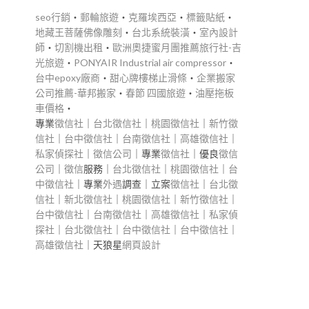
seo行銷
‧
郵輪旅遊
‧
克羅埃西亞
‧
標籤貼紙
‧
地藏王菩薩佛像雕刻
‧
台北系統裝潢
‧
室內設計
師
‧
切割機出租
‧
歐洲奧捷蜜月團推薦旅行社-吉
光旅遊
‧
PONYAIR Industrial air compressor
‧
台中epoxy廠商
‧
甜心牌樓梯止滑條
‧
企業搬家
公司推薦-華邦搬家
‧
春節 四國旅遊
‧
油壓拖板
車價格
‧
專業
徵信社
｜
台北徵信社
｜
桃園徵信社
｜
新竹徵
信社
｜
台中徵信社
｜
台南徵信社
｜
高雄徵信社
｜
私家偵探社
｜
徵信公司
｜專業
徵信社
｜優良
徵信
公司
｜
徵信
服務｜
台北徵信社
｜
桃園徵信社
｜
台
中徵信社
｜專業
外遇
調查｜立案
徵信社
｜
台北徵
信社
｜
新北徵信社
｜
桃園徵信社
｜
新竹徵信社
｜
台中徵信社
｜
台南徵信社
｜
高雄徵信社
｜
私家偵
探社
｜
台北徵信社
｜
台中徵信社
｜
台中徵信社
｜
高雄徵信社
｜天狼星
網頁設計