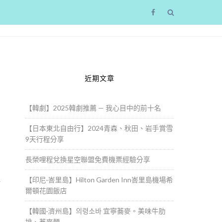
近期文章
【韓劇】2025韓劇推薦 — 我心目中的前十名
【日本東北自由行】2024青森、秋田、岩手賞雪
9天行程分享
長榮哩程兌換星空聯盟免費機票經驗分享
，
【印尼·峇里島】Hilton Garden Inn峇里島機場希
公
爾頓花園飯店
【韓國·濟州島】의령소바 宜寧蕎麥。美味牛肋
排、蕎麥麵