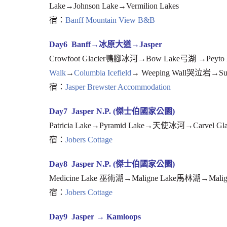
Lake→Johnson Lake→Vermilion Lakes
宿：
Banff Mountain View B&B
Day6 Banff→冰原大道→Jasper
Crowfoot Glacier鴨腳冰河→Bow Lake弓湖 →Peyto 
Walk
→
Columbia Icefield
→ Weeping Wall哭泣岩→Sunw
宿：
Jasper Brewster Accommodation
Day7 Jasper N.P. (傑士伯國家公園)
Patricia Lake→Pyramid Lake→天使冰河→Carvel Glac
宿：
Jobers Cottage
Day8 Jasper N.P. (傑士伯國家公園)
Medicine Lake 巫術湖→Maligne Lake馬林湖→Malig
宿：
Jobers Cottage
Day9 Jasper → Kamloops