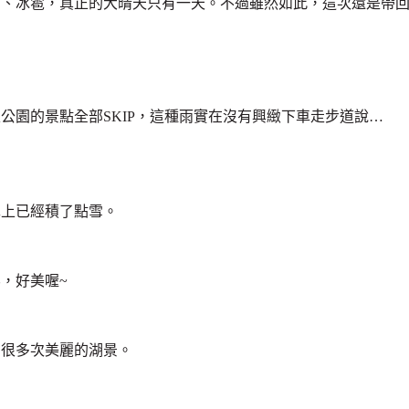
雪、冰雹，真正的大晴天只有一天。不過雖然如此，這次還是帶
公園的景點全部SKIP，這種雨實在沒有興緻下車走步道說…
車上已經積了點雪。
，好美喔~
到很多次美麗的湖景。