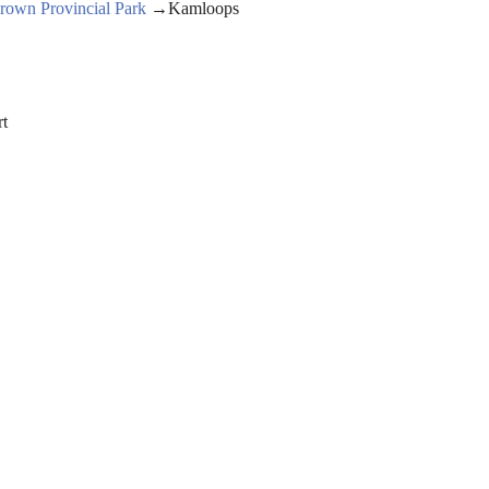
rown Provincial Park
→Kamloops
t