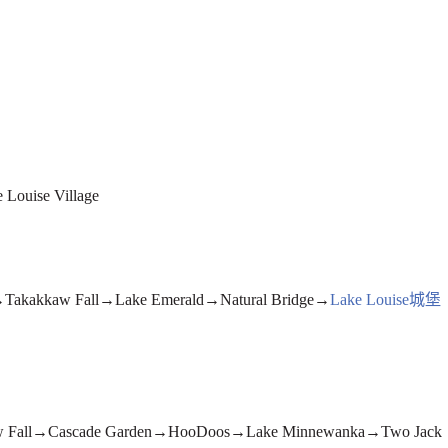
Louise Village
Takakkaw Fall→Lake Emerald→Natural Bridge→
Lake Louise城堡
Fall→Cascade Garden→HooDoos→Lake Minnewanka→Two Jack