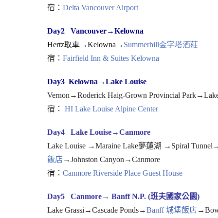
宿：
Delta Vancouver Airport
Day2
Vancouver→
Kelowna
Hertz取車→Kelowna→
Summerhill金字塔酒莊
宿：
Fairfield Inn & Suites Kelowna
Day3 Kelowna→Lake Louise
Vernon→Roderick Haig-Grown Provincial Park→Lake 
宿：
HI Lake Louise Alpine Center
Day4
Lake Louise→Canmore
Lake Louise →Maraine Lake夢蓮湖 →Spiral Tunnel→
飯店
→Johnston Canyon→Canmore
宿：
Canmore Riverside Place Guest House
Day5 Canmore→ Banff N.P. (班夫國家公園)
Lake Grassi→Cascade Ponds→
Banff 城堡飯店
→Bow 