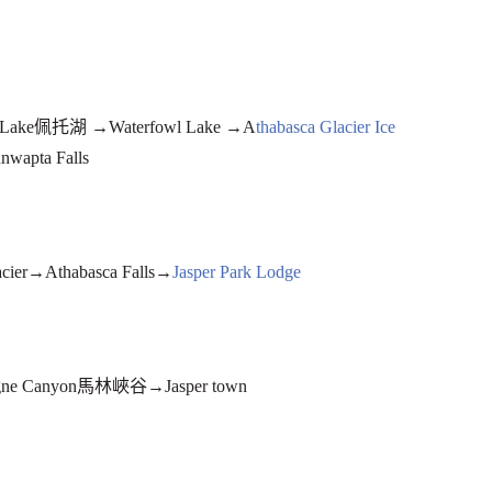
Lake佩托湖 →Waterfowl Lake →A
thabasca Glacier Ice
apta Falls
ier→Athabasca Falls→
Jasper Park Lodge
ne Canyon馬林峽谷→Jasper town