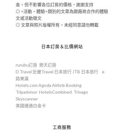
金，但不影響各位訂房的價格，謝謝支持
◎ <活動‧體驗>類別的文章為跟廠商合作的體驗
文或活動徵文
◎ 文章與照片版權所有，未經同意請勿轉載
了
日本訂房＆比價網站
哥
rurubu訂房
樂天訂房
D Travel
近畿Travel
日本旅行
JTB
日本旅行
e
路東瀛
Hotels.com
Agoda
Airbnb
Booking
Tripadvisor
HotelsCombined
Trivago
Skyscanner
美國運通白金卡
原
工商服務