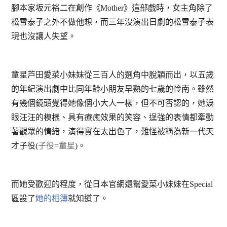
腳本家坂元裕二在創作《Mother》這部戲時，女主角除了
松雪泰子之外不做他想，而三年沒演出日劇的松雪泰子表
現也沒讓人失望。
童星芦田愛菜小妹妹從三百人的選角中脫穎而出，以五歲
的年紀演出劇中比同年齡小朋友早熟的七歲的怜南。雖然
有幾個鏡頭覺得她像個小大人一樣，但不可否認的，她淚
眼汪汪的模樣、具有療癒效果的笑容、逞強的表情都牽動
著觀眾的情緒，演得實在太出色了，難怪被稱為新一代天
才子役(
子役=童星
)。
而她受歡迎的程度，從日本官網還幫愛菜小妹妹在Special
區設了
她的相簿
就知道了。