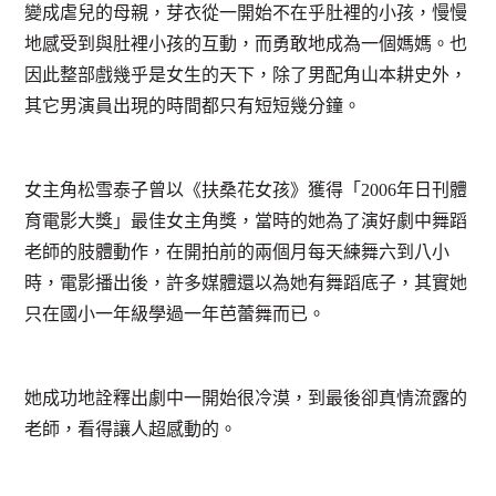
變成虐兒的母親，芽衣從一開始不在乎肚裡的小孩，慢慢
地感受到與肚裡小孩的互動，而勇敢地成為一個媽媽。也
因此整部戲幾乎是女生的天下，除了男配角山本耕史外，
其它男演員出現的時間都只有短短幾分鐘。
女主角松雪泰子曾以《扶桑花女孩》獲得「2006年日刊體
育電影大獎」最佳女主角獎，當時的她為了演好劇中舞蹈
老師的肢體動作，在開拍前的兩個月每天練舞六到八小
時，電影播出後，許多媒體還以為她有舞蹈底子，其實她
只在國小一年級學過一年芭蕾舞而已。
她成功地詮釋出劇中一開始很冷漠，到最後卻真情流露的
老師，看得讓人超感動的。