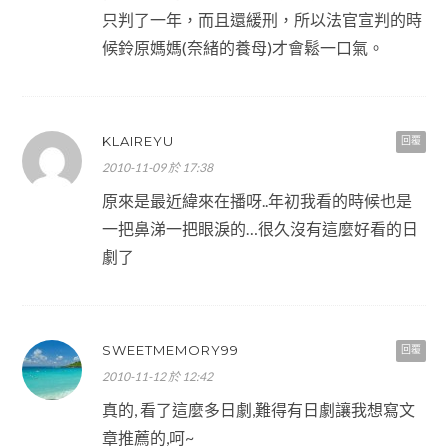
只判了一年，而且還緩刑，所以法官宣判的時
候鈴原媽媽(奈緒的養母)才會鬆一口氣。
KLAIREYU
回覆
2010-11-09 於 17:38
原來是最近緯來在播呀..年初我看的時候也是
一把鼻涕一把眼淚的…很久沒有這麼好看的日
劇了
SWEETMEMORY99
回覆
2010-11-12 於 12:42
真的, 看了這麼多日劇,難得有日劇讓我想寫文
章推薦的,呵~