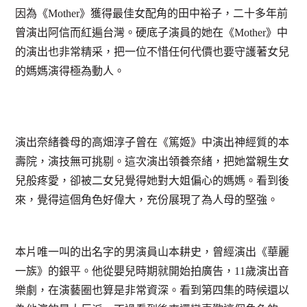
因為《Mother》獲得最佳女配角的田中裕子，二十多年前
曾演出阿信而紅遍台灣。硬底子演員的她在《Mother》中
的演出也非常精采，把一位不惜任何代價也要守護著女兒
的媽媽演得極為動人。
演出奈緒養母的高畑淳子曾在《篤姬》中演出神經質的本
壽院，演技無可挑剔。這次演出領養奈緒，把她當親生女
兒般疼愛，卻被二女兒覺得她對大姐偏心的媽媽。看到後
來，覺得這個角色好偉大，充份展現了為人母的堅強。
本片唯一叫的出名字的男演員山本耕史，曾經演出《華麗
一族》的銀平。他從嬰兒時期就開始拍廣告，11歲演出音
樂劇，在演藝圈也算是非常資深。看到第四集的時候還以