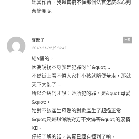
她當作寶，我還真搞不懂那個法官怎麼忍心判
奈緒罪呢！
貓籠子
回覆
2010-11-09 於 16:45
給9樓的，
因為誘拐本身就是犯罪呀^^&quot;…
不然街上看不慣人家打小孩就隨便帶走，那就
天下大亂了….
所以介紹詞才說：她所犯的罪，是&quot;母愛
&quot;，
她對不該產生母愛的對象產生了超過正常
&quot;只是想保護對方不受傷害&quot;的感情
XD~
仔細了解的話，其實已經有輕判了唷，