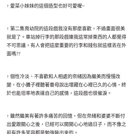
↑ 愛菜小妹妹的這個造型也好可愛喔~
↑ 第二集育幼院的這段戲我沒有那麼喜歡，不過畫面很美
就是了。車站掉行李的那段戲連我這常掉東西的人都覺得
不可思議，有人會把這麼重要的行李和錢包就這樣丟在外
面嗎??
↑ 個性冷淡、不喜歡和人相處的奈緒因為繼美而慢慢改
變，在小攤子裡聽著養母說出埋藏在心裡已久的心情，終
於也能坦率地表達自己的感情，這段戲也很催淚。
↑ 雖然繼美有著許多痛苦的回憶，但在奈緒和婆婆不斷付
出愛跟關心之後，已經可以開開心心地過日子，而不像之
前有許多笑容都是勉強裝出來的。