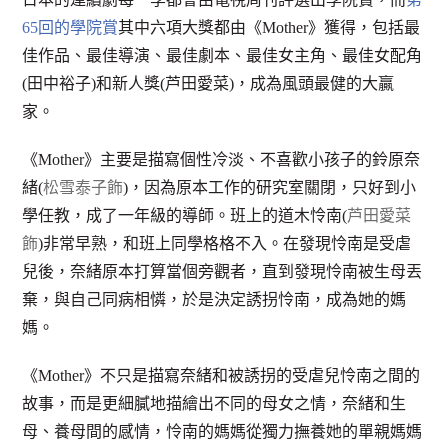
65回的學院賞
其中六項大獎都由《Mother》獲得，包括最
佳作品、最佳導演、最佳劇本、最佳女主角、最佳女配角
(田中裕子)和新人獎(芦田愛菜)，成為風頭最健的大贏
家。
《Mother》主要是描寫個性冷淡、不喜歡小孩子的鈴原奈
緒(
松雪泰子飾
)，因為原本工作的研究室關閉，只好到小
學任教，成了一年級的導師。班上的道木怜南(
芦田愛菜
飾
)非常早熟，和班上同學格格不入。在發現怜南是受虐
兒後，奈緒原本打算當個旁觀者，直到發現怜南被生母丟
棄，與自己同病相憐，於是決定誘拐怜南，成為她的媽
媽。
《Mother》不只是描寫奈緒和被誘拐的受虐兒怜南之間的
故事，而是更細膩地描繪出不同的母女之情，奈緒和生
母、養母間的感情，怜南的媽媽從獨力撫養她的單親媽媽