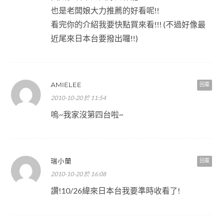
也是老闆娘大力推薦的好看呢!!
看完你的介紹我要快點買來看!!! (不過好像最
近尾來日本台要撥出囉!!)
AMIELEE
回覆
2010-10-20 於 11:54
嗚~我家沒第四台啦~
瑞小蘭
回覆
2010-10-20 於 16:08
讚!10/26緯來日本台我要準時收看了!