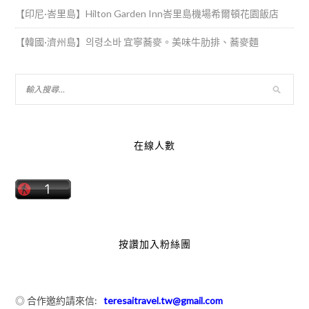
【印尼·峇里島】Hilton Garden Inn峇里島機場希爾頓花園飯店
【韓國·濟州島】의령소바 宜寧蕎麥。美味牛肋排、蕎麥麵
在線人數
按讚加入粉絲團
◎ 合作邀約請來信:
teresaitravel.tw@gmail.com