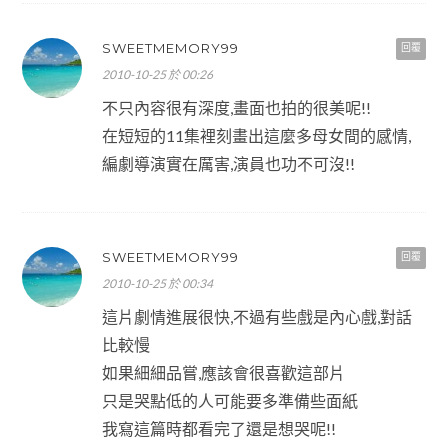
SWEETMEMORY99
回覆
2010-10-25 於 00:26
不只內容很有深度,畫面也拍的很美呢!!
在短短的11集裡刻畫出這麼多母女間的感情,
編劇導演實在厲害,演員也功不可沒!!
SWEETMEMORY99
回覆
2010-10-25 於 00:34
這片劇情進展很快,不過有些戲是內心戲,對話
比較慢
如果細細品嘗,應該會很喜歡這部片
只是哭點低的人可能要多準備些面紙
我寫這篇時都看完了還是想哭呢!!