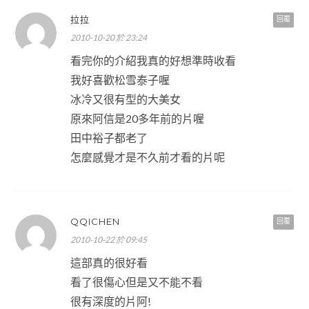
拉拉
回覆
2010-10-20 於 23:24
看完你的介紹我真的好想準時收看
我好喜歡松雪泰子喔
冰冷又很有型的大美女
原來阿信是20多年前的片喔
田中裕子都老了
怎麼感覺才是不久前才看的片呢
QQICHEN
回覆
2010-10-22 於 09:45
這部真的很好看
看了很傷心但是又不能不看
很有深度的片阿!