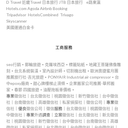
D Travel
近畿Travel
日本旅行
JTB
日本旅行
e路東瀛
Hotels.com
Agoda
Airbnb
Booking
Tripadvisor
HotelsCombined
Trivago
Skyscanner
美國運通白金卡
工商服務
seo行銷
‧
郵輪旅遊
‧
克羅埃西亞
‧
標籤貼紙
‧
地藏王菩薩佛像雕
刻
‧
台北系統裝潢
‧
室內設計師
‧
切割機出租
‧
歐洲奧捷蜜月團
推薦旅行社-吉光旅遊
‧
PONYAIR Industrial air compressor
‧
台
中epoxy廠商
‧
甜心牌樓梯止滑條
‧
企業搬家公司推薦-華邦搬
家
‧
春節 四國旅遊
‧
油壓拖板車價格
‧
專業
徵信社
｜
台北徵信社
｜
桃園徵信社
｜
新竹徵信社
｜
台中徵信
社
｜
台南徵信社
｜
高雄徵信社
｜
私家偵探社
｜
徵信公司
｜專業
徵
信社
｜優良
徵信公司
｜
徵信
服務｜
台北徵信社
｜
桃園徵信社
｜
台
中徵信社
｜專業
外遇
調查｜立案
徵信社
｜
台北徵信社
｜
新北徵信
社
｜
桃園徵信社
｜
新竹徵信社
｜
台中徵信社
｜
台南徵信社
｜
高雄
徵信社
｜
私家偵探社
｜
台北徵信社
｜
台中徵信社
｜
台中徵信社
｜