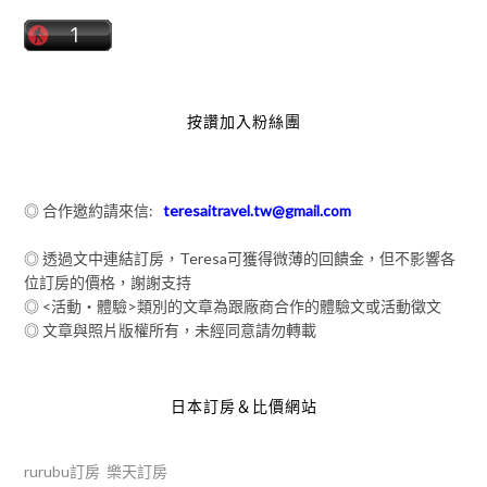
按讚加入粉絲團
◎ 合作邀約請來信:
teresaitravel.tw@gmail.com
◎ 透過文中連結訂房，Teresa可獲得微薄的回饋金，但不影響各
位訂房的價格，謝謝支持
◎ <活動‧體驗>類別的文章為跟廠商合作的體驗文或活動徵文
◎ 文章與照片版權所有，未經同意請勿轉載
日本訂房＆比價網站
rurubu訂房
樂天訂房