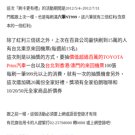
這次「刷卡更有禮」的活動期間是2012/5/4~2012/7/31
門檻跟上次一樣，也是每刷滿
六筆NT999
，該六筆就有三倍紅利(含原
本的一倍紅利)
除了紅利三倍送之外，上次在百貨公司最快刷到15萬的人
有
台北東京來回機票(每週前15名)
這次則是以抽獎的方式，要抽
價值超過百萬的TOYOTA
Prius汽車
一台以及
台北到香港/澳門的來回機票
100張
每刷一筆999元以上的消費，就有一次的抽獎機會另外，
這次還加碼20萬份全家好禮，獎項有全家伯朗咖啡和
10/20/50元全家商品折價券
跟之前一樣，這個活動必須要上網或語音登錄才有效
有花旗信用卡的人趕緊打02-25768000 轉0888 或上網登錄吧!