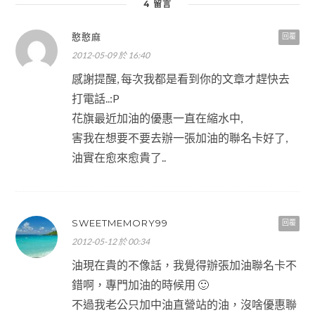
4 留言
憨憨麻
回覆
2012-05-09 於 16:40
感謝提醒, 每次我都是看到你的文章才趕快去
打電話..:P
花旗最近加油的優惠一直在縮水中,
害我在想要不要去辦一張加油的聯名卡好了,
油實在愈來愈貴了..
SWEETMEMORY99
回覆
2012-05-12 於 00:34
油現在貴的不像話，我覺得辦張加油聯名卡不
錯啊，專門加油的時候用 🙂
不過我老公只加中油直營站的油，沒啥優惠聯