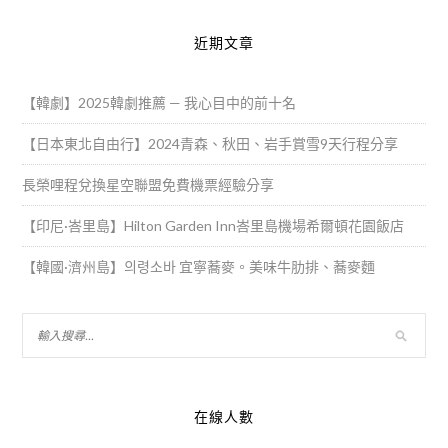
近期文章
【韓劇】2025韓劇推薦 — 我心目中的前十名
【日本東北自由行】2024青森、秋田、岩手賞雪9天行程分享
長榮哩程兌換星空聯盟免費機票經驗分享
【印尼·峇里島】Hilton Garden Inn峇里島機場希爾頓花園飯店
【韓國·濟州島】의령소바 宜寧蕎麥。美味牛肋排、蕎麥麵
在線人數