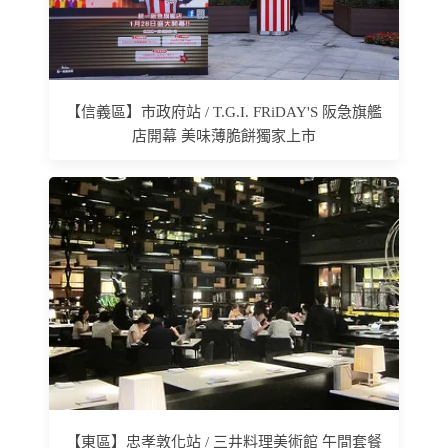
【信義區】市政府站 / T.G.I. FRiDAY'S 阪急旗艦
店開幕 美味薄脆餅獨家上市
【東區】忠孝敦化站 / 三井料理美術館 午間套餐