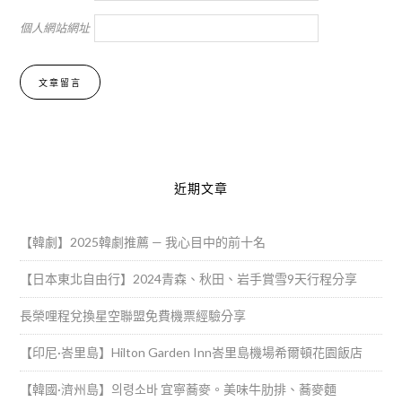
個人網站網址
Alternative:
近期文章
【韓劇】2025韓劇推薦 — 我心目中的前十名
【日本東北自由行】2024青森、秋田、岩手賞雪9天行程分享
長榮哩程兌換星空聯盟免費機票經驗分享
【印尼·峇里島】Hilton Garden Inn峇里島機場希爾頓花園飯店
【韓國·濟州島】의령소바 宜寧蕎麥。美味牛肋排、蕎麥麵