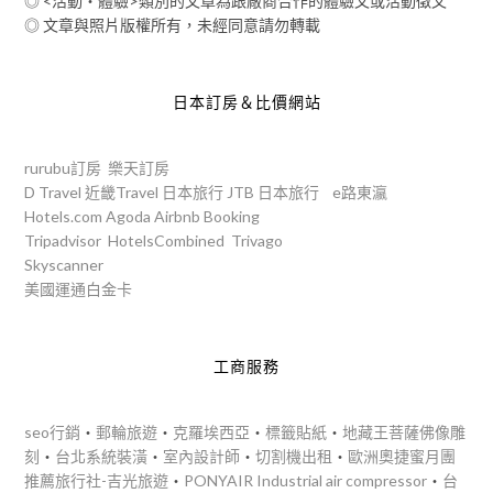
◎ <活動‧體驗>類別的文章為跟廠商合作的體驗文或活動徵文
◎ 文章與照片版權所有，未經同意請勿轉載
日本訂房＆比價網站
rurubu訂房
樂天訂房
D Travel
近畿Travel
日本旅行
JTB
日本旅行
e路東瀛
Hotels.com
Agoda
Airbnb
Booking
Tripadvisor
HotelsCombined
Trivago
Skyscanner
美國運通白金卡
工商服務
seo行銷
‧
郵輪旅遊
‧
克羅埃西亞
‧
標籤貼紙
‧
地藏王菩薩佛像雕
刻
‧
台北系統裝潢
‧
室內設計師
‧
切割機出租
‧
歐洲奧捷蜜月團
推薦旅行社-吉光旅遊
‧
PONYAIR Industrial air compressor
‧
台