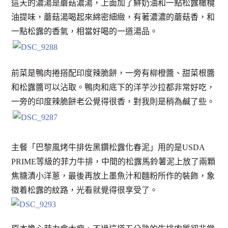
這天的濃湯是蘑菇濃湯，上面加了鮮奶油和一點松露橄欖
油提味，蘑菇湯喝起來綿密細緻，有著濃濃的蘑菇香，和
一點松露的香氣，相當好喝的一道湯品。
前菜是鴨肉捲搭配印度辣脆餅，一旁有柳橙醬、甜菜根醬
和松露醬可以沾取。鴨肉和底下的洋芋沙拉都非常好吃，
一旁的印度辣脆餅老公覺得很香，對我則是稍為鹹了些。
主餐「巴黎風烤牛排佐黑鑽松露化春泥」用的是USDA
PRIME等級的菲力牛排，中間的松露馬鈴薯泥上放了兩顆
焦糖漬小洋蔥，最後再放上墨魚汁和麵粉所作的裝飾，象
徵着松露的紋路，光看就覺得很享受了。