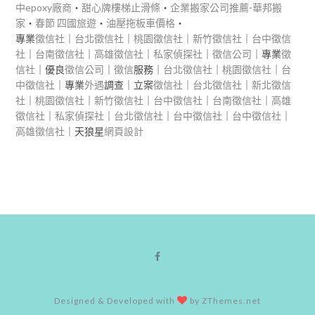
中epoxy廠商
‧
甜心牌樓梯止滑條
‧
企業搬家公司推薦-華邦搬
家
‧
春節 四國旅遊
‧
油壓拖板車價格
‧
專業
徵信社
｜
台北徵信社
｜
桃園徵信社
｜
新竹徵信社
｜
台中徵信
社
｜
台南徵信社
｜
高雄徵信社
｜
私家偵探社
｜
徵信公司
｜專業
徵
信社
｜優良
徵信公司
｜
徵信
服務｜
台北徵信社
｜
桃園徵信社
｜
台
中徵信社
｜專業
外遇
調查｜立案
徵信社
｜
台北徵信社
｜
新北徵信
社
｜
桃園徵信社
｜
新竹徵信社
｜
台中徵信社
｜
台南徵信社
｜
高雄
徵信社
｜
私家偵探社
｜
台北徵信社
｜
台中徵信社
｜
台中徵信社
｜
高雄徵信社
｜天狼星
網頁設計
Designed & Developed with
by ZThemes.net