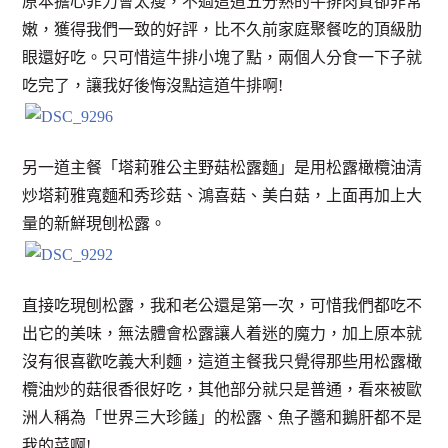
原本擔心菲力會太瘦，不過這道五分熟的牛排肉質卻非常
嫩，獲得我們一致的好評，比不久前家庭聚餐吃的頂級肋
眼還好吃。只可惜這牛排小塊了點，兩個人分食一下子就
吃完了，讓我好後悔沒點這道牛排啊!
另一道主餐「塔莉雅公主野菇松露麵」是用松露橄欖油清
炒塔莉雅寬麵和秀珍菇、鴻喜菇、美白菇，上面再加上大
量的新鮮現刨松露。
直接吃現刨松露，我和老公還是第一次，可惜我們都吃不
出它的美味，無法體會松露讓人着迷的魔力，加上原本就
沒有很喜歡吃義大利麵，這道主餐我只覺得那些用松露橄
欖油炒的菇很香很好吃，其他部分就只是普通，看來被歐
洲人稱為「世界三大珍饈」的松露、魚子醬和鵝肝都不是
我的菜啊!