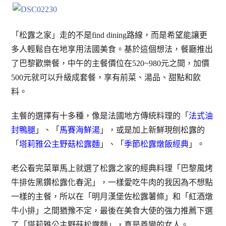
「松露之家」走的不是find dining路線，而是希望能讓更
多人輕鬆自在地享用法國美食。基於這個想法，餐廳推出
了巴黎歡樂餐，中午的主餐價位在520~980元之間，加價
500元就可以升級成套餐，享有前菜、湯品、甜點和飲
料。
主餐的選擇有十多種，像是法國地方傳統料理的「
法式油
封鴨腿
」、「
馬賽海鮮湯
」，或是加上新鮮現刨松露的
「
塔莉雅公主野菇松露麵
」、「
季節松露燉飯經典
」。
老公看完菜單馬上就選了松露之家的經典料理「巴黎風烤
牛排佐黑鑽松露化春泥」，一樣愛吃牛肉的我因為不想點
一樣的主餐，所以在「明月漢堡佐松露薯條」和「紅酒燉
牛小排」之間猶豫不定，最後在美食大使的強力推薦下選
了「塔莉雅公主野菇松露麵」，真是善變的女人。