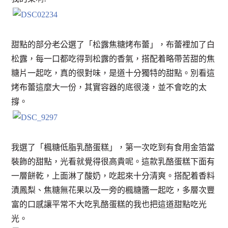
甜點的部分老公選了「松露焦糖烤布蕾」，布蕾裡加了白
松露，每一口都吃得到松露的香氣，搭配着略帶苦甜的焦
糖片一起吃，真的很對味，是道十分獨特的甜點。別看這
烤布蕾這麼大一份，其實容器的底很淺，並不會吃的太
撐。
我選了「楓糖低脂乳酪蛋糕」，第一次吃到有食用金箔當
裝飾的甜點，光看就覺得很高貴呢。這款乳酪蛋糕下面有
一層餅乾，上面淋了酸奶，吃起來十分清爽。搭配着香料
漬鳳梨、焦糖無花果以及一旁的楓糖醬一起吃，多層次豐
富的口感讓平常不大吃乳酪蛋糕的我也把這道甜點吃光
光。