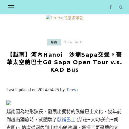
2024-04-17
越南
【越南】河內Hanoi—沙壩Sapa交通。豪
華太空艙巴士G8 Sapa Open Tour v.s.
KAD Bus
Last Updated on 2024-04-25 by
Teresa
越南因為地形狹長，發展出獨特的臥鋪巴士文化，幾年前
到越南獨旅時，就體驗了
臥鋪巴士
(芽莊⭢大叨/美奈⭢胡
志明)。這次從河內到山中小鎮沙壩，選擇了更豪華的太