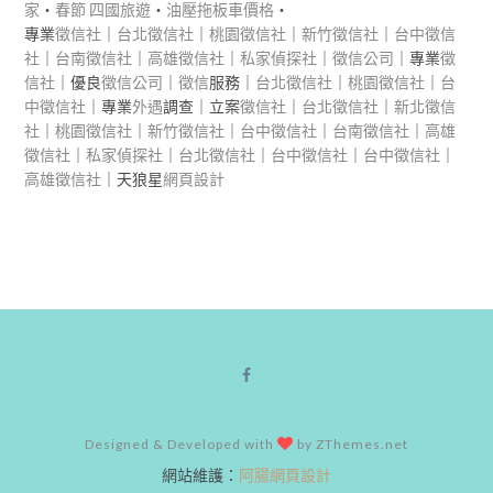
家
‧
春節 四國旅遊
‧
油壓拖板車價格
‧
專業
徵信社
｜
台北徵信社
｜
桃園徵信社
｜
新竹徵信社
｜
台中徵信
社
｜
台南徵信社
｜
高雄徵信社
｜
私家偵探社
｜
徵信公司
｜專業
徵
信社
｜優良
徵信公司
｜
徵信
服務｜
台北徵信社
｜
桃園徵信社
｜
台
中徵信社
｜專業
外遇
調查｜立案
徵信社
｜
台北徵信社
｜
新北徵信
社
｜
桃園徵信社
｜
新竹徵信社
｜
台中徵信社
｜
台南徵信社
｜
高雄
徵信社
｜
私家偵探社
｜
台北徵信社
｜
台中徵信社
｜
台中徵信社
｜
高雄徵信社
｜天狼星
網頁設計
Designed & Developed with
by ZThemes.net
網站維護：
阿腸網頁設計