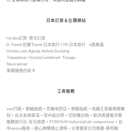
日本訂房＆比價網站
rurubu訂房
樂天訂房
D Travel
近畿Travel
日本旅行
JTB
日本旅行
e路東瀛
Hotels.com
Agoda
Airbnb
Booking
Tripadvisor
HotelsCombined
Trivago
Skyscanner
美國運通白金卡
工商服務
seo行銷
‧
郵輪旅遊
‧
克羅埃西亞
‧
標籤貼紙
‧
地藏王菩薩佛像雕
刻
‧
台北系統裝潢
‧
室內設計師
‧
切割機出租
‧
歐洲奧捷蜜月團
推薦旅行社-吉光旅遊
‧
PONYAIR Industrial air compressor
‧
台
中epoxy廠商
‧
甜心牌樓梯止滑條
‧
企業搬家公司推薦-華邦搬