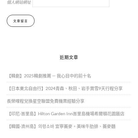
個人網站網址
Alternative:
近期文章
【韓劇】2025韓劇推薦 — 我心目中的前十名
【日本東北自由行】2024青森、秋田、岩手賞雪9天行程分享
長榮哩程兌換星空聯盟免費機票經驗分享
【印尼·峇里島】Hilton Garden Inn峇里島機場希爾頓花園飯店
【韓國·濟州島】의령소바 宜寧蕎麥。美味牛肋排、蕎麥麵