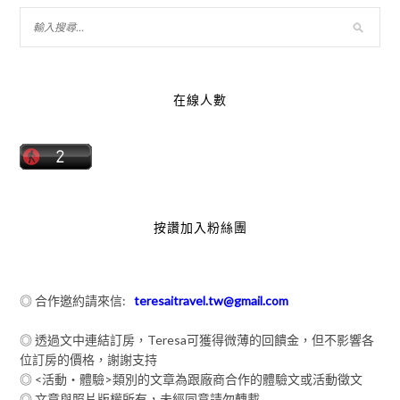
在線人數
按讚加入粉絲團
◎ 合作邀約請來信:
teresaitravel.tw@gmail.com
◎ 透過文中連結訂房，Teresa可獲得微薄的回饋金，但不影響各
位訂房的價格，謝謝支持
◎ <活動‧體驗>類別的文章為跟廠商合作的體驗文或活動徵文
◎ 文章與照片版權所有，未經同意請勿轉載