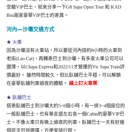
空艙VIP巴士，就來分享一下G8 Sapa Open Tour 和 KAD
Bus兩家豪華VIP巴士的差異。
河內—沙壩交通方式
★ 火車
因為沙壩沒有火車站，所以要從河內搭約8小時的火車到
老街(Lao Cai)，再轉乘巴士到沙壩。有多家火車公司可以
選擇，以Chapa Express和2022/11才營運的Vic Sapa Train評
價最好。 雖然時間較久，但比臥鋪巴士平穩，可以解鎖
在豪華臥鋪列車過夜的體驗。
線上訂火車票
★ 臥鋪巴士
搭乘臥鋪巴士到沙壩大約5~6個小時，有一排3~4個座位的
一般臥鋪巴士，也有單走道左右各一個Cabin的豪華VIP巴
士。不像火車只有晚上過夜的列車，臥鋪巴士一天有好幾
個班次可供選擇，方便安排行程。