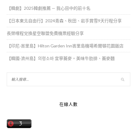
【韓劇】2025韓劇推薦 — 我心目中的前十名
【日本東北自由行】2024青森、秋田、岩手賞雪9天行程分享
長榮哩程兌換星空聯盟免費機票經驗分享
【印尼·峇里島】Hilton Garden Inn峇里島機場希爾頓花園飯店
【韓國·濟州島】의령소바 宜寧蕎麥。美味牛肋排、蕎麥麵
在線人數