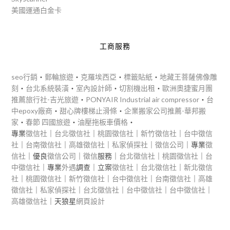
美國運通白金卡
工商服務
seo行銷
‧
郵輪旅遊
‧
克羅埃西亞
‧
標籤貼紙
‧
地藏王菩薩佛像雕
刻
‧
台北系統裝潢
‧
室內設計師
‧
切割機出租
‧
歐洲奧捷蜜月團
推薦旅行社-吉光旅遊
‧
PONYAIR Industrial air compressor
‧
台
中epoxy廠商
‧
甜心牌樓梯止滑條
‧
企業搬家公司推薦-華邦搬
家
‧
春節 四國旅遊
‧
油壓拖板車價格
‧
專業
徵信社
｜
台北徵信社
｜
桃園徵信社
｜
新竹徵信社
｜
台中徵信
社
｜
台南徵信社
｜
高雄徵信社
｜
私家偵探社
｜
徵信公司
｜專業
徵
信社
｜優良
徵信公司
｜
徵信
服務｜
台北徵信社
｜
桃園徵信社
｜
台
中徵信社
｜專業
外遇
調查｜立案
徵信社
｜
台北徵信社
｜
新北徵信
社
｜
桃園徵信社
｜
新竹徵信社
｜
台中徵信社
｜
台南徵信社
｜
高雄
徵信社
｜
私家偵探社
｜
台北徵信社
｜
台中徵信社
｜
台中徵信社
｜
高雄徵信社
｜天狼星
網頁設計