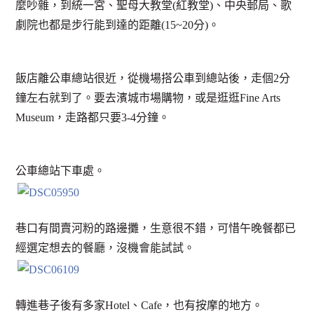
麼吵雜，到統一宮、聖母大教堂(紅教堂)、中央郵局、歌
劇院也都是步行能到達的距離(15~20分)。
飯店離公車總站很近，從機場搭公車到總站後，走個2分
鐘左右就到了。要去濱城市場購物，或是逛逛Fine Arts
Museum，走路都只要3-4分鐘。
公車總站下車處。
巷口有間賣河粉的路邊攤，生意很不錯，可惜午晚餐都已
經選定想去的餐廳，沒機會能試試。
轉進巷子後有多家Hotel、Cafe，也有按摩的地方。