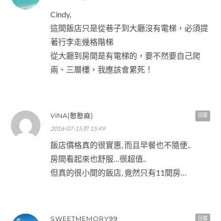
Cindy,
這間飯店只是從巷子到大廳沒有電梯，必須提
著行李走幾格階梯
從大廳到房間是有電梯的，要不然要自己爬
兩、三層樓，我應該會累死！
VINA(憨憨麻)
回覆
2016-07-15 於 15:49
飯店價格真的很實惠, 而且早餐也不隨便..
房間看起來也舒服…很超值..
但真的很小間的飯店, 竟然只有11間房…
SWEETMEMORY99
回覆