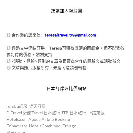
按讚加入粉絲團
◎ 合作邀約請來信:
teresaitravel.tw@gmail.com
◎ 透過文中連結訂房，Teresa可獲得微薄的回饋金，但不影響各
位訂房的價格，謝謝支持
◎ <活動‧體驗>類別的文章為跟廠商合作的體驗文或活動徵文
◎ 文章與照片版權所有，未經同意請勿轉載
日本訂房＆比價網站
rurubu訂房
樂天訂房
D Travel
近畿Travel
日本旅行
JTB
日本旅行
e路東瀛
Hotels.com
Agoda
Airbnb
Booking
Tripadvisor
HotelsCombined
Trivago
Skyscanner