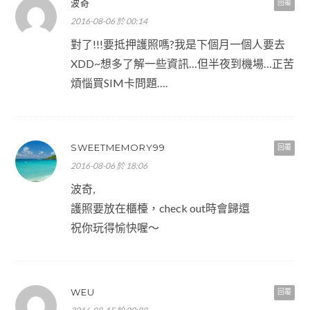
波奇
回覆
2016-08-06 於 00:14
對了!!!要抵押護照嗎?我是下個月一個人要去
XDD~想多了解一些資訊…但半夜到機場…正苦
煩惱買SIM卡問題….
SWEETMEMORY99
回覆
2016-08-06 於 18:06
波奇,
護照要放在櫃檯，check out時會歸還
祝你玩得愉快喔～
WEU
回覆