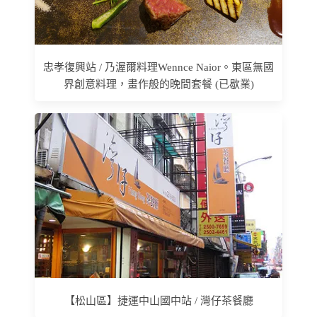
忠孝復興站 / 乃渥爾料理Wennce Naior。東區無國
界創意料理，畫作般的晚間套餐 (已歇業)
【松山區】捷運中山國中站 / 灣仔茶餐廳