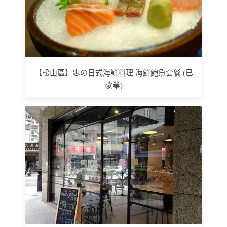
【松山區】忠の日式海鮮料理 海鮮鮑魚套餐 (已
歇業)