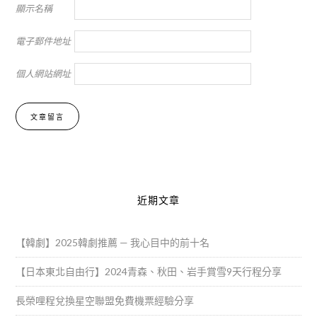
顯示名稱
電子郵件地址
個人網站網址
Alternative:
近期文章
【韓劇】2025韓劇推薦 — 我心目中的前十名
【日本東北自由行】2024青森、秋田、岩手賞雪9天行程分享
長榮哩程兌換星空聯盟免費機票經驗分享