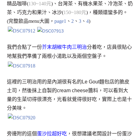
精品咖啡(
130~140元
)、台灣茶、有機水果茶、冷泡茶、奶
茶、巧克力和果汁、冰沙(
150~180元
)，種類還蠻多的。
(完整飲品menu大圖，
page1
、
2
、
3
、
4
)
我們合點了一份
芥末胡椒牛肉三明治
分着吃，店員很貼心
地幫我們準備了兩根小湯匙以及兩個空盤子。
這裡的三明治用的是內湖很有名的Le Gout麵包店的脆皮
土司，然後抹上自製的cream cheese醬料，可以看到大
量的生菜切得很漂亮，光看就覺得很好吃，實際上也是十
分美味。
旁邊附的這個
蛋沙拉超好吃
，很想建議老闆設計一份蛋沙