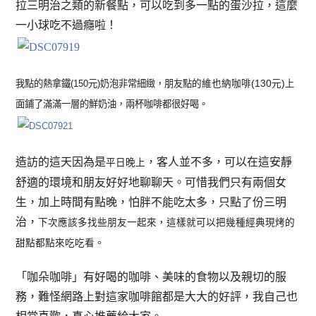
拉三明治之類的新餐點，可以吃到多一點的
蛋沙拉，這麼
一小球吃不過癮啦！
我點的熱拿鐵(150元)奶泡非常細緻，朋友點
的維也納咖啡(130元)
上
面鋪了滿滿一層的鮮奶油，兩杯咖啡都很好喝。
造訪的這天因為是
，客人並不多，可以在這安靜
平日晚上
舒適的環境和朋友好好地聊聊天。可惜我們只有兩個女
生，加上時間有點晚，怕胖不能吃太多，只點了份三明
治，
下次應該多找些朋友一起來，這樣就可以把幾種經典現烤的
甜點都點來吃吃看。
「咖朵咖啡」有好喝的咖啡、美味的食物以及親切的服
務，難怪網路上對這家咖啡館都是大大的好評，我自己也