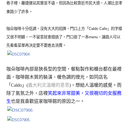
巷子裡，離捷運站其實並不遠，但因為比較靠近市民大道，人潮比忠孝
東路少了許多。
咖朵咖啡十分低調，沒有大大的招牌，門口上方「Caldo Cafe」的字樣
又很不明顯，一不留意就會錯過了。門口掛了一本menu，讓路人可以
先看看菜單再決定要不要進去消費。
咖朵咖啡內部是狹長型的空間，餐點製作和櫃台都在最裡
面，咖啡館木質的裝潢、暖色調的燈光，如同店名
「Caldo」(
義大利文溫暖的意思
)，想給人溫暖的感覺。而
除了氣氛之外，店裡
笑起來非常甜美，又很
親切的女服務
生
也是我喜歡這家咖啡館的原因之一。