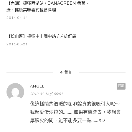
【內湖】捷運西湖站 / BANAGREEN 香蕉．
綠。健康美味義式輕食料理
2014-04-14
【松山區】捷運中山國中站 / 芳雄鮮饌
2011-08-21
4 留言
ANGEL
回覆
2013-01-16 於 00:01
像這樣簡約溫暖的咖啡館真的很吸引人呢～
我超愛蛋沙拉的………如果有機會去，我想會
厚臉皮的問，能不能多要一點……XD