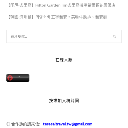
【印尼·峇里島】Hilton Garden Inn峇里島機場希爾頓花園飯店
【韓國·濟州島】의령소바 宜寧蕎麥。美味牛肋排、蕎麥麵
在線人數
按讚加入粉絲團
◎ 合作邀約請來信:
teresaitravel.tw@gmail.com