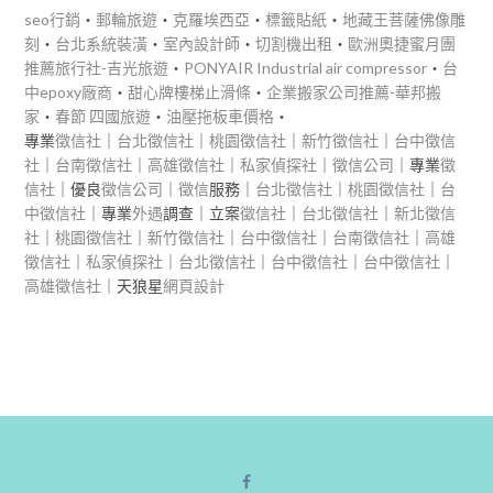
seo行銷
‧
郵輪旅遊
‧
克羅埃西亞
‧
標籤貼紙
‧
地藏王菩薩佛像雕
刻
‧
台北系統裝潢
‧
室內設計師
‧
切割機出租
‧
歐洲奧捷蜜月團
推薦旅行社-吉光旅遊
‧
PONYAIR Industrial air compressor
‧
台
中epoxy廠商
‧
甜心牌樓梯止滑條
‧
企業搬家公司推薦-華邦搬
家
‧
春節 四國旅遊
‧
油壓拖板車價格
‧
專業
徵信社
｜
台北徵信社
｜
桃園徵信社
｜
新竹徵信社
｜
台中徵信
社
｜
台南徵信社
｜
高雄徵信社
｜
私家偵探社
｜
徵信公司
｜專業
徵
信社
｜優良
徵信公司
｜
徵信
服務｜
台北徵信社
｜
桃園徵信社
｜
台
中徵信社
｜專業
外遇
調查｜立案
徵信社
｜
台北徵信社
｜
新北徵信
社
｜
桃園徵信社
｜
新竹徵信社
｜
台中徵信社
｜
台南徵信社
｜
高雄
徵信社
｜
私家偵探社
｜
台北徵信社
｜
台中徵信社
｜
台中徵信社
｜
高雄徵信社
｜天狼星
網頁設計