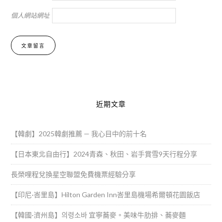
個人網站網址
Alternative:
近期文章
【韓劇】2025韓劇推薦 — 我心目中的前十名
【日本東北自由行】2024青森、秋田、岩手賞雪9天行程分享
長榮哩程兌換星空聯盟免費機票經驗分享
【印尼·峇里島】Hilton Garden Inn峇里島機場希爾頓花園飯店
【韓國·濟州島】의령소바 宜寧蕎麥。美味牛肋排、蕎麥麵