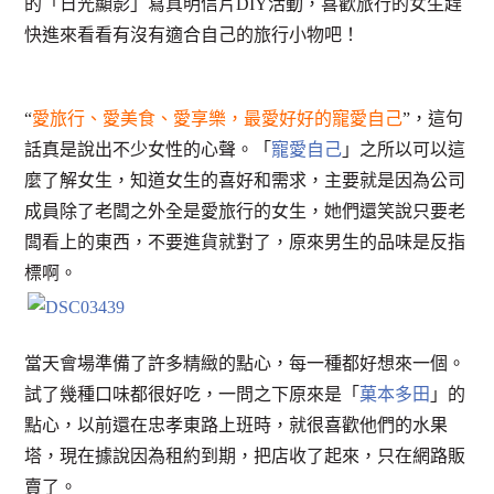
的「日光顯影」寫真明信片DIY活動，喜歡旅行的女生趕
快進來看看有沒有適合自己的旅行小物吧！
“
愛旅行、愛美食、愛享樂，最愛好好的寵愛自己
”，這句
話真是說出不少女性的心聲。「
寵愛自己
」之所以可以這
麼了解女生，知道女生的喜好和需求，主要就是因為公司
成員除了老闆之外全是愛旅行的女生，她們還笑說只要老
闆看上的東西，不要進貨就對了，原來男生的品味是反指
標啊。
當天會場準備了許多精緻的點心，每一種都好想來一個。
試了幾種口味都很好吃，一問之下原來是「
菓本多田
」的
點心，以前還在忠孝東路上班時，就很喜歡他們的水果
塔，現在據說因為租約到期，把店收了起來，只在網路販
賣了。