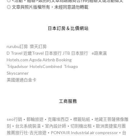
◎ <活動‧體驗>類別的文章為跟廠商合作的體驗文或活動徵文
◎ 文章與照片版權所有，未經同意請勿轉載
日本訂房＆比價網站
rurubu訂房
樂天訂房
D Travel
近畿Travel
日本旅行
JTB
日本旅行
e路東瀛
Hotels.com
Agoda
Airbnb
Booking
Tripadvisor
HotelsCombined
Trivago
Skyscanner
美國運通白金卡
工商服務
seo行銷
‧
郵輪旅遊
‧
克羅埃西亞
‧
標籤貼紙
‧
地藏王菩薩佛像雕
刻
‧
台北系統裝潢
‧
室內設計師
‧
切割機出租
‧
歐洲奧捷蜜月團
推薦旅行社-吉光旅遊
‧
PONYAIR Industrial air compressor
‧
台