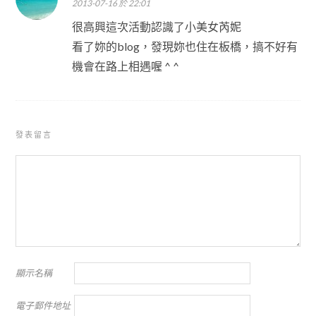
2013-07-16 於 22:01
很高興這次活動認識了小美女芮妮
看了妳的blog，發現妳也住在板橋，搞不好有
機會在路上相遇喔 ^ ^
發表留言
顯示名稱
電子郵件地址