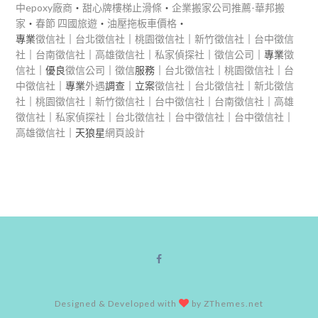
中epoxy廠商
‧
甜心牌樓梯止滑條
‧
企業搬家公司推薦-華邦搬
家
‧
春節 四國旅遊
‧
油壓拖板車價格
‧
專業
徵信社
｜
台北徵信社
｜
桃園徵信社
｜
新竹徵信社
｜
台中徵信
社
｜
台南徵信社
｜
高雄徵信社
｜
私家偵探社
｜
徵信公司
｜專業
徵
信社
｜優良
徵信公司
｜
徵信
服務｜
台北徵信社
｜
桃園徵信社
｜
台
中徵信社
｜專業
外遇
調查｜立案
徵信社
｜
台北徵信社
｜
新北徵信
社
｜
桃園徵信社
｜
新竹徵信社
｜
台中徵信社
｜
台南徵信社
｜
高雄
徵信社
｜
私家偵探社
｜
台北徵信社
｜
台中徵信社
｜
台中徵信社
｜
高雄徵信社
｜天狼星
網頁設計
Designed & Developed with
by ZThemes.net