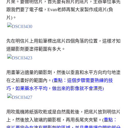
片來。要做明信片，首先要有照片的底片，主辦單位事先
跟我們要了電子檔，Evan老師再幫大家製作成底片(負
片)。
先在明信片上用鉛筆標出底片四個角落的位置，這樣才知
道顯影劑要塗得範圍有多大。
用畫筆沾適量的顯影劑，然後以垂直和水平方向均勻地塗
在之前畫好的範圍內。
(重點：這個步驟需要熟練的技
巧，如果藥水不平均，做出來的影像就不會漂亮)
用吹風機將紙張吹乾或是自然風乾後，把底片放到明信片
上，然後放入玻璃的顯影框，再用長尾夾夾緊。(
重點：
底片要完全在塗有顯影劑的區域，並且盡量讓中間的部分