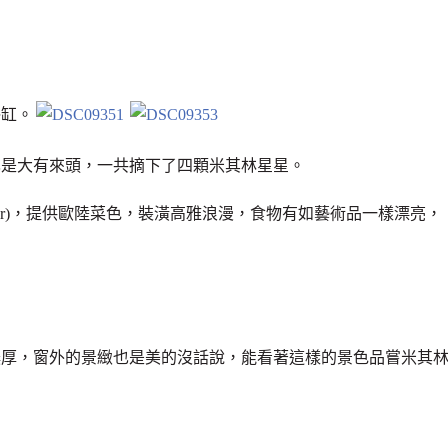
浴缸。
也是大有來頭，一共摘下了四顆米其林星星。
rill + Bar)，提供歐陸菜色，裝潢高雅浪漫，食物有如藝術品一樣漂亮，
濃厚，窗外的景緻也是美的沒話說，能看著這樣的景色品嘗米其