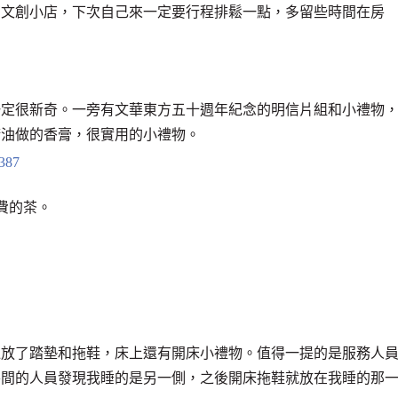
有文創小店，下次自己來一定要行程排鬆一點，多留些時間在房
一定很新奇。一旁有文華東方五十週年紀念的明信片組和小禮物
精油做的香膏，很實用的小禮物。
免費的茶。
邊放了踏墊和拖鞋，床上還有開床小禮物。值得一提的是服務人
房間的人員發現我睡的是另一側，之後開床拖鞋就放在我睡的那