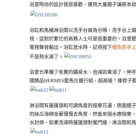
浴室時尚的設計我很喜歡，運用大量鏡子讓原本
浴缸和馬桶淋浴間以洗手台做為分隔，洗手台上
視，這對於繁忙的商務人士可是很重要的。浴室
電視聲音輸出。浴缸放水時，記得按下
橘色把手
不是熱水澡了。
浴室也準備了免費的礦泉水，泡澡如果渴了，伸
國精品HERMES愛馬仕履行組，超高級！連梳子
淋浴間有蓮蓬頭和可調角度的按摩花灑，側面鏡
的絲瓜海綿坐著慢慢去角質，然後來個水療按摩
水封條，如果洗澡時蓮蓬頭對著門縫，淋浴間和