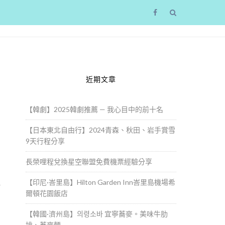
近期文章
【韓劇】2025韓劇推薦 — 我心目中的前十名
【日本東北自由行】2024青森、秋田、岩手賞雪
9天行程分享
長榮哩程兌換星空聯盟免費機票經驗分享
【印尼·峇里島】Hilton Garden Inn峇里島機場希
酒
爾頓花園飯店
，
【韓國·濟州島】의령소바 宜寧蕎麥。美味牛肋
排、蕎麥麵