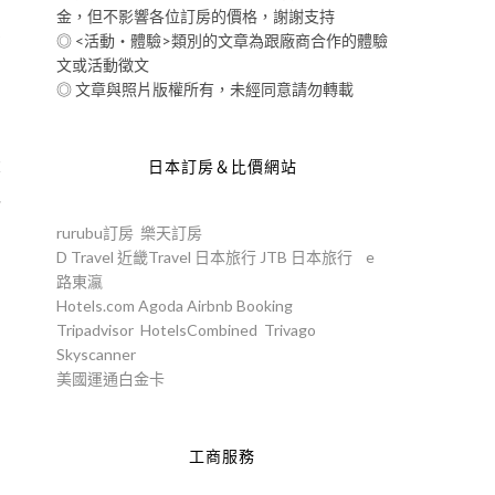
金，但不影響各位訂房的價格，謝謝支持
◎ <活動‧體驗>類別的文章為跟廠商合作的體驗
有
文或活動徵文
◎ 文章與照片版權所有，未經同意請勿轉載
大
日本訂房＆比價網站
以
rurubu訂房
樂天訂房
D Travel
近畿Travel
日本旅行
JTB
日本旅行
e
路東瀛
Hotels.com
Agoda
Airbnb
Booking
Tripadvisor
HotelsCombined
Trivago
Skyscanner
美國運通白金卡
工商服務