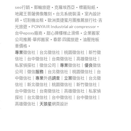
seo行銷
‧
郵輪旅遊
‧
克羅埃西亞
‧
標籤貼紙
‧
地藏王菩薩佛像雕刻
‧
台北系統裝潢
‧
室內設計
師
‧
切割機出租
‧
歐洲奧捷蜜月團推薦旅行社-吉
光旅遊
‧
PONYAIR Industrial air compressor
‧
台中epoxy廠商
‧
甜心牌樓梯止滑條
‧
企業搬家
的
公司推薦-華邦搬家
‧
春節 四國旅遊
‧
油壓拖板
而
車價格
‧
專業
徵信社
｜
台北徵信社
｜
桃園徵信社
｜
新竹徵
信社
｜
台中徵信社
｜
台南徵信社
｜
高雄徵信社
｜
私家偵探社
｜
徵信公司
｜專業
徵信社
｜優良
徵信
法
公司
｜
徵信
服務｜
台北徵信社
｜
桃園徵信社
｜
台
中徵信社
｜專業
外遇
調查｜立案
徵信社
｜
台北徵
信社
｜
新北徵信社
｜
桃園徵信社
｜
新竹徵信社
｜
台中徵信社
｜
台南徵信社
｜
高雄徵信社
｜
私家偵
探社
｜
台北徵信社
｜
台中徵信社
｜
台中徵信社
｜
備
高雄徵信社
｜天狼星
網頁設計
防