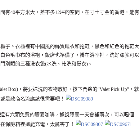
房間有40平方米大，差不多12坪的空間，在寸土寸金的香港，能
個櫃子。衣櫃裡有中國風的絲質睡衣和拖鞋，黑色和紅色的拖鞋
穿白色毛巾布的浴袍，飯店也準備了，掛在浴室裡，洗好澡就可
門別類的三種洗衣袋(水洗、乾洗和燙衣)。
Box)，將要送洗的衣物放好，按下門邊的“Valet Pick Up”，就
星或是政商名流應該很需要吧！
熨斗，還有六顆免費的膠囊咖啡，據說膠囊一天會補兩次，可以喝個
放在保險箱裡還能充電，太厲害了！