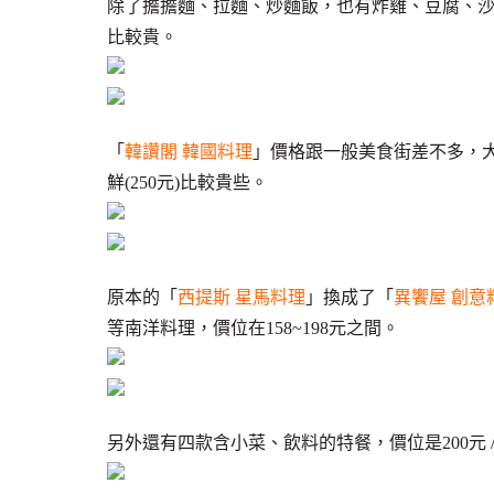
除了擔擔麵、拉麵、炒麵飯，也有炸雞、豆腐、
比較貴。
「
韓讚閣 韓國料理
」價格跟一般美食街差不多，大部
鮮(250元)比較貴些。
原本的「
西提斯 星馬料理
」換成了「
異饗屋 創意
等南洋料理，價位在158~198元之間。
另外還有四款含小菜、飲料的特餐，價位是200元 / 2