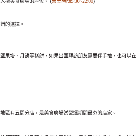
人擠美食廣場的座位。 (
營業時間5:30~22:00
)
不錯的選擇。
、堅果塔、月餅等糕餅，如果出國拜訪朋友需要伴手禮，也可以
北地區有五間分店，是美食廣場試營運期間最夯的店家。