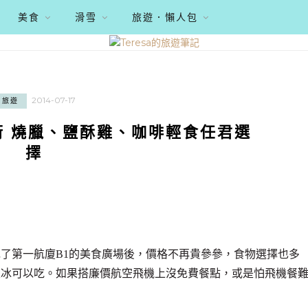
美食
滑雪
旅遊．懶人包
2014-07-17
旅遊
街 燒臘、鹽酥雞、咖啡輕食任君選
擇
了第一航廈B1的美食廣場後，價格不再貴參參，食物選擇也多
果冰可以吃。如果搭廉價航空飛機上沒免費餐點，或是怕飛機餐