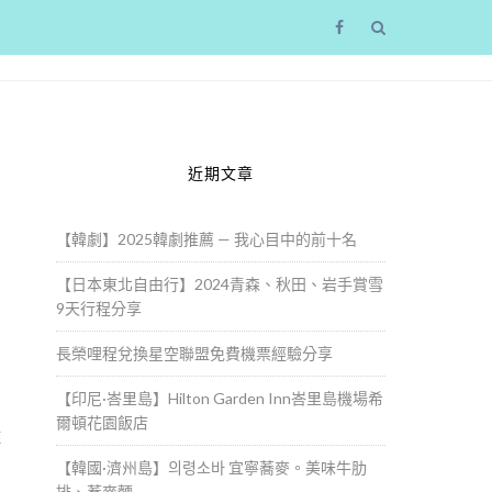
近期文章
【韓劇】2025韓劇推薦 — 我心目中的前十名
【日本東北自由行】2024青森、秋田、岩手賞雪
9天行程分享
長榮哩程兌換星空聯盟免費機票經驗分享
【印尼·峇里島】Hilton Garden Inn峇里島機場希
爾頓花園飯店
難
【韓國·濟州島】의령소바 宜寧蕎麥。美味牛肋
排、蕎麥麵