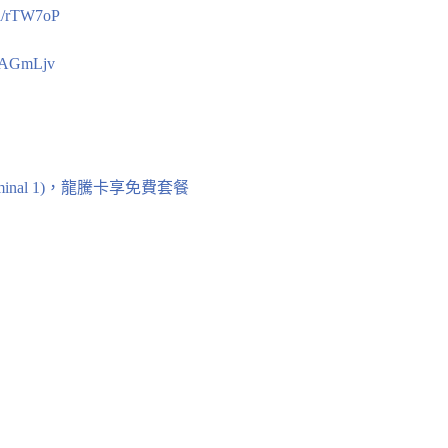
gl/rTW7oP
gl/AGmLjv
minal 1)，龍騰卡享免費套餐