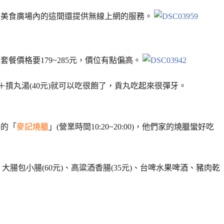
，美食廣場內的這間還提供無線上網的服務。
餐價格要179~285元，價位有點偏高。
＋摃丸湯(40元)就可以吃很飽了，貢丸吃起來很彈牙。
陽的「
麥記燒臘
」(營業時間10:20~20:00)，他們家的燒臘蠻好吃
、大腸包小腸(60元)、高粱酒香腸(35元)、台啤水果啤酒、豬肉乾