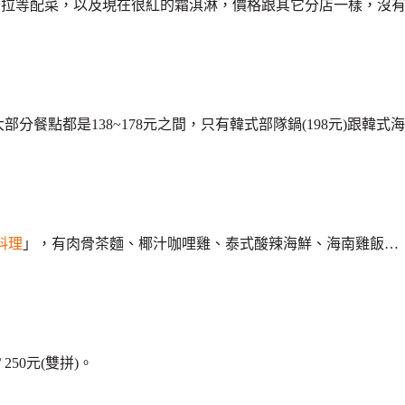
沙拉等配菜，以及現在很紅的霜淇淋，價格跟其它分店一樣，沒
分餐點都是138~178元之間，只有韓式部隊鍋(198元)跟韓式海
料理
」，有肉骨茶麵、椰汁咖哩雞、泰式酸辣海鮮、海南雞飯…
50元(雙拼)。