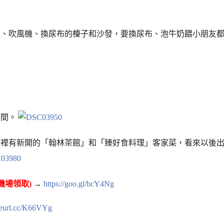
水、吹風機、換尿布的檯子和沙發，要換尿布、泡牛奶餵小朋友
時間。
這裡有新開的「翰林茶館」和「臻好食料理」客家菜，看來以後
園機場領取)
→
https://goo.gl/bcY4Ng
/reurl.cc/K66VYg