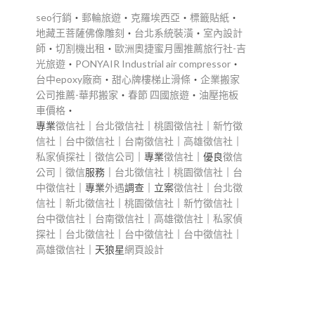
有
seo行銷
‧
郵輪旅遊
‧
克羅埃西亞
‧
標籤貼紙
‧
地藏王菩薩佛像雕刻
‧
台北系統裝潢
‧
室內設計
師
‧
切割機出租
‧
歐洲奧捷蜜月團推薦旅行社-吉
光旅遊
‧
PONYAIR Industrial air compressor
‧
台中epoxy廠商
‧
甜心牌樓梯止滑條
‧
企業搬家
公司推薦-華邦搬家
‧
春節 四國旅遊
‧
油壓拖板
車價格
‧
專業
徵信社
｜
台北徵信社
｜
桃園徵信社
｜
新竹徵
信社
｜
台中徵信社
｜
台南徵信社
｜
高雄徵信社
｜
私家偵探社
｜
徵信公司
｜專業
徵信社
｜優良
徵信
公司
｜
徵信
服務｜
台北徵信社
｜
桃園徵信社
｜
台
中徵信社
｜專業
外遇
調查｜立案
徵信社
｜
台北徵
信社
｜
新北徵信社
｜
桃園徵信社
｜
新竹徵信社
｜
台中徵信社
｜
台南徵信社
｜
高雄徵信社
｜
私家偵
探社
｜
台北徵信社
｜
台中徵信社
｜
台中徵信社
｜
高雄徵信社
｜天狼星
網頁設計