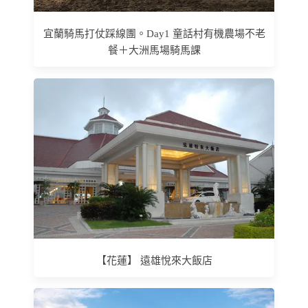
宜蘭騎馬打仗踩線團。Day1 童話村有機農場不老
餐＋大洲馬場騎馬課
【花蓮】 遠雄悅來大飯店