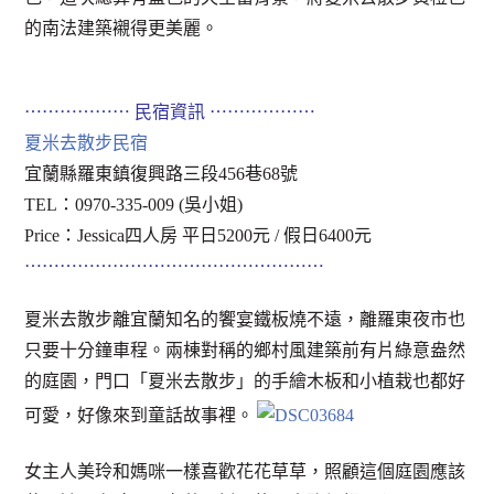
的南法建築襯得更美麗。
⋯⋯⋯⋯⋯⋯ 民宿資訊 ⋯⋯⋯⋯⋯⋯
夏米去散步民宿
宜蘭縣羅東鎮復興路三段456巷68號
TEL：0970-335-009 (吳小姐)
Price：Jessica四人房 平日5200元 / 假日6400元
⋯⋯⋯⋯⋯⋯⋯⋯⋯⋯⋯⋯⋯⋯⋯⋯⋯
夏米去散步離宜蘭知名的饗宴鐵板燒不遠，離羅東夜市也
只要十分鐘車程。兩棟對稱的鄉村風建築前有片綠意盎然
的庭園，門口「夏米去散步」的手繪木板和小植栽也都好
可愛，好像來到童話故事裡。
女主人美玲和媽咪一樣喜歡花花草草，照顧這個庭園應該