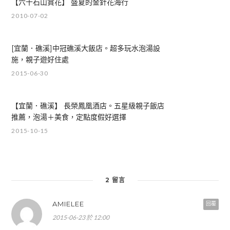
【六十石山賞花】 盛夏的金針花海行
2010-07-02
[宜蘭．礁溪]中冠礁溪大飯店。超多玩水泡湯設
施，親子遊好住處
2015-06-30
【宜蘭．礁溪】 長榮鳳凰酒店。五星級親子飯店
推薦，泡湯＋美食，定點度假好選擇
2015-10-15
2 留言
AMIELEE
回覆
2015-06-23 於 12:00