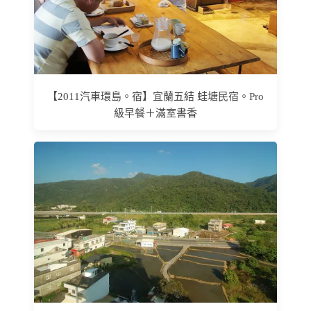
【2011汽車環島。宿】宜蘭五結 蛙塘民宿。Pro
級早餐＋滿室書香