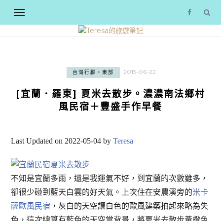
2015-06-22
台灣行腳。東部
[宜蘭．羅東] 夏米去散步。濃濃南法鄉村
風民宿＋豐盛手作早餐
Last Updated on 2022-05-04 by
Teresa
不知是宜蘭多雨，還是我運氣不好，到宜蘭的次數雖多，
卻很少碰到藍天白雲的好天氣。上次住在安農溪旁的
米卡
薩歐風民宿
，灰白的天空讓白色的歐風建築拍起來略為失
色，這次總算有藍色的天空當背景，將夏米去散步黃橙色