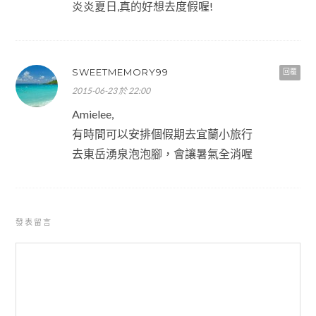
炎炎夏日,真的好想去度假喔!
SWEETMEMORY99
回覆
2015-06-23 於 22:00
Amielee,
有時間可以安排個假期去宜蘭小旅行
去東岳湧泉泡泡腳，會讓暑氣全消喔
發表留言