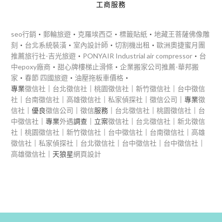
工商服務
seo行銷
‧
郵輪旅遊
‧
克羅埃西亞
‧
標籤貼紙
‧
地藏王菩薩佛像雕
刻
‧
台北系統裝潢
‧
室內設計師
‧
切割機出租
‧
歐洲奧捷蜜月團
推薦旅行社-吉光旅遊
‧
PONYAIR Industrial air compressor
‧
台
中epoxy廠商
‧
甜心牌樓梯止滑條
‧
企業搬家公司推薦-華邦搬
家
‧
春節 四國旅遊
‧
油壓拖板車價格
‧
專業
徵信社
｜
台北徵信社
｜
桃園徵信社
｜
新竹徵信社
｜
台中徵信
社
｜
台南徵信社
｜
高雄徵信社
｜
私家偵探社
｜
徵信公司
｜專業
徵
信社
｜優良
徵信公司
｜
徵信
服務｜
台北徵信社
｜
桃園徵信社
｜
台
中徵信社
｜專業
外遇
調查｜立案
徵信社
｜
台北徵信社
｜
新北徵信
社
｜
桃園徵信社
｜
新竹徵信社
｜
台中徵信社
｜
台南徵信社
｜
高雄
徵信社
｜
私家偵探社
｜
台北徵信社
｜
台中徵信社
｜
台中徵信社
｜
高雄徵信社
｜天狼星
網頁設計