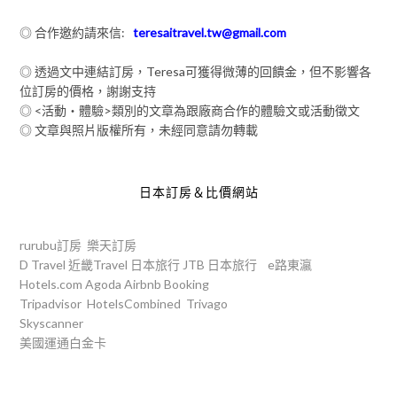
◎ 合作邀約請來信:
teresaitravel.tw@gmail.com
◎ 透過文中連結訂房，Teresa可獲得微薄的回饋金，但不影響各
位訂房的價格，謝謝支持
◎ <活動‧體驗>類別的文章為跟廠商合作的體驗文或活動徵文
◎ 文章與照片版權所有，未經同意請勿轉載
日本訂房＆比價網站
rurubu訂房
樂天訂房
D Travel
近畿Travel
日本旅行
JTB
日本旅行
e路東瀛
Hotels.com
Agoda
Airbnb
Booking
Tripadvisor
HotelsCombined
Trivago
Skyscanner
美國運通白金卡