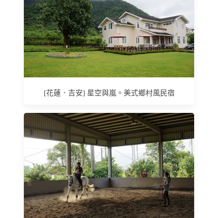
[花蓮．吉安] 星空與嵐。美式鄉村風民宿