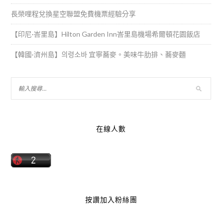
長榮哩程兌換星空聯盟免費機票經驗分享
【印尼·峇里島】Hilton Garden Inn峇里島機場希爾頓花園飯店
【韓國·濟州島】의령소바 宜寧蕎麥。美味牛肋排、蕎麥麵
在線人數
按讚加入粉絲團