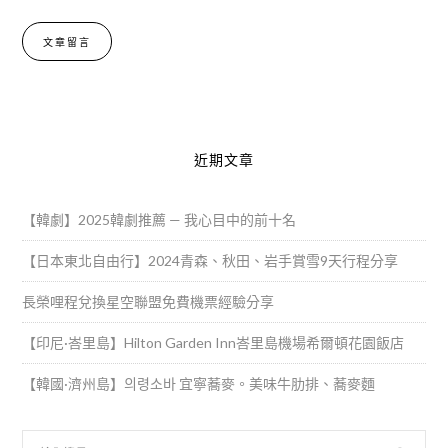
Alternative:
近期文章
【韓劇】2025韓劇推薦 — 我心目中的前十名
【日本東北自由行】2024青森、秋田、岩手賞雪9天行程分享
長榮哩程兌換星空聯盟免費機票經驗分享
【印尼·峇里島】Hilton Garden Inn峇里島機場希爾頓花園飯店
【韓國·濟州島】의령소바 宜寧蕎麥。美味牛肋排、蕎麥麵