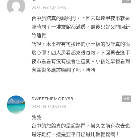
2015-08-05 於 22:56
台中旅館真的超熱門，上回去逛逢甲夜市就是
臨時問了一堆旅館都滿房，最後只好又開回新
竹睡覺…
話說，木桌裡有可拉出的小桌板的設計真的很
貼心耶！四人房看起來很寬敞，下回再去逢甲
夜市看看有沒有機會住這間。小孩吃早餐看到
有養樂多應該嗨翻了吧，哈哈
SWEETMEMORY99
回覆
2015-08-12 於 00:26
蔓蔓,
台中的旅館真的是超熱門，蠻久之前有次去也
是好難訂，還是要平日出遊比較輕鬆啊！