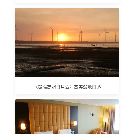
〈豔陽高照日月潭〉高美濕地日落