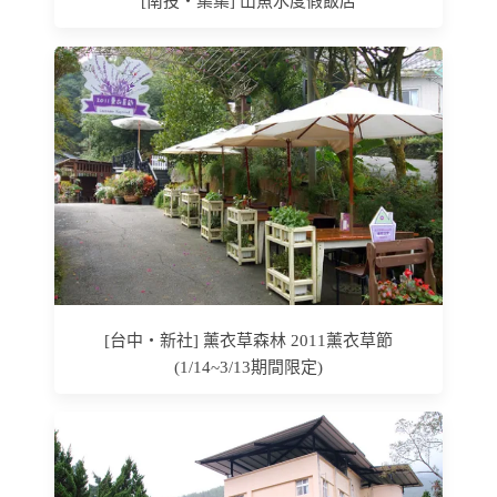
[南投‧集集] 山魚水度假飯店
[台中‧新社] 薰衣草森林 2011薰衣草節
(1/14~3/13期間限定)