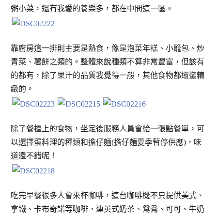
粥小菜，還有我愛的養樂多，都在中間這一區。
靠廚房這一排則主要是熱食，像是泡菜年糕、小籠包、炒
青菜、薯餅之類的。整體來說種類不算非常豐富，但該有
的都有，除了果汁的品質我覺得一般，其他食物都還蠻精
緻的。
除了餐檯上的食物，坐定後服務人員會給一張點餐單，可
以選擇蛋料理的種類和擔仔麵(擔仔麵夏季暫停供應)，味
道還不錯呢！
吃完早餐很多人會來杯咖啡，這台咖啡機不只提供美式、
拿鐵、卡布奇諾等咖啡，連英式奶茶、鴛鴦、可可、牛奶