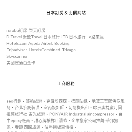
日本訂房＆比價網站
rurubu訂房
樂天訂房
D Travel
近畿Travel
日本旅行
JTB
日本旅行
e路東瀛
Hotels.com
Agoda
Airbnb
Booking
Tripadvisor
HotelsCombined
Trivago
Skyscanner
美國運通白金卡
工商服務
seo行銷
‧
郵輪旅遊
‧
克羅埃西亞
‧
標籤貼紙
‧
地藏王菩薩佛像雕
刻
‧
台北系統裝潢
‧
室內設計師
‧
切割機出租
‧
歐洲奧捷蜜月團
推薦旅行社-吉光旅遊
‧
PONYAIR Industrial air compressor
‧
台
中epoxy廠商
‧
甜心牌樓梯止滑條
‧
企業搬家公司推薦-華邦搬
家
‧
春節 四國旅遊
‧
油壓拖板車價格
‧