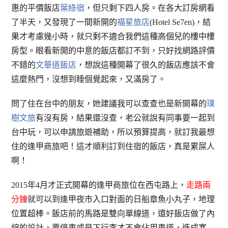
惠的平價飯店
葉綠宿
，但只剩下四人房。在各大訂房網看
了半天，又發現了一間新開的
福星旅店
(Hotel Se7en)，結
果才考慮幾小時，就只剩不適合我們這種高個兒的樓中樓
房型。眼看新開的中意的飯店都訂不到，只好找網路評價
不錯的
文華道飯店
，想說這種開幕了很久的飯店應該不會
這麼熱門，沒想到睡個覺起來，又滿房了。
問了住在台中的朋友，她建議我可以查查也是新開幕的
璞
樹文旅
有沒有房，結果還沒查，老公就說有同事要一起到
台中玩，可以申請旅遊補助，所以預算提高，就訂我最想
住的逢甲商旅吧！這才順利訂到住宿的飯店，真是累屎人
啊！
2015年4月才正式開幕的逢甲商旅位在西屯路上，
走路兩
分鐘
就可以到逢甲夜市入口對面的日船章魚小丸子，地理
位置超棒。飯店前的馬路是雙向單線道，還好飯店做了內
縮的設計，要停車或是下行李才不會佔用車道，造成塞