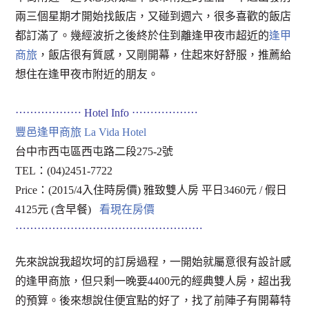
兩三個星期才開始找飯店，又碰到週六，很多喜歡的飯店
都訂滿了。幾經波折之後終於住到離逢甲夜市超近的
逢甲
商旅
，飯店很有質感，又剛開幕，住起來好舒服，推薦給
想住在逢甲夜市附近的朋友。
⋯⋯⋯⋯⋯⋯ Hotel Info ⋯⋯⋯⋯⋯⋯
豐邑逢甲商旅 La Vida Hotel
台中市西屯區西屯路二段275-2號
TEL：(04)2451-7722
Price：(2015/4入住時房價) 雅致雙人房 平日3460元 / 假日
4125元 (含早餐)
看現在房價
⋯⋯⋯⋯⋯⋯⋯⋯⋯⋯⋯⋯⋯⋯⋯⋯⋯
先來說說我超坎坷的訂房過程，一開始就屬意很有設計感
的逢甲商旅，但只剩一晚要4400元的經典雙人房，超出我
的預算。後來想說住便宜點的好了，找了前陣子有開幕特