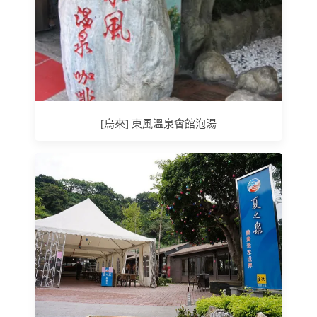
[烏來] 東風溫泉會館泡湯