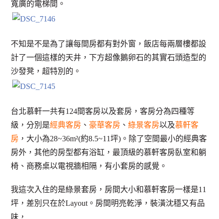
寬廣的電梯間。
不知是不是為了讓每間房都有對外窗，飯店每兩層樓都設
計了一個這樣的天井，下方超像鵝卵石的其實石頭造型的
沙發凳，超特別的。
台北慕軒一共有124間客房以及套房，客房分為四種等
級，分別是
經典客房
、
豪華客房
、
綠景客房
以及
慕軒客
房
，大小為28~36m²(約8.5~11坪)。除了空間最小的經典客
房外，其他的房型都有浴缸，最頂級的慕軒客房臥室和躺
椅、商務桌以電視牆相隔，有小套房的感覺。
我這次入住的是綠景套房，房間大小和慕軒客房一樣是11
坪，差別只在於Layout。房間明亮乾淨，裝潢沈穩又有品
味，