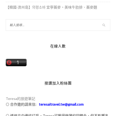
【韓國·濟州島】의령소바 宜寧蕎麥。美味牛肋排、蕎麥麵
在線人數
按讚加入粉絲團
Teresa的旅遊筆記
◎ 合作邀約請來信:
teresaitravel.tw@gmail.com
◎ 透過文中連結訂房，Teresa可獲得微薄的回饋金，但不影響各