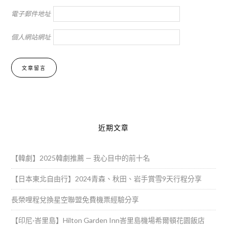
電子郵件地址
個人網站網址
Alternative:
近期文章
【韓劇】2025韓劇推薦 — 我心目中的前十名
【日本東北自由行】2024青森、秋田、岩手賞雪9天行程分享
長榮哩程兌換星空聯盟免費機票經驗分享
【印尼·峇里島】Hilton Garden Inn峇里島機場希爾頓花園飯店