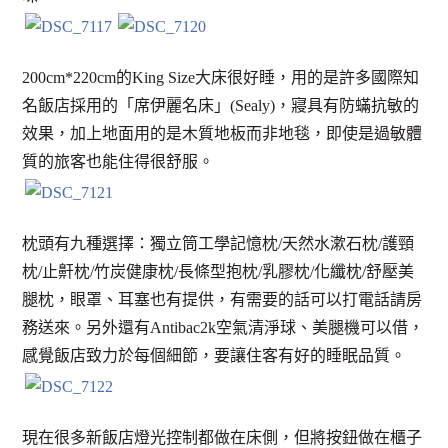
200cm*220cm的King Size大床很好睡，用的是許多國際知
名飯店採用的「席伊麗名床」(Sealy)，寢具有防蟎抗敏的
效果，加上地面用的是木質地板而非地毯，即使是過敏體
質的旅客也能住得很舒服。
枕頭有九種選擇：獨立筒工學記憶枕/天然水漱石枕/護頸
枕/止鼾枕/竹炭健康枕/長條型抱枕/乳膠枕/化纖枕/舒壓美
腿枕，眼罩、耳塞也有提供，有需要的話可以打電話請房
務送來。另外還有Antibac2k空氣清淨球、美腿機可以借，
感覺飯店致力於每個細節，要讓住客有好的睡眠品質。
現在很多新飯店燈光控制都做在床側，但將按鈕做在櫃子