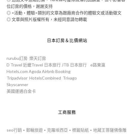
位訂房的價格，謝謝支持
◎ <活動‧體驗>類別的文章為跟廠商合作的體驗文或活動徵文
◎ 文章與照片版權所有，未經同意請勿轉載
日本訂房＆比價網站
rurubu訂房
樂天訂房
D Travel
近畿Travel
日本旅行
JTB
日本旅行
e路東瀛
Hotels.com
Agoda
Airbnb
Booking
Tripadvisor
HotelsCombined
Trivago
Skyscanner
美國運通白金卡
工商服務
seo行銷
‧
郵輪旅遊
‧
克羅埃西亞
‧
標籤貼紙
‧
地藏王菩薩佛像雕