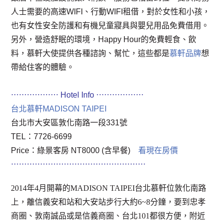
人士需要的高速WIFI、行動WIFI租借，對於女性和小孩，
也有女性安全防護和有機兒童寢具與嬰兒用品免費借用。
另外，營造舒眠的環境，Happy Hour的免費輕食、飲
料，慕軒大使提供各種諮詢、幫忙，這些都是
慕軒品牌
想
帶給住客的體驗。
⋯⋯⋯⋯⋯⋯ Hotel Info ⋯⋯⋯⋯⋯⋯
台北慕軒MADISON TAIPEI
台北市大安區敦化南路一段331號
TEL：7726-6699
Price：綠景客房 NT8000 (含早餐)
看現在房價
⋯⋯⋯⋯⋯⋯⋯⋯⋯⋯⋯⋯⋯⋯⋯⋯⋯
2014年4月開幕的MADISON TAIPEI台北慕軒位敦化南路
上，離信義安和站和大安站步行大約6~8分鐘，要到忠孝
商圈、敦南誠品或是信義商圈、台北101都很方便，附近