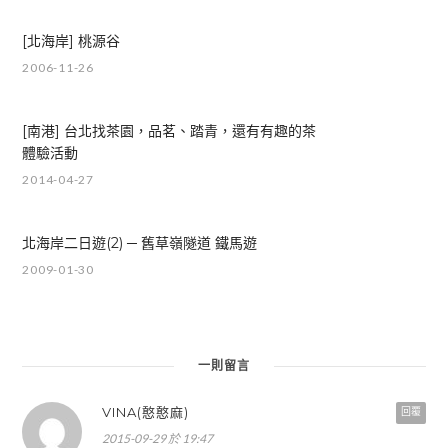
[北海岸] 桃源谷
2006-11-26
[南港] 台北找茶園，品茗、踏青，還有有趣的茶
體驗活動
2014-04-27
北海岸二日遊(2) ─ 舊草嶺隧道 鐵馬遊
2009-01-30
一則留言
VINA(憨憨麻)
回覆
2015-09-29 於 19:47