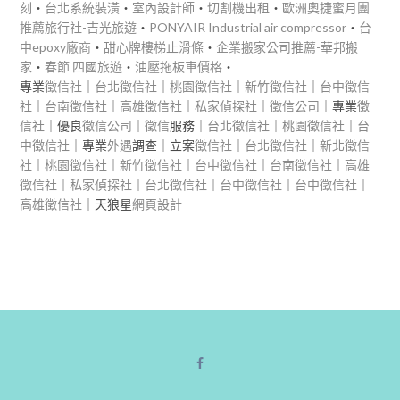
刻
‧
台北系統裝潢
‧
室內設計師
‧
切割機出租
‧
歐洲奧捷蜜月團
推薦旅行社-吉光旅遊
‧
PONYAIR Industrial air compressor
‧
台
中epoxy廠商
‧
甜心牌樓梯止滑條
‧
企業搬家公司推薦-華邦搬
家
‧
春節 四國旅遊
‧
油壓拖板車價格
‧
專業
徵信社
｜
台北徵信社
｜
桃園徵信社
｜
新竹徵信社
｜
台中徵信
社
｜
台南徵信社
｜
高雄徵信社
｜
私家偵探社
｜
徵信公司
｜專業
徵
信社
｜優良
徵信公司
｜
徵信
服務｜
台北徵信社
｜
桃園徵信社
｜
台
中徵信社
｜專業
外遇
調查｜立案
徵信社
｜
台北徵信社
｜
新北徵信
社
｜
桃園徵信社
｜
新竹徵信社
｜
台中徵信社
｜
台南徵信社
｜
高雄
徵信社
｜
私家偵探社
｜
台北徵信社
｜
台中徵信社
｜
台中徵信社
｜
高雄徵信社
｜天狼星
網頁設計