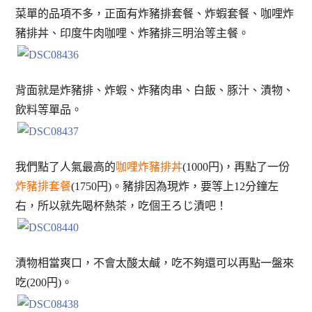
菜單的品項不多，正面有炸豬排套餐、炸蝦套餐、咖哩炸
豬排丼、印度牛肉咖哩、炸豬排三明治等主餐。
背面就是炸豬排、炸蝦、炸豬肉串、白飯、豚汁、漬物、
飲料等單品。
我們點了人氣最高的
咖哩炸豬排丼
(1000円)，再點了一份
炸豬排套餐
(1750円)。豬排因為現炸，要等上12分鐘左
右，所以就先喝杯熱茶，吃個王ろじ漬吧！
漬物相當爽口，不會太酸太鹹，吃不夠還可以再點一盤來
吃(200円)。