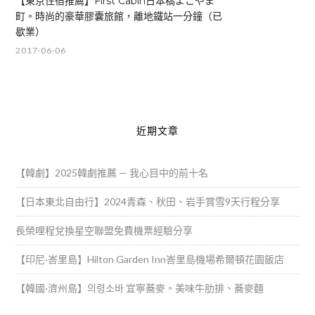
【東京住宿推薦】First Cabin日本橋よこやま
町。時尚的豪華膠囊旅館，離地鐵站一分鐘（已
歇業）
2017-06-06
近期文章
【韓劇】2025韓劇推薦 — 我心目中的前十名
【日本東北自由行】2024青森、秋田、岩手賞雪9天行程分享
長榮哩程兌換星空聯盟免費機票經驗分享
【印尼·峇里島】Hilton Garden Inn峇里島機場希爾頓花園飯店
【韓國·濟州島】의령소바 宜寧蕎麥。美味牛肋排、蕎麥麵