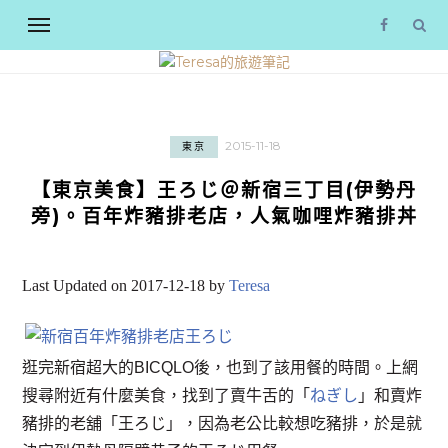
2015-11-18
東京
【東京美食】王ろじ＠新宿三丁目(伊勢丹
旁)。百年炸豬排老店，人氣咖哩炸豬排丼
Last Updated on 2017-12-18 by
Teresa
逛完新宿超大的BICQLO後，也到了該用餐的時間。上網
搜尋附近有什麼美食，找到了賣牛舌的「
ねぎし
」和賣炸
豬排的老舖「王ろじ」，因為老公比較想吃豬排，於是就