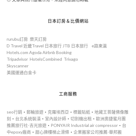
日本訂房＆比價網站
rurubu訂房
樂天訂房
D Travel
近畿Travel
日本旅行
JTB
日本旅行
e路東瀛
Hotels.com
Agoda
Airbnb
Booking
Tripadvisor
HotelsCombined
Trivago
Skyscanner
美國運通白金卡
工商服務
seo行銷
‧
郵輪旅遊
‧
克羅埃西亞
‧
標籤貼紙
‧
地藏王菩薩佛像雕
刻
‧
台北系統裝潢
‧
室內設計師
‧
切割機出租
‧
歐洲奧捷蜜月團
推薦旅行社-吉光旅遊
‧
PONYAIR Industrial air compressor
‧
台
中epoxy廠商
‧
甜心牌樓梯止滑條
‧
企業搬家公司推薦-華邦搬