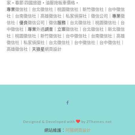
家
‧
春節 四國旅遊
‧
油壓拖板車價格
‧
專業
徵信社
｜
台北徵信社
｜
桃園徵信社
｜
新竹徵信社
｜
台中徵信
社
｜
台南徵信社
｜
高雄徵信社
｜
私家偵探社
｜
徵信公司
｜專業
徵
信社
｜優良
徵信公司
｜
徵信
服務｜
台北徵信社
｜
桃園徵信社
｜
台
中徵信社
｜專業
外遇
調查｜立案
徵信社
｜
台北徵信社
｜
新北徵信
社
｜
桃園徵信社
｜
新竹徵信社
｜
台中徵信社
｜
台南徵信社
｜
高雄
徵信社
｜
私家偵探社
｜
台北徵信社
｜
台中徵信社
｜
台中徵信社
｜
高雄徵信社
｜天狼星
網頁設計
Designed & Developed with
by ZThemes.net
網站維護：
阿腸網頁設計