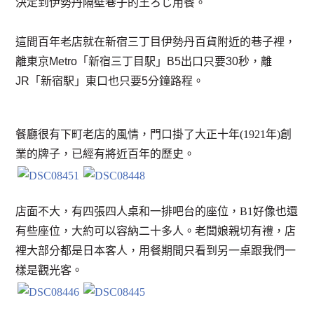
決定到伊勢丹隔壁巷子的王ろじ用餐。
這間百年老店就在新宿三丁目伊勢丹百貨附近的巷子裡，
離東京Metro「新宿三丁目駅」B5出口只要30秒，離
JR「新宿駅」東口也只要5分鐘路程。
餐廳很有下町老店的風情，門口掛了大正十年(1921年)創
業的牌子，已經有將近百年的歷史。
店面不大，有四張四人桌和一排吧台的座位，B1好像也還
有些座位，大約可以容納二十多人。老闆娘親切有禮，店
裡大部分都是日本客人，用餐期間只看到另一桌跟我們一
樣是觀光客。