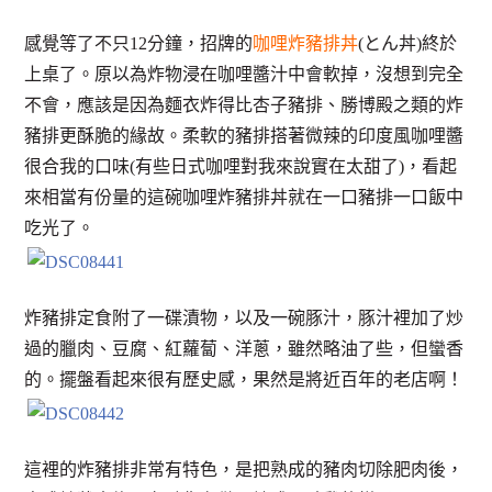
感覺等了不只12分鐘，招牌的
咖哩炸豬排丼
(とん丼)終於
上桌了。原以為炸物浸在咖哩醬汁中會軟掉，沒想到完全
不會，應該是因為麵衣炸得比杏子豬排、勝博殿之類的炸
豬排更酥脆的緣故。柔軟的豬排搭著微辣的印度風咖哩醬
很合我的口味(有些日式咖哩對我來說實在太甜了)，看起
來相當有份量的這碗咖哩炸豬排丼就在一口豬排一口飯中
吃光了。
炸豬排定食附了一碟漬物，以及一碗豚汁，豚汁裡加了炒
過的臘肉、豆腐、紅蘿蔔、洋蔥，雖然略油了些，但蠻香
的。擺盤看起來很有歷史感，果然是將近百年的老店啊！
這裡的炸豬排非常有特色，是把熟成的豬肉切除肥肉後，