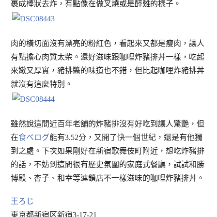
裹成棒狀去炸，有點像在做叉燒或是醉雞的樣子。
肉的橫切面沒有漂亮的粉紅色，看起來又都是瘦肉，讓人
有點擔心肉質太柴。還好滋味跟咖哩炸豬排丼一樣，吃起
來嫩又厚實，豬排醬的味道也不錯，但比起咖哩炸豬排丼
就沒有這麼特別。
雖然說這間近百年老舖的炸豬排沒有好吃到讓人驚艷，但
在
食べログ
能有3.52分，又開了快一個世紀，還是有他獨
到之處。下次如果剛好在新宿歌舞伎町附近，想吃炸豬排
的話，不妨到這間很有歷史氛圍的家庭式餐廳，試試和勝
博殿、杏子、和幸等連鎖店不一樣滋味的咖哩炸豬排丼。
王ろじ
東京都新宿区新宿3-17-21