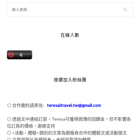
在線人數
按讚加入粉絲團
◎ 合作邀約請來信:
teresaitravel.tw@gmail.com
◎ 透過文中連結訂房，Teresa可獲得微薄的回饋金，但不影響各
位訂房的價格，謝謝支持
◎ <活動‧體驗>類別的文章為跟廠商合作的體驗文或活動徵文
◎ 文章與照片版權所有，未經同意請勿轉載