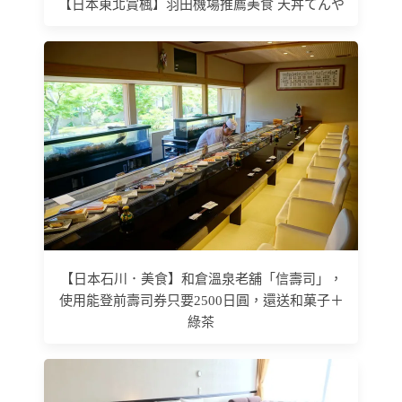
【日本東北賞楓】羽田機場推薦美食 天丼てんや
【日本石川．美食】和倉溫泉老舖「信壽司」，
使用能登前壽司券只要2500日圓，還送和菓子＋
綠茶