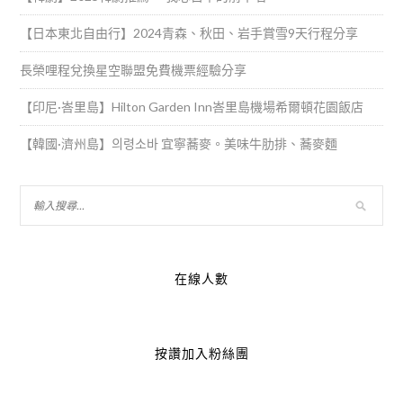
【日本東北自由行】2024青森、秋田、岩手賞雪9天行程分享
長榮哩程兌換星空聯盟免費機票經驗分享
【印尼·峇里島】Hilton Garden Inn峇里島機場希爾頓花園飯店
【韓國·濟州島】의령소바 宜寧蕎麥。美味牛肋排、蕎麥麵
在線人數
按讚加入粉絲團