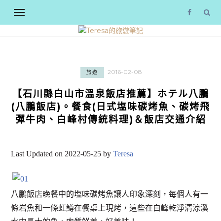
2016-02-08
旅遊
【石川縣白山市溫泉飯店推薦】ホテル八鵬
(八鵬飯店)。餐食(日式塩味碳烤魚、碳烤飛
彈牛肉、白峰村傳統料理)＆飯店交通介紹
Last Updated on 2022-05-25 by
Teresa
八鵬飯店晚餐中的塩味碳烤魚讓人印象深刻，每個人有一
條岩魚和一條虹鱒在餐桌上現烤，這些在白峰乾淨清涼溪