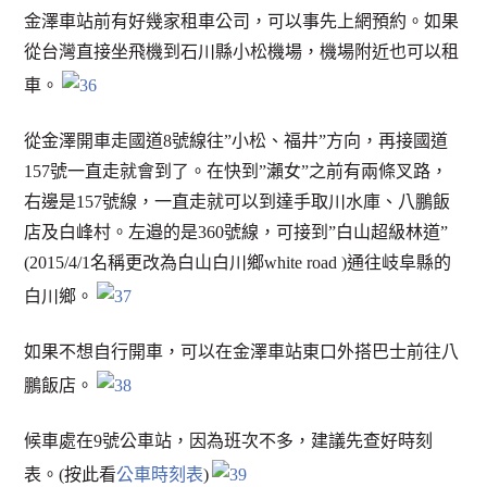
金澤車站前有好幾家租車公司，可以事先上網預約。如果
從台灣直接坐飛機到石川縣小松機場，機場附近也可以租
車。
從金澤開車走國道8號線往”小松、福井”方向，再接國道
157號一直走就會到了。在快到”瀨女”之前有兩條叉路，
右邊是157號線，一直走就可以到達手取川水庫、八鵬飯
店及白峰村。左邉的是360號線，可接到”白山超級林道”
(2015/4/1名稱更改為白山白川鄉white road )通往岐阜縣的
白川鄉。
如果不想自行開車，可以在金澤車站東口外搭巴士前往八
鵬飯店。
候車處在9號公車站，因為班次不多，建議先查好時刻
表。(按此看
公車時刻表
)