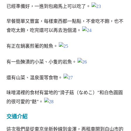
已經準備好，一進到包廂馬上可以吃了。
早餐簡單又豐富，每樣東西都一點點，不會吃不飽，也不
會吃太飽，吃完還可以再去泡個湯。
有正在鍋裏煎著的鮭魚。
有一些醃漬的小菜、小隻的岩魚。
還有山菜、温泉蛋等食物。
味噌湯裡的食材有當地的”滑子菇（なめこ）”和白色圓圓
的很可愛的”麩”。
交通介紹
這次我們是從東京坐新幹線到金澤，再租車開到白山市的