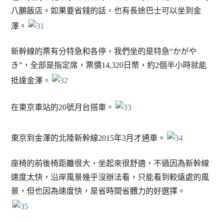
八鵬飯店。如果要省錢的話，也有長途巴士可以坐到金
澤。
新幹線的票有分特急和各停，我們坐的是特急“かがや
き”，全部是指定席，票價14,320日幣，約2個半小時就能
抵達金澤。
在東京車站的20號月台搭車。
東京到金澤的北陸新幹線2015年3月才通車。
座椅的前後椅距離很大，坐起來很舒適，不過因為新幹線
速度太快，沿岸風景幾乎沒辦法看，只能看到較遠處的風
景，但也因為速度快，是省時間省體力的好選擇。