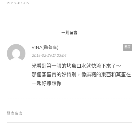
2012-01-05
一則留言
VINA(憨憨麻)
回覆
2016-02-26 於 23:04
光看到第一張的烤魚口水就快流下來了～
那個蒸蛋真的好特別，像麻糬的東西和蒸蛋在
一起好難想像
發表留言