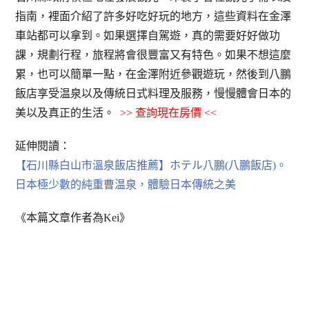
指南，裡面介紹了許多好吃好玩的地方，這些資料在金澤
車站都可以拿到。如果選擇自駕遊，真的需要好好做功
課，規劃行程，旅程將會很豐富又有特色。如果不想這麼
累，也可以簡單一點，在金澤附近參觀遊玩，然後到八鵬
飯店享受温泉以及傳統日式料理及服務，慢慢體會日本的
美以及真正的生活。
>>
查詢現在房價
<<
延伸閱讀：
【石川縣白山市溫泉飯店推薦】ホテル八鵬(八鵬飯店)。
日本極少數的純重曹温泉，體驗日本傳統之美
《本篇文章作者為Kei》