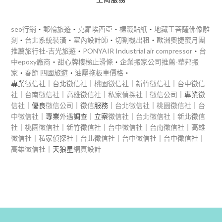
seo行銷
‧
郵輪旅遊
‧
克羅埃西亞
‧
標籤貼紙
‧
地藏王菩薩佛像雕
刻
‧
台北系統裝潢
‧
室內設計師
‧
切割機出租
‧
歐洲奧捷蜜月團
推薦旅行社-吉光旅遊
‧
PONYAIR Industrial air compressor
‧
台
中epoxy廠商
‧
甜心牌樓梯止滑條
‧
企業搬家公司推薦-華邦搬
家
‧
春節 四國旅遊
‧
油壓拖板車價格
‧
專業
徵信社
｜
台北徵信社
｜
桃園徵信社
｜
新竹徵信社
｜
台中徵信
社
｜
台南徵信社
｜
高雄徵信社
｜
私家偵探社
｜
徵信公司
｜專業
徵
信社
｜優良
徵信公司
｜
徵信
服務｜
台北徵信社
｜
桃園徵信社
｜
台
中徵信社
｜專業
外遇
調查｜立案
徵信社
｜
台北徵信社
｜
新北徵信
社
｜
桃園徵信社
｜
新竹徵信社
｜
台中徵信社
｜
台南徵信社
｜
高雄
徵信社
｜
私家偵探社
｜
台北徵信社
｜
台中徵信社
｜
台中徵信社
｜
高雄徵信社
｜天狼星
網頁設計