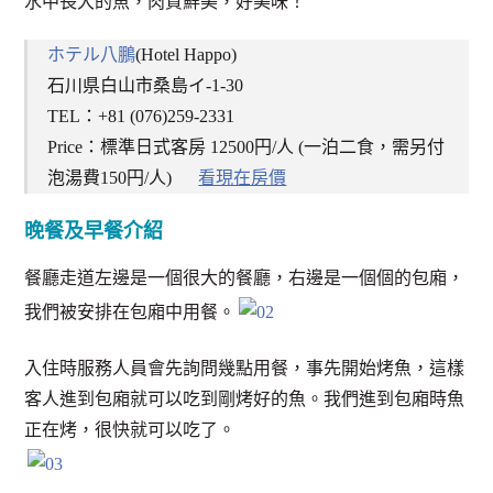
水中長大的魚，肉質鮮美，好美味！
ホテル八鵬
(Hotel Happo)
石川県白山市桑島イ-1-30
TEL：+81 (076)259-2331
Price：標準日式客房 12500円/人 (一泊二食，需另付
泡湯費150円/人)
看現在房價
晚餐及早餐介紹
餐廳走道左邊是一個很大的餐廳，右邊是一個個的包廂，
我們被安排在包廂中用餐。
入住時服務人員會先詢問幾點用餐，事先開始烤魚，這樣
客人進到包廂就可以吃到剛烤好的魚。我們進到包廂時魚
正在烤，很快就可以吃了。