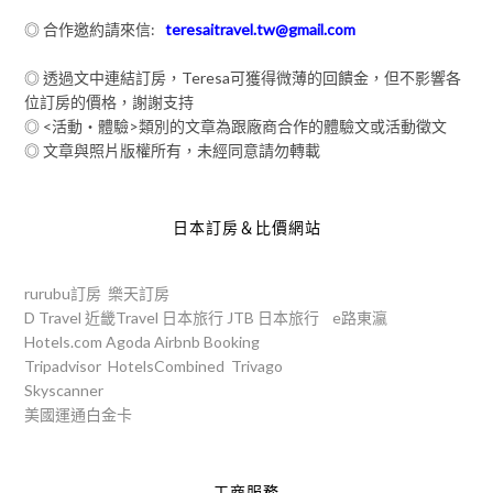
◎ 合作邀約請來信:
teresaitravel.tw@gmail.com
◎ 透過文中連結訂房，Teresa可獲得微薄的回饋金，但不影響各
位訂房的價格，謝謝支持
◎ <活動‧體驗>類別的文章為跟廠商合作的體驗文或活動徵文
◎ 文章與照片版權所有，未經同意請勿轉載
日本訂房＆比價網站
rurubu訂房
樂天訂房
D Travel
近畿Travel
日本旅行
JTB
日本旅行
e路東瀛
Hotels.com
Agoda
Airbnb
Booking
Tripadvisor
HotelsCombined
Trivago
Skyscanner
美國運通白金卡
工商服務