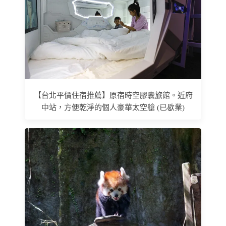
【台北平價住宿推薦】原宿時空膠囊旅館。近府
中站，方便乾淨的個人豪華太空艙 (已歇業)