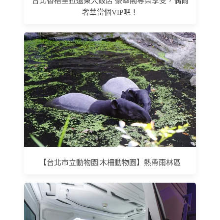
台北香格里拉遠東大飯店 豪華閣尊榮享受，偶爾
奢華當個VIP吧！
【台北市立動物園|木柵動物園】熱帶雨林區