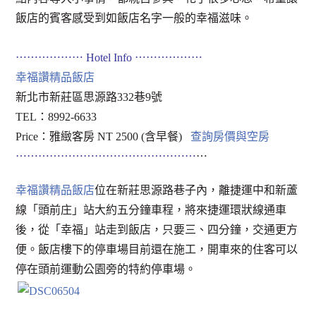
飯店的賓客感受到如飯店名字一般的幸福滋味。
⋯⋯⋯⋯⋯⋯ Hotel Info ⋯⋯⋯⋯⋯⋯
幸福讚精品飯店
新北市新莊區思源路332巷9號
TEL：8992-6633
Price：雅緻客房 NT 2500 (含早餐)
查詢房價與空房
⋯⋯⋯⋯⋯⋯⋯⋯⋯⋯⋯⋯⋯⋯⋯⋯
⋯
幸福讚精品飯店
位在新莊思源路巷子內，離捷運中和新蘆
線「頭前庄」站大約五分鐘車程，將來捷運環狀線通車
後，從「幸福」站走到飯店，只要三、四分鐘，交通更方
便。飯店樓下的停車場目前還在施工，開車來的住客可以
停在頭前運動公園旁的特約停車場。