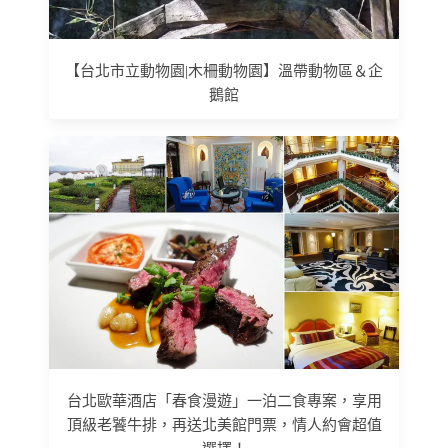
【台北市立動物園|木柵動物園】溫帶動物區＆企
鵝館
台北歐華酒店「春食漫遊」一泊二食專案，享用
頂級老饕牛排，再送北美館門票，情人約會超值