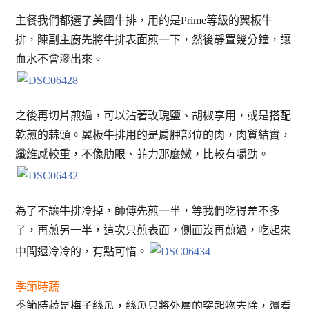
主餐我們都選了美國牛排，用的是Prime等級的翼板牛
排，陳副主廚先將牛排表面煎一下，然後靜置幾分鐘，讓
血水不會滲出來。
之後再切片煎過，可以沾著玫瑰鹽、胡椒享用，或是搭配
乾煎的蒜頭。翼板牛排用的是肩胛部位的肉，肉質結實，
纖維感較重，不像肋眼、菲力那麼嫩，比較有嚼勁。
為了不讓牛排冷掉，師傅先煎一半，等我們吃得差不多
了，再煎另一半，這次只煎表面，側面沒再煎過，吃起來
中間還冷冷的，有點可惜。
季節時蔬
季節時蔬是梅子絲瓜，絲瓜只將外層的突起物去除，還看