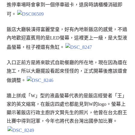
進停車場時會拿到一個停車磁卡，退房時請櫃檯消磁即
可。
飯店大廳裝潢得富麗堂皇，好有內地新飯店的感覺，不過
內地歡迎嘉賓用的是LED螢幕，這裡更上一級，是大型液
晶螢幕，柱子裡還有魚缸。
入口正前方是將來歐式自助餐廳的所在地，現在因為還在
施工，所以大廳擺設看起來怪怪的，正式開幕後應該還會
做調整。
牆上拼成「W」型的液晶螢幕代表的是飯店經營者「王」
家的英文縮寫，在飯店四處也都能見到W的logo。螢幕上
顯示著飯店行政主廚許文賢先生的照片，他曾在台北廚王
比賽中得到冠軍，今年也將代表台灣出國參加比賽。