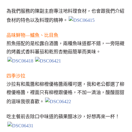
為我們服務的陳副主廚專注地料理食材，也會跟我們介紹
食材的特色以及料理的精神。
品味鮮物—鱸魚、比目魚
煎魚搭配的是松露白酒醬，兩種魚味道都不錯，一旁陪襯
的烤義式香料蕃茄和乾煎杏鮑菇簡單而美味。
四季沙拉
沙拉有和風醬和柳橙優格醬兩種可選，我和老公都選了柳
橙優格醬，裡面只有柳橙跟優格，不加一滴油，酸酸甜甜
的滋味我很喜歡。
吃主餐前去除口中味道的蘋果醋冰沙，好想再來一杯！