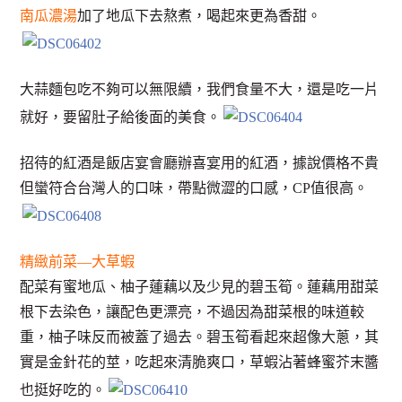
南瓜濃湯
加了地瓜下去熬煮，喝起來更為香甜。
大蒜麵包吃不夠可以無限續，我們食量不大，還是吃一片
就好，要留肚子給後面的美食。
招待的紅酒是飯店宴會廳辦喜宴用的紅酒，據說價格不貴
但蠻符合台灣人的口味，帶點微澀的口感，CP值很高。
精緻前菜—大草蝦
配菜有蜜地瓜、柚子蓮藕以及少見的碧玉筍。蓮藕用甜菜
根下去染色，讓配色更漂亮，不過因為甜菜根的味道較
重，柚子味反而被蓋了過去。碧玉筍看起來超像大蔥，其
實是金針花的莖，吃起來清脆爽口，草蝦沾著蜂蜜芥末醬
也挺好吃的。