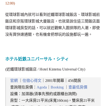
12:00)
從環球影城內就可以看到近鐵環球影城飯店、環球影城前
飯店和京阪環球影城大廈飯店，也就是說住這三間飯店面
環球影城房型的話，可以就近觀察入園排隊的人潮，即使
沒有買快速通關，也有機會把想玩的設施都玩一遍。
ホテル近鉄ユニバーサル・シティ
(近鐵環球影城飯店 / Hotel Kintetsu Universal City)
官網
｜
住宿心得文
｜2001年開幕｜456間房
查詢現在房價：
Agoda
｜
Booking
｜
查最低房價
設備：加濕器(須事先預約或跟櫃台詢問)
房型：一大床房21平米(床寬160cm)，雙床房21平米