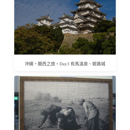
沖繩‧關西之旅。Day3 有馬溫泉、姬路城