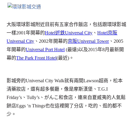
大阪環球影城附近目前有五家合作飯店，包括跟環球影城
一樣2001年開幕的
Hotel近鉄Universal City
、
Hotel京阪
Universal City
、2002年開幕的
京阪Universal Tower
、2005
年開幕的
Universal Port Hotel
(最遠)以及2015年8月最新開
幕的
The Park Front Hotel
(最近)。
影城旁的Universal City Walk就有兩間Lawson超商，松本
清藥妝店，還有超多餐廳，像是摩斯漢堡、T.G.I
Friday’s、Tully’s、がんこ和食店，連來自夏威夷的人氣鬆
餅店Eggs ‘n Things也在這裡開了分店，吃的、逛的都不
少。