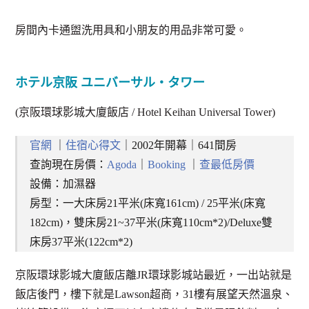
房間內卡通盥洗用具和小朋友的用品非常可愛。
ホテル京阪 ユニバーサル・タワー
(京阪環球影城大廈飯店 / Hotel Keihan Universal Tower)
官網
｜
住宿心得文
｜2002年開幕｜641間房
查詢現在房價：
Agoda
｜
Booking
｜
查最低房價
設備：加濕器
房型：一大床房21平米(床寬161cm) / 25平米(床寬
182cm)，雙床房21~37平米(床寬110cm*2)/Deluxe雙
床房37平米(122cm*2)
京阪環球影城大廈飯店離JR環球影城站最近，一出站就是
飯店後門，樓下就是Lawson超商，31樓有展望天然溫泉、