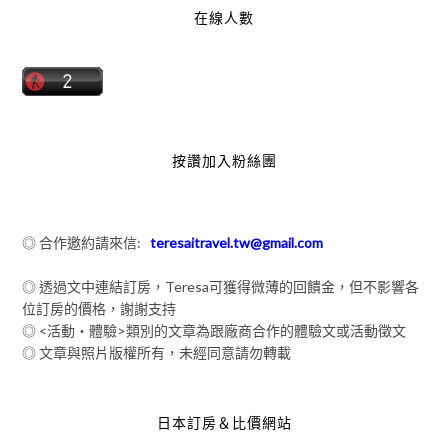
在線人數
按讚加入粉絲團
◎ 合作邀約請來信:
teresaitravel.tw@gmail.com
◎ 透過文中連結訂房，Teresa可獲得微薄的回饋金，但不影響各
位訂房的價格，謝謝支持
◎ <活動‧體驗>類別的文章為跟廠商合作的體驗文或活動徵文
◎ 文章與照片版權所有，未經同意請勿轉載
日本訂房＆比價網站