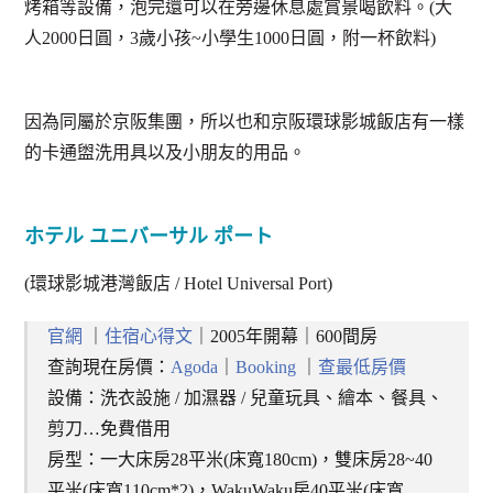
烤箱等設備，泡完還可以在旁邊休息處賞景喝飲料。(大
人2000日圓，3歲小孩~小學生1000日圓，附一杯飲料)
因為同屬於京阪集團，所以也和京阪環球影城飯店有一樣
的卡通盥洗用具以及小朋友的用品。
ホテル ユニバーサル ポート
(環球影城港灣飯店 / Hotel Universal Port)
官網
｜
住宿心得文
｜2005年開幕｜600間房
查詢現在房價：
Agoda
｜
Booking
｜
查最低房價
設備：洗衣設施 / 加濕器 / 兒童玩具、繪本、餐具、
剪刀…免費借用
房型：一大床房28平米(床寬180cm)，雙床房28~40
平米(床寬110cm*2)，WakuWaku房40平米(床寬