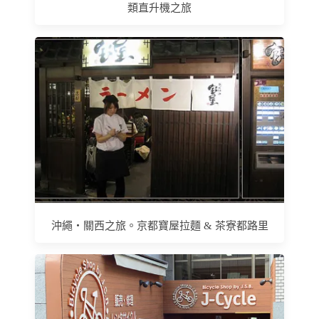
類直升機之旅
沖繩‧關西之旅。京都寶屋拉麵 & 茶寮都路里