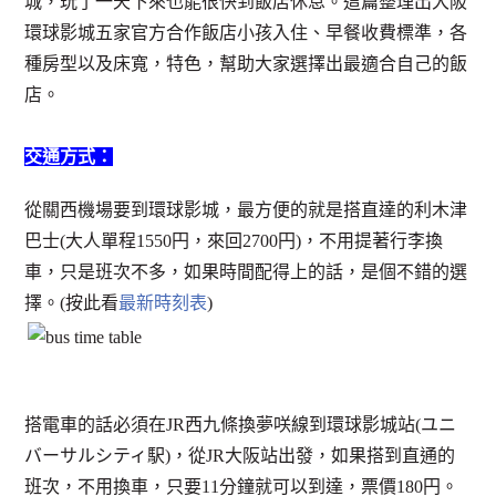
城，玩了一天下來也能很快到飯店休息。這篇整理出大阪
環球影城五家官方合作飯店小孩入住、早餐收費標準，各
種房型以及床寬，特色，幫助大家選擇出最適合自己的飯
店。
交通方式：
從關西機場要到環球影城，最方便的就是搭直達的利木津
巴士(大人單程1550円，來回2700円)，不用提著行李換
車，只是班次不多，如果時間配得上的話，是個不錯的選
擇。(按此看
最新時刻表
)
搭電車的話必須在JR西九條換夢咲線到環球影城站(ユニ
バーサルシティ駅)，從JR大阪站出發，如果搭到直通的
班次，不用換車，只要11分鐘就可以到達，票價180円。