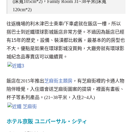
(床寬105cm*2)，Family Room 31~38平米(床寬
120cm*2)
往返機場的利木津巴士乘車/下車處就在飯店一樓，所以
搭巴士到近鐵環球影城飯店非常方便。不過因為飯店已經
有15年的歷史，設備、裝潢都比較舊，最基本的的房型也
不大。優點是如果在環球影城沒買夠，大廳旁就有環球影
城紀念品專賣店可以繼續買。
飯店在2015年推出
芝麻街主題房
，有芝麻街裡的卡通人物
陪伴睡覺，入住還會送芝麻街圖案的提袋，裡面有畫板、
杯子等系列產品。(21~38平米，入住2~4人)
ホテル京阪 ユニバーサル・シティ