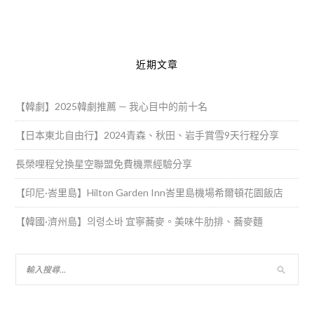
Alternative:
近期文章
【韓劇】2025韓劇推薦 — 我心目中的前十名
【日本東北自由行】2024青森、秋田、岩手賞雪9天行程分享
長榮哩程兌換星空聯盟免費機票經驗分享
【印尼·峇里島】Hilton Garden Inn峇里島機場希爾頓花園飯店
【韓國·濟州島】의령소바 宜寧蕎麥。美味牛肋排、蕎麥麵