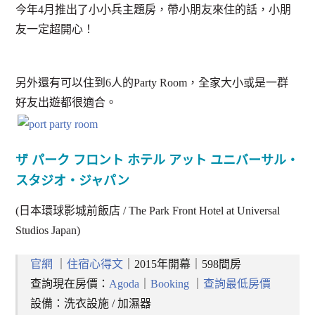
今年4月推出了小小兵主題房，帶小朋友來住的話，小朋
友一定超開心！
另外還有可以住到6人的Party Room，全家大小或是一群
好友出遊都很適合。
ザ パーク フロント ホテル アット ユニバーサル・
スタジオ・ジャパン
(日本環球影城前飯店 / The Park Front Hotel at Universal
Studios Japan)
官網
｜
住宿心得文
｜2015年開幕｜598間房
查詢現在房價：
Agoda
｜
Booking
｜
查詢最低房價
設備：洗衣設施 / 加濕器