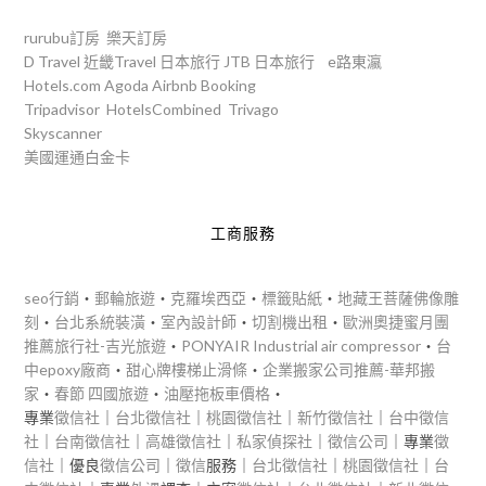
rurubu訂房
樂天訂房
D Travel
近畿Travel
日本旅行
JTB
日本旅行
e路東瀛
Hotels.com
Agoda
Airbnb
Booking
Tripadvisor
HotelsCombined
Trivago
Skyscanner
美國運通白金卡
工商服務
seo行銷
‧
郵輪旅遊
‧
克羅埃西亞
‧
標籤貼紙
‧
地藏王菩薩佛像雕
刻
‧
台北系統裝潢
‧
室內設計師
‧
切割機出租
‧
歐洲奧捷蜜月團
推薦旅行社-吉光旅遊
‧
PONYAIR Industrial air compressor
‧
台
中epoxy廠商
‧
甜心牌樓梯止滑條
‧
企業搬家公司推薦-華邦搬
家
‧
春節 四國旅遊
‧
油壓拖板車價格
‧
專業
徵信社
｜
台北徵信社
｜
桃園徵信社
｜
新竹徵信社
｜
台中徵信
社
｜
台南徵信社
｜
高雄徵信社
｜
私家偵探社
｜
徵信公司
｜專業
徵
信社
｜優良
徵信公司
｜
徵信
服務｜
台北徵信社
｜
桃園徵信社
｜
台