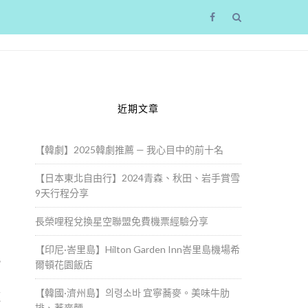
近期文章
【韓劇】2025韓劇推薦 — 我心目中的前十名
【日本東北自由行】2024青森、秋田、岩手賞雪
9天行程分享
長榮哩程兌換星空聯盟免費機票經驗分享
【印尼·峇里島】Hilton Garden Inn峇里島機場希
見
爾頓花園飯店
【韓國·濟州島】의령소바 宜寧蕎麥。美味牛肋
這
排、蕎麥麵