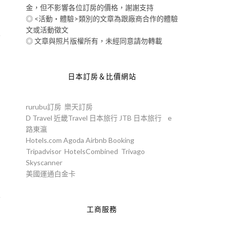
金，但不影響各位訂房的價格，謝謝支持
◎ <活動‧體驗>類別的文章為跟廠商合作的體驗
文或活動徵文
影
◎ 文章與照片版權所有，未經同意請勿轉載
日本訂房＆比價網站
有
在
rurubu訂房
樂天訂房
D Travel
近畿Travel
日本旅行
JTB
日本旅行
e
路東瀛
Hotels.com
Agoda
Airbnb
Booking
Tripadvisor
HotelsCombined
Trivago
Skyscanner
美國運通白金卡
其
工商服務