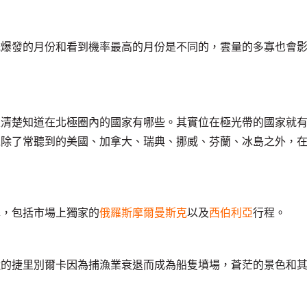
光爆發的月份和看到機率最高的月份是不同的，雲量的多寡也會
很清楚知道在北極圈內的國家有哪些。其實位在極光帶的國家就
以除了常聽到的美國、加拿大、瑞典、挪威、芬蘭、冰島之外，
。
擇，包括市場上獨家的
俄羅斯摩爾曼斯克
以及
西伯利亞
行程。
近的捷里別爾卡因為捕漁業衰退而成為船隻墳場，蒼茫的景色和