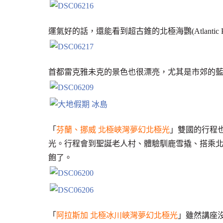
運氣好的話，還能看到超古錐的北極海鸚(Atlantic Puf
首都雷克雅未克的景色也很漂亮，尤其是市郊的
「
芬蘭、挪威 北極峽灣夢幻北極光
」雙國的行程
光。行程會到聖誕老人村、體驗馴鹿雪撬、搭乘
飽了。
「
阿拉斯加 北極冰川峽灣夢幻北極光
」雖然講座