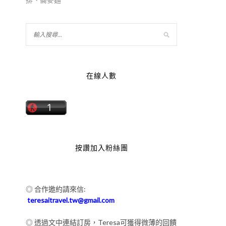
態
為
到
在線人數
按讚加入粉絲團
◎ 合作邀約請來信:
teresaitravel.tw@gmail.com
◎ 透過文中連結訂房，Teresa可獲得微薄的回饋