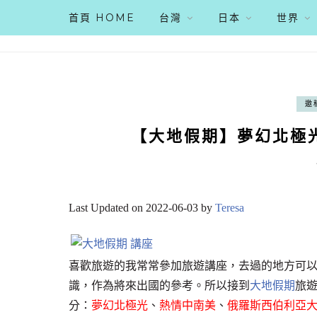
首頁 HOME
台灣
日本
世界
邀
【大地假期】夢幻北極
Last Updated on 2022-06-03 by
Teresa
喜歡旅遊的我常常參加旅遊講座，去過的地方可
識，作為將來出國的參考。所以接到
大地假期
旅
分：
夢幻北極光
、
熱情中南美
、
俄羅斯西伯利亞