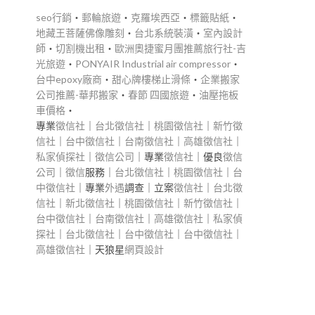
seo行銷
‧
郵輪旅遊
‧
克羅埃西亞
‧
標籤貼紙
‧
地藏王菩薩佛像雕刻
‧
台北系統裝潢
‧
室內設計
師
‧
切割機出租
‧
歐洲奧捷蜜月團推薦旅行社-吉
光旅遊
‧
PONYAIR Industrial air compressor
‧
台中epoxy廠商
‧
甜心牌樓梯止滑條
‧
企業搬家
」
公司推薦-華邦搬家
‧
春節 四國旅遊
‧
油壓拖板
車價格
‧
專業
徵信社
｜
台北徵信社
｜
桃園徵信社
｜
新竹徵
信社
｜
台中徵信社
｜
台南徵信社
｜
高雄徵信社
｜
私家偵探社
｜
徵信公司
｜專業
徵信社
｜優良
徵信
公司
｜
徵信
服務｜
台北徵信社
｜
桃園徵信社
｜
台
中徵信社
｜專業
外遇
調查｜立案
徵信社
｜
台北徵
信社
｜
新北徵信社
｜
桃園徵信社
｜
新竹徵信社
｜
台中徵信社
｜
台南徵信社
｜
高雄徵信社
｜
私家偵
探社
｜
台北徵信社
｜
台中徵信社
｜
台中徵信社
｜
高雄徵信社
｜天狼星
網頁設計