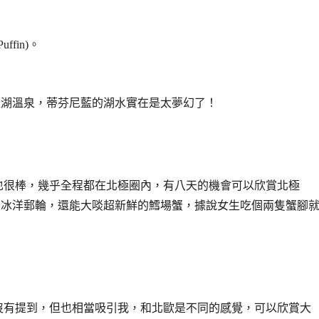
fin)。
藍湖溫泉，蒂芬尼藍的湖水實在是太夢幻了！
也很棒，幾乎全程都在北極圈內，有八天的機會可以欣賞北極
北冰洋郵輪，還能大啖超新鮮的鱈場蟹，據說女生吃個兩隻蟹腳
沒有提到，但也相當吸引我，和北歐是不同的感覺，可以欣賞大