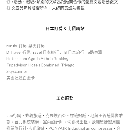
◎ <活動‧體驗>類別的文章為跟廠商合作的體驗文或活動徵文
◎ 文章與照片版權所有，未經同意請勿轉載
日本訂房＆比價網站
rurubu訂房
樂天訂房
D Travel
近畿Travel
日本旅行
JTB
日本旅行
e路東瀛
Hotels.com
Agoda
Airbnb
Booking
Tripadvisor
HotelsCombined
Trivago
Skyscanner
美國運通白金卡
工商服務
seo行銷
‧
郵輪旅遊
‧
克羅埃西亞
‧
標籤貼紙
‧
地藏王菩薩佛像雕
刻
‧
台北系統裝潢
‧
室內設計師
‧
切割機出租
‧
歐洲奧捷蜜月團
推薦旅行社-吉光旅遊
‧
PONYAIR Industrial air compressor
‧
台