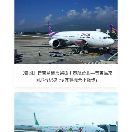
【泰國】普吉島機票選擇＋泰航台北—普吉島來
回飛行紀錄 (便宜買機票小撇步)