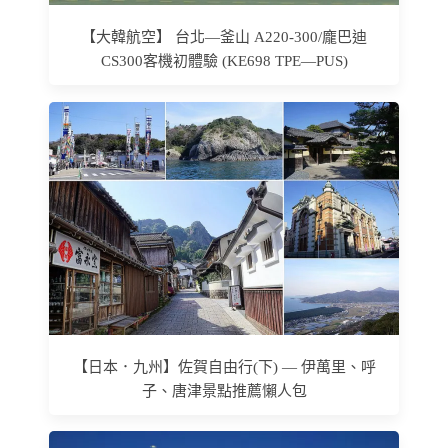
【大韓航空】 台北—釜山 A220-300/龐巴迪
CS300客機初體驗 (KE698 TPE—PUS)
【日本．九州】佐賀自由行(下) — 伊萬里、呼
子、唐津景點推薦懶人包