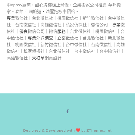
中epoxy廠商
‧
甜心牌樓梯止滑條
‧
企業搬家公司推薦-華邦搬
家
‧
春節 四國旅遊
‧
油壓拖板車價格
‧
專業
徵信社
｜
台北徵信社
｜
桃園徵信社
｜
新竹徵信社
｜
台中徵信
社
｜
台南徵信社
｜
高雄徵信社
｜
私家偵探社
｜
徵信公司
｜專業
徵
信社
｜優良
徵信公司
｜
徵信
服務｜
台北徵信社
｜
桃園徵信社
｜
台
中徵信社
｜專業
外遇
調查｜立案
徵信社
｜
台北徵信社
｜
新北徵信
社
｜
桃園徵信社
｜
新竹徵信社
｜
台中徵信社
｜
台南徵信社
｜
高雄
徵信社
｜
私家偵探社
｜
台北徵信社
｜
台中徵信社
｜
台中徵信社
｜
高雄徵信社
｜天狼星
網頁設計
Designed & Developed with
by ZThemes.net