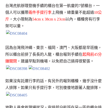
台灣虎航辦理登機手續的櫃台在第一航廈的7號櫃台，一
個人可以攜帶
兩件手提行李
上飛機，總重量不能超過
10公
斤
，大小限制為
54cm x 38cm x 23cm
以內，櫃檯旁有行李
架可以量。
因為台灣飛沖繩、東京、福岡、澳門、大阪都是早班機，
所以櫃台前排了長長的人龍，櫃台報到手續在
起飛前45分
鐘關閉
，建議早點到機場，以免把自己搞得很緊張。
如果沒有託運行李的話，有另外的報到櫃檯，幾乎沒什麼
人排隊。如果只有手提行李，可別傻傻地跟著人龍排隊。
地勤人員會依現場狀況，安排部分航班在另一區的櫃台排