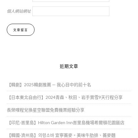
個人網站網址
Alternative:
近期文章
【韓劇】2025韓劇推薦 — 我心目中的前十名
【日本東北自由行】2024青森、秋田、岩手賞雪9天行程分享
長榮哩程兌換星空聯盟免費機票經驗分享
【印尼·峇里島】Hilton Garden Inn峇里島機場希爾頓花園飯店
【韓國·濟州島】의령소바 宜寧蕎麥。美味牛肋排、蕎麥麵