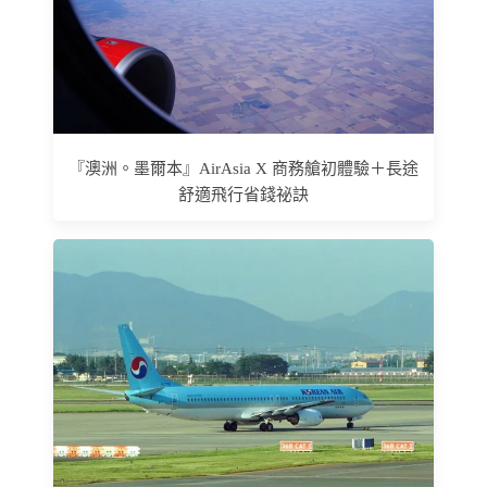
『澳洲。墨爾本』AirAsia X 商務艙初體驗＋長途
舒適飛行省錢祕訣