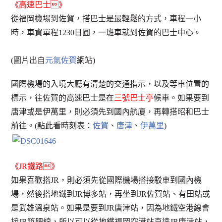
《高速巴士》
從福岡機場到佐賀，搭巴士是最輕鬆的方式，車程一小
時，車資單程1230日圓，一班車就到佐賀的巴士中心。
(圖片出自
元氣佐賀
網站)
國際機場的入境大廳有清楚的交通指示，以及等車位置的
標示，往佐賀的高速巴士是在
三號巴士亭
候車。如果要到
唐津或是伊萬里，則必須先到國內航廈，再轉搭昭和巴士
前往。(點此看時刻表：
佐賀
、
唐津
、
伊萬里
)
《JR鐵路》
如果喜歡搭JR，則必須先從國際機場搭接駁車到國內機
場，然後搭地鐵到JR博多站，再坐到JR佐賀站、有田站或
是武雄溫泉站。如果是要到JR唐津站，因為地鐵空港線會
接JR筑肥線，所以可以從地鐵福岡空港站直達JR唐津站，